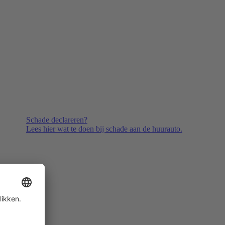
Schade declareren?
Lees hier wat te doen bij schade aan de huurauto.