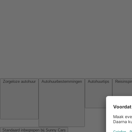
Zorgeloze autohuur
Autohuurbestemmingen
Autohuurtips
Standaard inbegrepen bij Sunny Cars