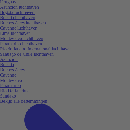
Uruguay
Asuncion luchthaven
Bogota luchthaven
Brasilia luchthaven
Buenos Aires luchthaven
Cayenne luchthaven
Lima luchthaven
Montevideo luchthaven
Paramaribo luchthaven
Rio de Janeiro International luchthaven
Santiago de Chile luchthaven
Asuncion
Brasilia
Buenos Aires
Cayenne
Montevideo
Paramaribo
Rio De Janeiro
Santiago
Bekijk alle bestemmingen