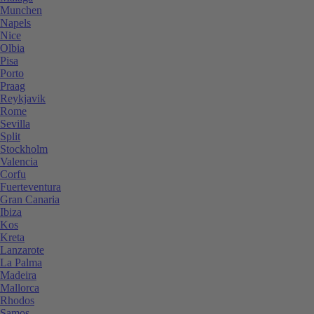
Munchen
Napels
Nice
Olbia
Pisa
Porto
Praag
Reykjavik
Rome
Sevilla
Split
Stockholm
Valencia
Corfu
Fuerteventura
Gran Canaria
Ibiza
Kos
Kreta
Lanzarote
La Palma
Madeira
Mallorca
Rhodos
Samos