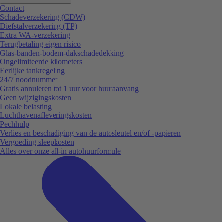
Contact
Schadeverzekering (CDW)
Diefstalverzekering (TP)
Extra WA-verzekering
Terugbetaling eigen risico
Glas-banden-bodem-dakschadedekking
Ongelimiteerde kilometers
Eerlijke tankregeling
24/7 noodnummer
Gratis annuleren tot 1 uur voor huuraanvang
Geen wijzigingskosten
Lokale belasting
Luchthavenafleveringskosten
Pechhulp
Verlies en beschadiging van de autosleutel en/of -papieren
Vergoeding sleepkosten
Alles over onze all-in autohuurformule