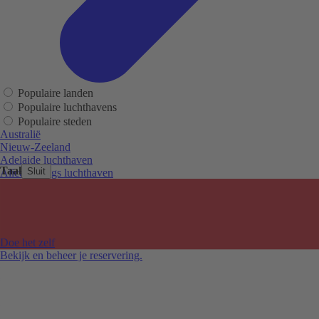
Populaire landen
Populaire luchthavens
Populaire steden
Australië
Nieuw-Zeeland
Adelaide luchthaven
Taal
Sluit
Alice Springs luchthaven
Auckland luchthaven
Cairns luchthaven
Christchurch luchthaven
Hobart luchthaven
Melbourne Tullamarine luchthaven
Doe het zelf
Perth luchthaven
Bekijk en beheer je reservering.
Sydney luchthaven
Auckland
Christchurch
Melbourne
Newcastle