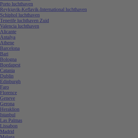
Porto luchthaven
Reykjavik-Keflavik-International luchthaven
Schiphol luchthaven
Tenerife luchthaven Zuid
Valencia luchthaven
Alicante
Antalya
Athene
Barcelona
Bari
Bologna
Boedapest
Catania
Dublin
Edinburgh
Faro
Florence
Geneve
Gerona
Heraklion
Istanbul
Las Palmas
Lissabon
Madrid
Malaga