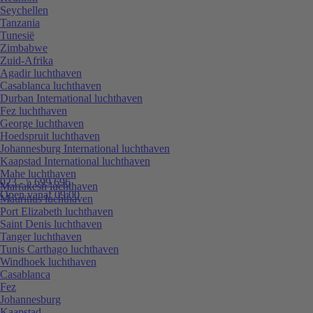
Seychellen
Tanzania
Tunesië
Zimbabwe
Zuid-Afrika
Agadir luchthaven
Casablanca luchthaven
Durban International luchthaven
Fez luchthaven
George luchthaven
Hoedspruit luchthaven
Johannesburg International luchthaven
Kaapstad International luchthaven
Mahe luchthaven
023 - 5 699 696
Marrakesh luchthaven
Open vanaf 09:00
Mauritius luchthaven
Port Elizabeth luchthaven
Saint Denis luchthaven
Tanger luchthaven
Tunis Carthago luchthaven
Windhoek luchthaven
Casablanca
Fez
Johannesburg
Kaapstad