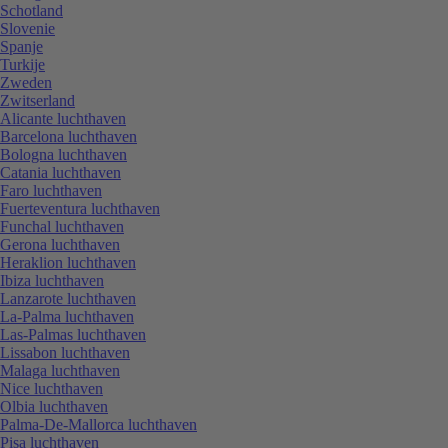
Schotland
Slovenie
Spanje
Turkije
Zweden
Zwitserland
Alicante luchthaven
Barcelona luchthaven
Bologna luchthaven
Catania luchthaven
Faro luchthaven
Fuerteventura luchthaven
Funchal luchthaven
Gerona luchthaven
Heraklion luchthaven
Ibiza luchthaven
Lanzarote luchthaven
La-Palma luchthaven
Las-Palmas luchthaven
Lissabon luchthaven
Malaga luchthaven
Nice luchthaven
Olbia luchthaven
Palma-De-Mallorca luchthaven
Pisa luchthaven