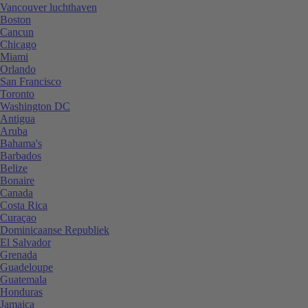
Vancouver luchthaven
Boston
Cancun
Chicago
Miami
Orlando
San Francisco
Toronto
Washington DC
Antigua
Aruba
Bahama's
Barbados
Belize
Bonaire
Canada
Costa Rica
Curaçao
Dominicaanse Republiek
El Salvador
Grenada
Guadeloupe
Guatemala
Honduras
Jamaica