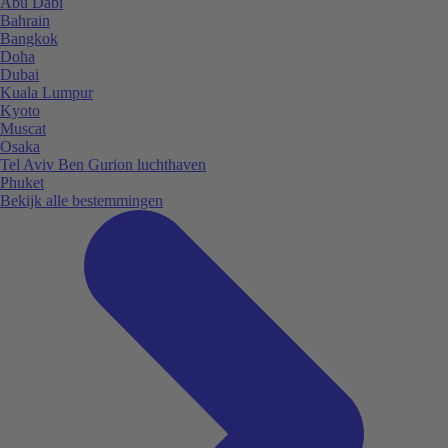
Abu Dabi
Bahrain
Bangkok
Doha
Dubai
Kuala Lumpur
Kyoto
Muscat
Osaka
Tel Aviv Ben Gurion luchthaven
Phuket
Bekijk alle bestemmingen