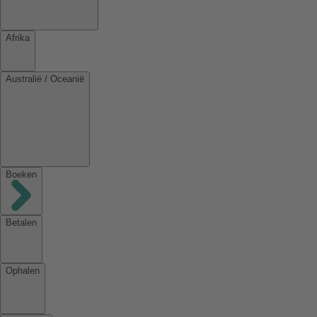
Afrika
Australië / Oceanië
Boeken
Betalen
Ophalen