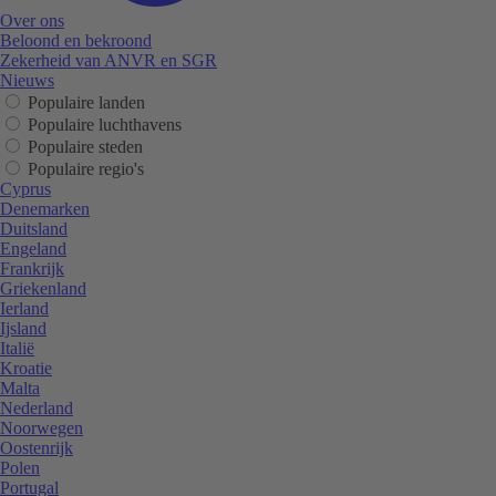
Over ons
Beloond en bekroond
Zekerheid van ANVR en SGR
Nieuws
Populaire landen
Populaire luchthavens
Populaire steden
Populaire regio's
Cyprus
Denemarken
Duitsland
Engeland
Frankrijk
Griekenland
Ierland
Ijsland
Italië
Kroatie
Malta
Nederland
Noorwegen
Oostenrijk
Polen
Portugal