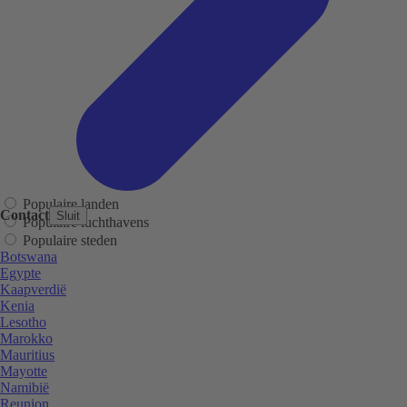
Populaire landen
Contact
Sluit
Populaire luchthavens
Populaire steden
Botswana
Egypte
Kaapverdië
Kenia
Lesotho
Marokko
Mauritius
Mayotte
Namibië
Reunion