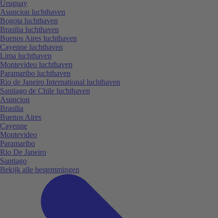
Uruguay
Asuncion luchthaven
Bogota luchthaven
Brasilia luchthaven
Buenos Aires luchthaven
Cayenne luchthaven
Lima luchthaven
Montevideo luchthaven
Paramaribo luchthaven
Rio de Janeiro International luchthaven
Santiago de Chile luchthaven
Asuncion
Brasilia
Buenos Aires
Cayenne
Montevideo
Paramaribo
Rio De Janeiro
Santiago
Bekijk alle bestemmingen