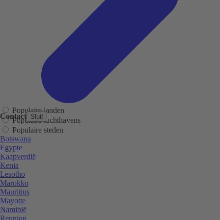
Populaire landen
Contact
Sluit
Populaire luchthavens
Populaire steden
Botswana
Egypte
Kaapverdië
Kenia
Lesotho
Marokko
Mauritius
Mayotte
Namibië
Reunion