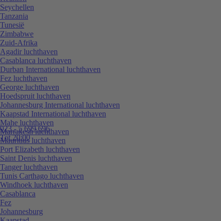
Seychellen
Tanzania
Tunesië
Zimbabwe
Zuid-Afrika
Agadir luchthaven
Casablanca luchthaven
Durban International luchthaven
Fez luchthaven
George luchthaven
Hoedspruit luchthaven
Johannesburg International luchthaven
Kaapstad International luchthaven
Mahe luchthaven
023 - 5 699 696
Marrakesh luchthaven
Tot 20:00
Mauritius luchthaven
Port Elizabeth luchthaven
Saint Denis luchthaven
Tanger luchthaven
Tunis Carthago luchthaven
Windhoek luchthaven
Casablanca
Fez
Johannesburg
Kaapstad