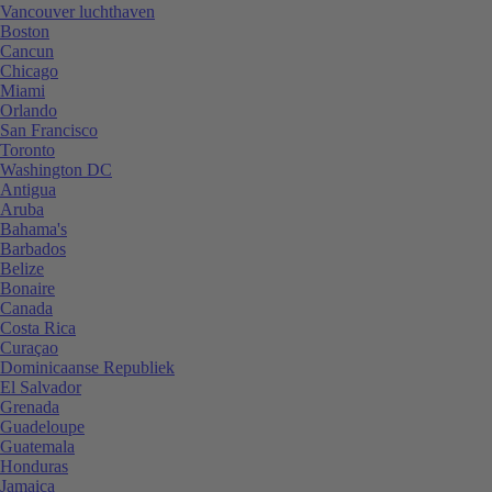
Vancouver luchthaven
Boston
Cancun
Chicago
Miami
Orlando
San Francisco
Toronto
Washington DC
Antigua
Aruba
Bahama's
Barbados
Belize
Bonaire
Canada
Costa Rica
Curaçao
Dominicaanse Republiek
El Salvador
Grenada
Guadeloupe
Guatemala
Honduras
Jamaica