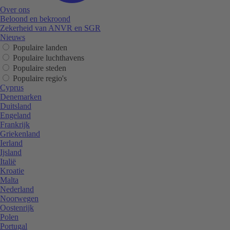
Over ons
Beloond en bekroond
Zekerheid van ANVR en SGR
Nieuws
Populaire landen
Populaire luchthavens
Populaire steden
Populaire regio's
Cyprus
Denemarken
Duitsland
Engeland
Frankrijk
Griekenland
Ierland
Ijsland
Italië
Kroatie
Malta
Nederland
Noorwegen
Oostenrijk
Polen
Portugal