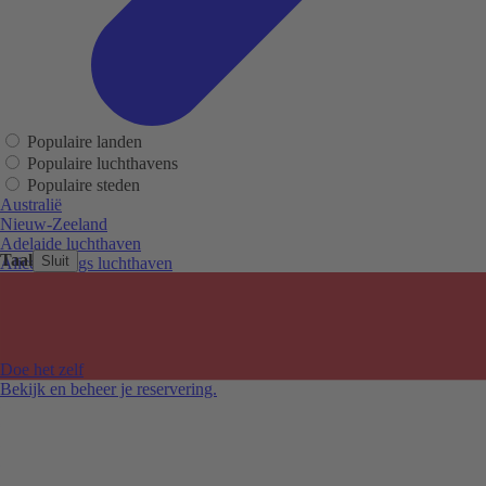
Populaire landen
Populaire luchthavens
Populaire steden
Australië
Nieuw-Zeeland
Adelaide luchthaven
Taal
Sluit
Alice Springs luchthaven
Auckland luchthaven
Cairns luchthaven
Christchurch luchthaven
Hobart luchthaven
Melbourne Tullamarine luchthaven
Doe het zelf
Perth luchthaven
Bekijk en beheer je reservering.
Sydney luchthaven
Auckland
Christchurch
Melbourne
Newcastle