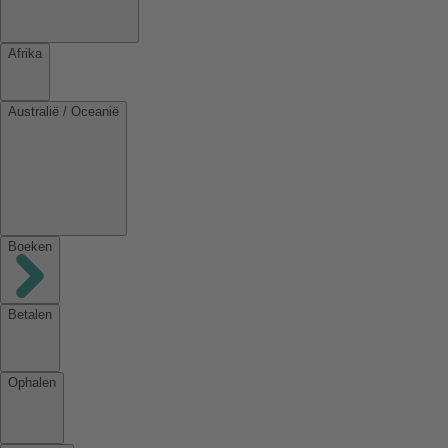
Afrika
Australië / Oceanië
Boeken
Betalen
Ophalen