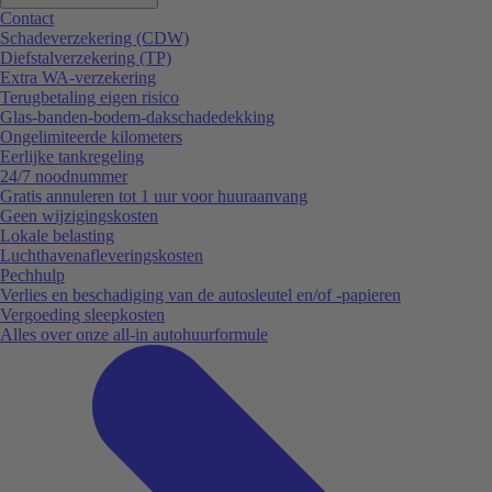
Contact
Schadeverzekering (CDW)
Diefstalverzekering (TP)
Extra WA-verzekering
Terugbetaling eigen risico
Glas-banden-bodem-dakschadedekking
Ongelimiteerde kilometers
Eerlijke tankregeling
24/7 noodnummer
Gratis annuleren tot 1 uur voor huuraanvang
Geen wijzigingskosten
Lokale belasting
Luchthavenafleveringskosten
Pechhulp
Verlies en beschadiging van de autosleutel en/of -papieren
Vergoeding sleepkosten
Alles over onze all-in autohuurformule