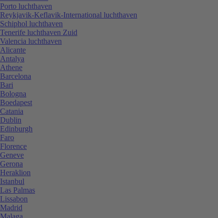
Porto luchthaven
Reykjavik-Keflavik-International luchthaven
Schiphol luchthaven
Tenerife luchthaven Zuid
Valencia luchthaven
Alicante
Antalya
Athene
Barcelona
Bari
Bologna
Boedapest
Catania
Dublin
Edinburgh
Faro
Florence
Geneve
Gerona
Heraklion
Istanbul
Las Palmas
Lissabon
Madrid
Malaga