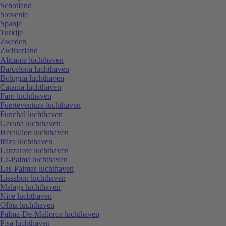
Schotland
Slovenie
Spanje
Turkije
Zweden
Zwitserland
Alicante luchthaven
Barcelona luchthaven
Bologna luchthaven
Catania luchthaven
Faro luchthaven
Fuerteventura luchthaven
Funchal luchthaven
Gerona luchthaven
Heraklion luchthaven
Ibiza luchthaven
Lanzarote luchthaven
La-Palma luchthaven
Las-Palmas luchthaven
Lissabon luchthaven
Malaga luchthaven
Nice luchthaven
Olbia luchthaven
Palma-De-Mallorca luchthaven
Pisa luchthaven