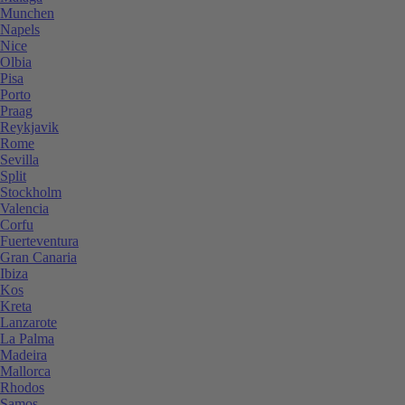
Munchen
Napels
Nice
Olbia
Pisa
Porto
Praag
Reykjavik
Rome
Sevilla
Split
Stockholm
Valencia
Corfu
Fuerteventura
Gran Canaria
Ibiza
Kos
Kreta
Lanzarote
La Palma
Madeira
Mallorca
Rhodos
Samos