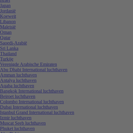
Israël
Japan
Jordanië
Koeweit
Libanon
Maleisië
Oman
Qatar
Saoedi-Arabië
Sri Lanka
Thailand
Turkije
Verenigde Arabische Emiraten
Abu Dhabi International luchthaven
Amman luchthaven
Antalya luchthaven
Aqaba luchthaven
Bangkok International luchthaven
Beiroet luchthaven
Colombo International luchthaven
Dubai International luchthaven
Istanbul Grand International luchthaven
Izmir luchthaven
Muscat Seeb luchthaven
Phuket luchthaven