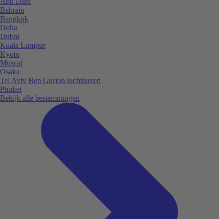
Abu Dabi
Bahrain
Bangkok
Doha
Dubai
Kuala Lumpur
Kyoto
Muscat
Osaka
Tel Aviv Ben Gurion luchthaven
Phuket
Bekijk alle bestemmingen