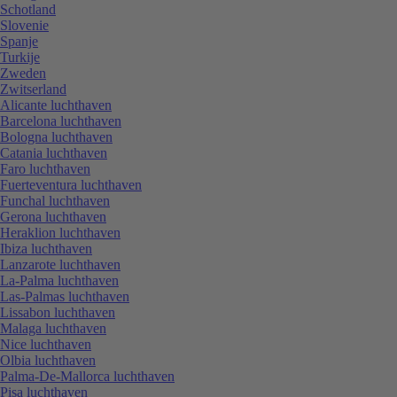
Schotland
Slovenie
Spanje
Turkije
Zweden
Zwitserland
Alicante luchthaven
Barcelona luchthaven
Bologna luchthaven
Catania luchthaven
Faro luchthaven
Fuerteventura luchthaven
Funchal luchthaven
Gerona luchthaven
Heraklion luchthaven
Ibiza luchthaven
Lanzarote luchthaven
La-Palma luchthaven
Las-Palmas luchthaven
Lissabon luchthaven
Malaga luchthaven
Nice luchthaven
Olbia luchthaven
Palma-De-Mallorca luchthaven
Pisa luchthaven