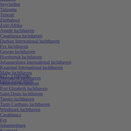
Seychellen
Tanzania
Tunesië
Zimbabwe
Zuid-Afrika
Agadir luchthaven
Casablanca luchthaven
Durban International luchthaven
Fez luchthaven
George luchthaven
Hoedspruit luchthaven
Johannesburg International luchthaven
Kaapstad International luchthaven
Mahe luchthaven
023 - 5 699 696
Marrakesh luchthaven
Open vanaf 09:00
Mauritius luchthaven
Port Elizabeth luchthaven
Saint Denis luchthaven
Tanger luchthaven
Tunis Carthago luchthaven
Windhoek luchthaven
Casablanca
Fez
Johannesburg
Kaapstad