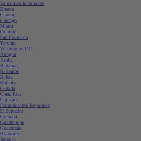
Vancouver luchthaven
Boston
Cancun
Chicago
Miami
Orlando
San Francisco
Toronto
Washington DC
Antigua
Aruba
Bahama's
Barbados
Belize
Bonaire
Canada
Costa Rica
Curaçao
Dominicaanse Republiek
El Salvador
Grenada
Guadeloupe
Guatemala
Honduras
Jamaica