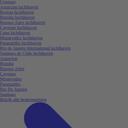
Uruguay
Asuncion luchthaven
Bogota luchthaven
Brasilia luchthaven
Buenos Aires luchthaven
Cayenne luchthaven
Lima luchthaven
Montevideo luchthaven
Paramaribo luchthaven
Rio de Janeiro International luchthaven
Santiago de Chile luchthaven
Asuncion
Brasilia
Buenos Aires
Cayenne
Montevideo
Paramaribo
Rio De Janeiro
Santiago
Bekijk alle bestemmingen