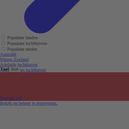
Populaire landen
Populaire luchthavens
Populaire steden
Australië
Nieuw-Zeeland
Adelaide luchthaven
Taal
Sluit
Alice Springs luchthaven
Auckland luchthaven
Cairns luchthaven
Christchurch luchthaven
Hobart luchthaven
Melbourne Tullamarine luchthaven
Doe het zelf
Perth luchthaven
Bekijk en beheer je reservering.
Sydney luchthaven
Auckland
Christchurch
Melbourne
Newcastle