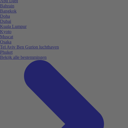
Abu Dabi
Bahrain
Bangkok
Doha
Dubai
Kuala Lumpur
Kyoto
Muscat
Osaka
Tel Aviv Ben Gurion luchthaven
Phuket
Bekijk alle bestemmingen