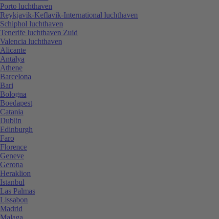
Porto luchthaven
Reykjavik-Keflavik-International luchthaven
Schiphol luchthaven
Tenerife luchthaven Zuid
Valencia luchthaven
Alicante
Antalya
Athene
Barcelona
Bari
Bologna
Boedapest
Catania
Dublin
Edinburgh
Faro
Florence
Geneve
Gerona
Heraklion
Istanbul
Las Palmas
Lissabon
Madrid
Malaga