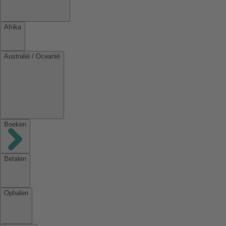
Afrika
Australië / Oceanië
Boeken
Betalen
Ophalen