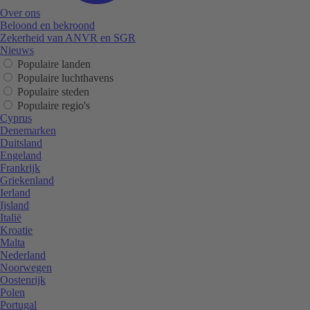
Over ons
Beloond en bekroond
Zekerheid van ANVR en SGR
Nieuws
Populaire landen
Populaire luchthavens
Populaire steden
Populaire regio's
Cyprus
Denemarken
Duitsland
Engeland
Frankrijk
Griekenland
Ierland
Ijsland
Italië
Kroatie
Malta
Nederland
Noorwegen
Oostenrijk
Polen
Portugal