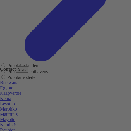
Populaire landen
Contact
Sluit
Populaire luchthavens
Populaire steden
Botswana
Egypte
Kaapverdië
Kenia
Lesotho
Marokko
Mauritius
Mayotte
Namibië
Reunion