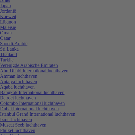
Israël
Japan
Jordanië
Koeweit
Libanon
Maleisië
Oman
Qatar
Saoedi-Arabië
Sri Lanka
Thailand
Turkije
Verenigde Arabische Emiraten
Abu Dhabi International luchthaven
Amman luchthaven
Antalya luchthaven
Aqaba luchthaven
Bangkok International luchthaven
Beiroet luchthaven
Colombo International luchthaven
Dubai International luchthaven
Istanbul Grand International luchthaven
Izmir luchthaven
Muscat Seeb luchthaven
Phuket luchthaven