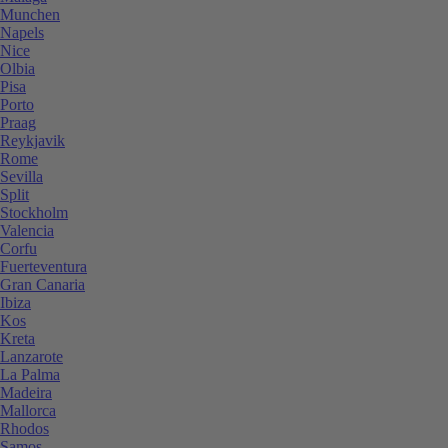
Munchen
Napels
Nice
Olbia
Pisa
Porto
Praag
Reykjavik
Rome
Sevilla
Split
Stockholm
Valencia
Corfu
Fuerteventura
Gran Canaria
Ibiza
Kos
Kreta
Lanzarote
La Palma
Madeira
Mallorca
Rhodos
Samos