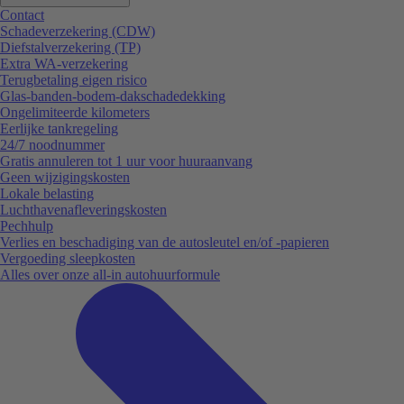
Contact
Schadeverzekering (CDW)
Diefstalverzekering (TP)
Extra WA-verzekering
Terugbetaling eigen risico
Glas-banden-bodem-dakschadedekking
Ongelimiteerde kilometers
Eerlijke tankregeling
24/7 noodnummer
Gratis annuleren tot 1 uur voor huuraanvang
Geen wijzigingskosten
Lokale belasting
Luchthavenafleveringskosten
Pechhulp
Verlies en beschadiging van de autosleutel en/of -papieren
Vergoeding sleepkosten
Alles over onze all-in autohuurformule