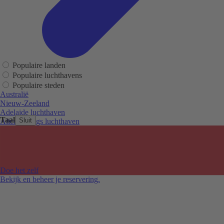
Populaire landen
Populaire luchthavens
Populaire steden
Australië
Nieuw-Zeeland
Adelaide luchthaven
Taal
Sluit
Alice Springs luchthaven
Auckland luchthaven
Cairns luchthaven
Christchurch luchthaven
Hobart luchthaven
Melbourne Tullamarine luchthaven
Doe het zelf
Perth luchthaven
Bekijk en beheer je reservering.
Sydney luchthaven
Auckland
Christchurch
Melbourne
Newcastle