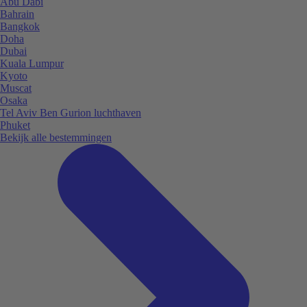
Abu Dabi
Bahrain
Bangkok
Doha
Dubai
Kuala Lumpur
Kyoto
Muscat
Osaka
Tel Aviv Ben Gurion luchthaven
Phuket
Bekijk alle bestemmingen