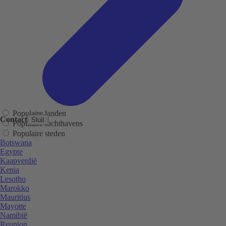
Populaire landen
Contact
Sluit
Populaire luchthavens
Populaire steden
Botswana
Egypte
Kaapverdië
Kenia
Lesotho
Marokko
Mauritius
Mayotte
Namibië
Reunion