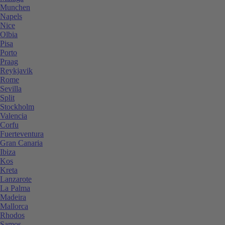
Munchen
Napels
Nice
Olbia
Pisa
Porto
Praag
Reykjavik
Rome
Sevilla
Split
Stockholm
Valencia
Corfu
Fuerteventura
Gran Canaria
Ibiza
Kos
Kreta
Lanzarote
La Palma
Madeira
Mallorca
Rhodos
Samos