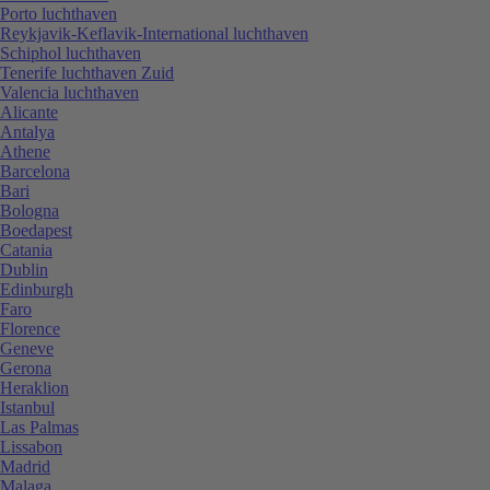
Porto luchthaven
Reykjavik-Keflavik-International luchthaven
Schiphol luchthaven
Tenerife luchthaven Zuid
Valencia luchthaven
Alicante
Antalya
Athene
Barcelona
Bari
Bologna
Boedapest
Catania
Dublin
Edinburgh
Faro
Florence
Geneve
Gerona
Heraklion
Istanbul
Las Palmas
Lissabon
Madrid
Malaga