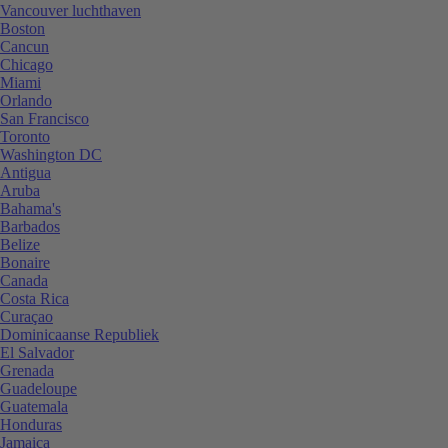
Vancouver luchthaven
Boston
Cancun
Chicago
Miami
Orlando
San Francisco
Toronto
Washington DC
Antigua
Aruba
Bahama's
Barbados
Belize
Bonaire
Canada
Costa Rica
Curaçao
Dominicaanse Republiek
El Salvador
Grenada
Guadeloupe
Guatemala
Honduras
Jamaica