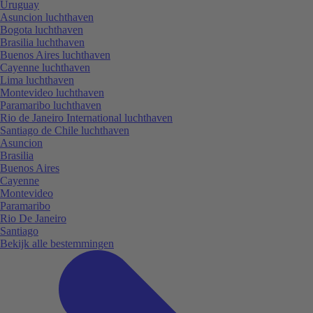
Uruguay
Asuncion luchthaven
Bogota luchthaven
Brasilia luchthaven
Buenos Aires luchthaven
Cayenne luchthaven
Lima luchthaven
Montevideo luchthaven
Paramaribo luchthaven
Rio de Janeiro International luchthaven
Santiago de Chile luchthaven
Asuncion
Brasilia
Buenos Aires
Cayenne
Montevideo
Paramaribo
Rio De Janeiro
Santiago
Bekijk alle bestemmingen