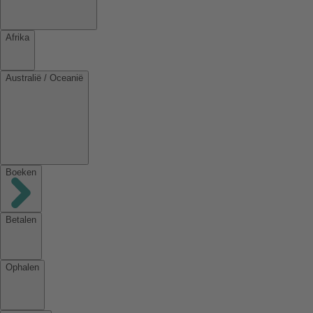
Afrika
Australië / Oceanië
Boeken
Betalen
Ophalen