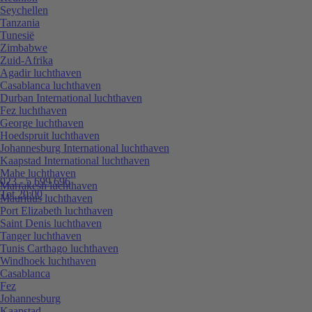
Seychellen
Tanzania
Tunesië
Zimbabwe
Zuid-Afrika
Agadir luchthaven
Casablanca luchthaven
Durban International luchthaven
Fez luchthaven
George luchthaven
Hoedspruit luchthaven
Johannesburg International luchthaven
Kaapstad International luchthaven
Mahe luchthaven
023 - 5 699 696
Marrakesh luchthaven
Tot 20:00
Mauritius luchthaven
Port Elizabeth luchthaven
Saint Denis luchthaven
Tanger luchthaven
Tunis Carthago luchthaven
Windhoek luchthaven
Casablanca
Fez
Johannesburg
Kaapstad