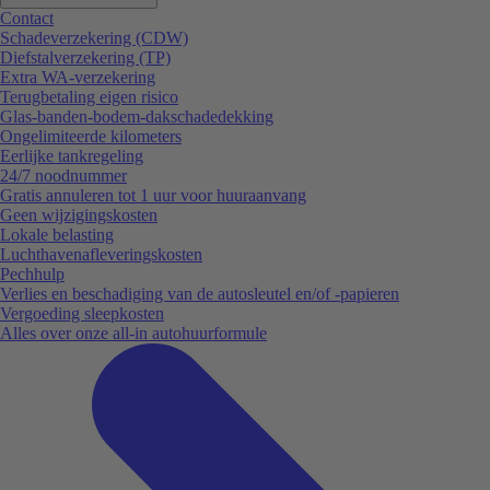
Contact
Schadeverzekering (CDW)
Diefstalverzekering (TP)
Extra WA-verzekering
Terugbetaling eigen risico
Glas-banden-bodem-dakschadedekking
Ongelimiteerde kilometers
Eerlijke tankregeling
24/7 noodnummer
Gratis annuleren tot 1 uur voor huuraanvang
Geen wijzigingskosten
Lokale belasting
Luchthavenafleveringskosten
Pechhulp
Verlies en beschadiging van de autosleutel en/of -papieren
Vergoeding sleepkosten
Alles over onze all-in autohuurformule