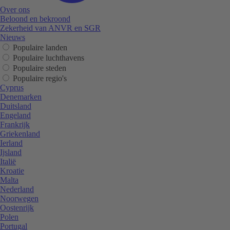
Over ons
Beloond en bekroond
Zekerheid van ANVR en SGR
Nieuws
Populaire landen
Populaire luchthavens
Populaire steden
Populaire regio's
Cyprus
Denemarken
Duitsland
Engeland
Frankrijk
Griekenland
Ierland
Ijsland
Italië
Kroatie
Malta
Nederland
Noorwegen
Oostenrijk
Polen
Portugal