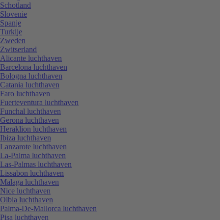
Schotland
Slovenie
Spanje
Turkije
Zweden
Zwitserland
Alicante luchthaven
Barcelona luchthaven
Bologna luchthaven
Catania luchthaven
Faro luchthaven
Fuerteventura luchthaven
Funchal luchthaven
Gerona luchthaven
Heraklion luchthaven
Ibiza luchthaven
Lanzarote luchthaven
La-Palma luchthaven
Las-Palmas luchthaven
Lissabon luchthaven
Malaga luchthaven
Nice luchthaven
Olbia luchthaven
Palma-De-Mallorca luchthaven
Pisa luchthaven