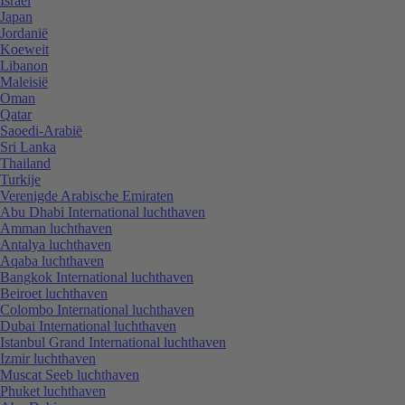
Israël
Japan
Jordanië
Koeweit
Libanon
Maleisië
Oman
Qatar
Saoedi-Arabië
Sri Lanka
Thailand
Turkije
Verenigde Arabische Emiraten
Abu Dhabi International luchthaven
Amman luchthaven
Antalya luchthaven
Aqaba luchthaven
Bangkok International luchthaven
Beiroet luchthaven
Colombo International luchthaven
Dubai International luchthaven
Istanbul Grand International luchthaven
Izmir luchthaven
Muscat Seeb luchthaven
Phuket luchthaven