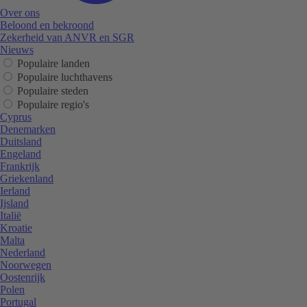
Over ons
Beloond en bekroond
Zekerheid van ANVR en SGR
Nieuws
Populaire landen
Populaire luchthavens
Populaire steden
Populaire regio's
Cyprus
Denemarken
Duitsland
Engeland
Frankrijk
Griekenland
Ierland
Ijsland
Italië
Kroatie
Malta
Nederland
Noorwegen
Oostenrijk
Polen
Portugal