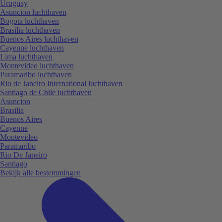
Uruguay
Asuncion luchthaven
Bogota luchthaven
Brasilia luchthaven
Buenos Aires luchthaven
Cayenne luchthaven
Lima luchthaven
Montevideo luchthaven
Paramaribo luchthaven
Rio de Janeiro International luchthaven
Santiago de Chile luchthaven
Asuncion
Brasilia
Buenos Aires
Cayenne
Montevideo
Paramaribo
Rio De Janeiro
Santiago
Bekijk alle bestemmingen