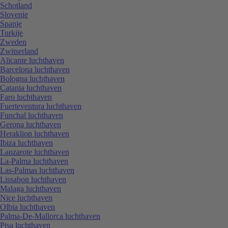
Schotland
Slovenie
Spanje
Turkije
Zweden
Zwitserland
Alicante luchthaven
Barcelona luchthaven
Bologna luchthaven
Catania luchthaven
Faro luchthaven
Fuerteventura luchthaven
Funchal luchthaven
Gerona luchthaven
Heraklion luchthaven
Ibiza luchthaven
Lanzarote luchthaven
La-Palma luchthaven
Las-Palmas luchthaven
Lissabon luchthaven
Malaga luchthaven
Nice luchthaven
Olbia luchthaven
Palma-De-Mallorca luchthaven
Pisa luchthaven