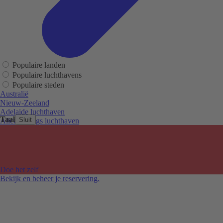
Populaire landen
Populaire luchthavens
Populaire steden
Australië
Nieuw-Zeeland
Adelaide luchthaven
Taal
Sluit
Alice Springs luchthaven
Auckland luchthaven
Cairns luchthaven
Christchurch luchthaven
Hobart luchthaven
Melbourne Tullamarine luchthaven
Doe het zelf
Perth luchthaven
Bekijk en beheer je reservering.
Sydney luchthaven
Auckland
Christchurch
Melbourne
Newcastle