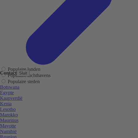
Populaire landen
Contact
Sluit
Populaire luchthavens
Populaire steden
Botswana
Egypte
Kaapverdië
Kenia
Lesotho
Marokko
Mauritius
Mayotte
Namibië
Reunion