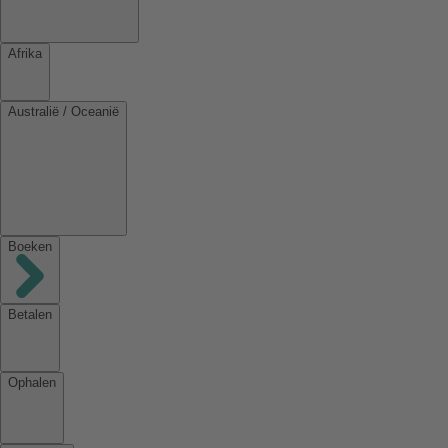
Afrika
Australië / Oceanië
Boeken
Betalen
Ophalen