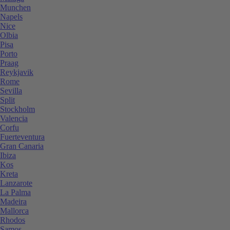
Munchen
Napels
Nice
Olbia
Pisa
Porto
Praag
Reykjavik
Rome
Sevilla
Split
Stockholm
Valencia
Corfu
Fuerteventura
Gran Canaria
Ibiza
Kos
Kreta
Lanzarote
La Palma
Madeira
Mallorca
Rhodos
Samos