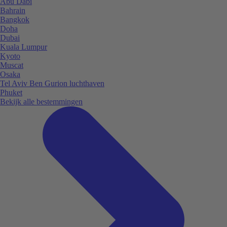
Abu Dabi
Bahrain
Bangkok
Doha
Dubai
Kuala Lumpur
Kyoto
Muscat
Osaka
Tel Aviv Ben Gurion luchthaven
Phuket
Bekijk alle bestemmingen