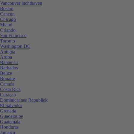
Vancouver luchthaven
Boston
Cancun
Chicago
Miami
Orlando
San Francisco
Toronto
Washington DC
Antigua
Aruba
Bahama's
Barbados
Belize
Bonaire
Canada
Costa Rica
Curaçao
Dominicaanse Republiek
El Salvador
Grenada
Guadeloupe
Guatemala
Honduras
Jamaica