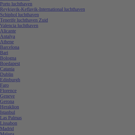
Porto luchthaven
Reykjavik-Keflavik-International luchthaven
Schiphol luchthaven
Tenerife luchthaven Zuid
Valencia luchthaven
Alicante
Antalya
Athene
Barcelona
Bari
Bologna
Boedapest
Catania
Dublin
Edinburgh
Faro
Florence
Geneve
Gerona
Heraklion
Istanbul
Las Palmas
Lissabon
Madrid
Malaga