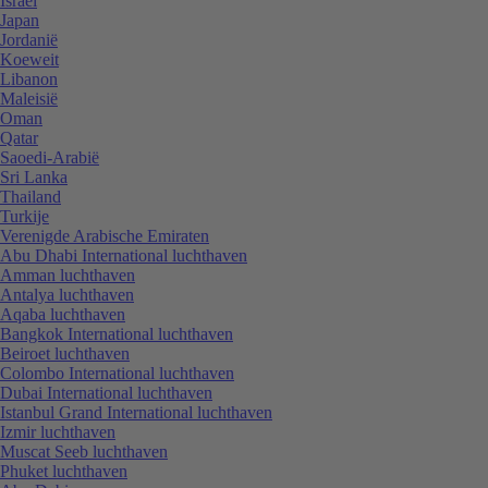
Israël
Japan
Jordanië
Koeweit
Libanon
Maleisië
Oman
Qatar
Saoedi-Arabië
Sri Lanka
Thailand
Turkije
Verenigde Arabische Emiraten
Abu Dhabi International luchthaven
Amman luchthaven
Antalya luchthaven
Aqaba luchthaven
Bangkok International luchthaven
Beiroet luchthaven
Colombo International luchthaven
Dubai International luchthaven
Istanbul Grand International luchthaven
Izmir luchthaven
Muscat Seeb luchthaven
Phuket luchthaven