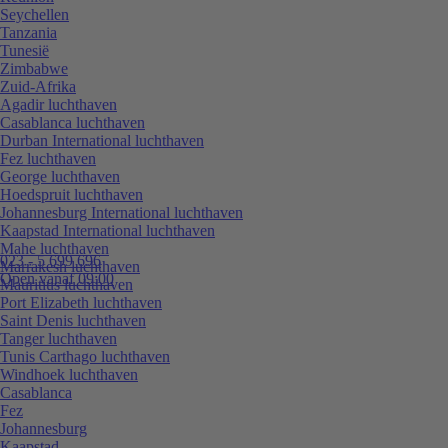
Seychellen
Tanzania
Tunesië
Zimbabwe
Zuid-Afrika
Agadir luchthaven
Casablanca luchthaven
Durban International luchthaven
Fez luchthaven
George luchthaven
Hoedspruit luchthaven
Johannesburg International luchthaven
Kaapstad International luchthaven
Mahe luchthaven
023 - 5 699 696
Marrakesh luchthaven
Open vanaf 09:00
Mauritius luchthaven
Port Elizabeth luchthaven
Saint Denis luchthaven
Tanger luchthaven
Tunis Carthago luchthaven
Windhoek luchthaven
Casablanca
Fez
Johannesburg
Kaapstad