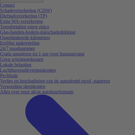
Contact
Schadeverzekering (CDW)
Diefstalverzekering (TP)
Extra WA-verzekering
Terugbetaling eigen risico
Glas-banden-bodem-dakschadedekking
Ongelimiteerde kilometers
Eerlijke tankregeling
24/7 noodnummer
Gratis annuleren tot 1 uur voor huuraanvang
Geen wijzigingskosten
Lokale belasting
Luchthavenafleveringskosten
Pechhulp
Verlies en beschadiging van de autosleutel en/of -papieren
Vergoeding sleepkosten
Alles over onze all-in autohuurformule