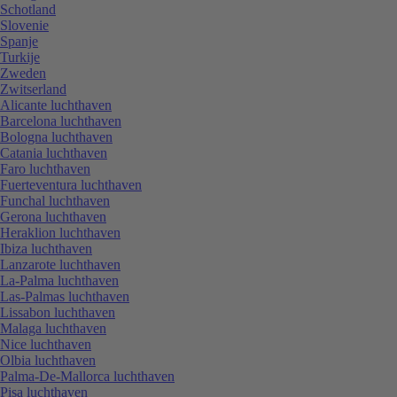
Schotland
Slovenie
Spanje
Turkije
Zweden
Zwitserland
Alicante luchthaven
Barcelona luchthaven
Bologna luchthaven
Catania luchthaven
Faro luchthaven
Fuerteventura luchthaven
Funchal luchthaven
Gerona luchthaven
Heraklion luchthaven
Ibiza luchthaven
Lanzarote luchthaven
La-Palma luchthaven
Las-Palmas luchthaven
Lissabon luchthaven
Malaga luchthaven
Nice luchthaven
Olbia luchthaven
Palma-De-Mallorca luchthaven
Pisa luchthaven