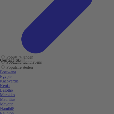
Populaire landen
Contact
Sluit
Populaire luchthavens
Populaire steden
Botswana
Egypte
Kaapverdië
Kenia
Lesotho
Marokko
Mauritius
Mayotte
Namibië
Reunion