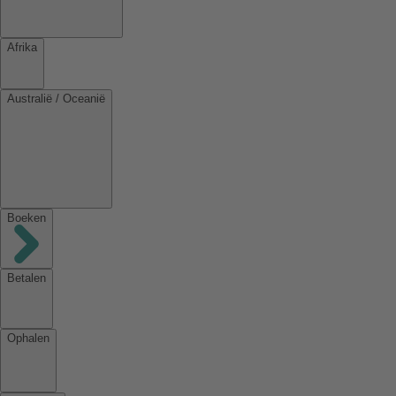
Afrika
Australië / Oceanië
Boeken
Betalen
Ophalen