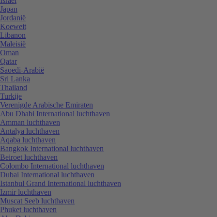
Israël
Japan
Jordanië
Koeweit
Libanon
Maleisië
Oman
Qatar
Saoedi-Arabië
Sri Lanka
Thailand
Turkije
Verenigde Arabische Emiraten
Abu Dhabi International luchthaven
Amman luchthaven
Antalya luchthaven
Aqaba luchthaven
Bangkok International luchthaven
Beiroet luchthaven
Colombo International luchthaven
Dubai International luchthaven
Istanbul Grand International luchthaven
Izmir luchthaven
Muscat Seeb luchthaven
Phuket luchthaven