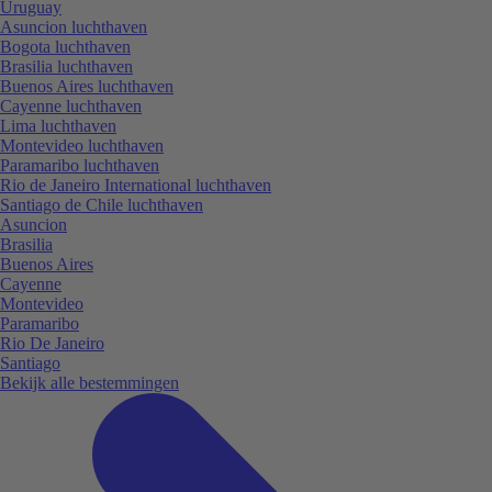
Uruguay
Asuncion luchthaven
Bogota luchthaven
Brasilia luchthaven
Buenos Aires luchthaven
Cayenne luchthaven
Lima luchthaven
Montevideo luchthaven
Paramaribo luchthaven
Rio de Janeiro International luchthaven
Santiago de Chile luchthaven
Asuncion
Brasilia
Buenos Aires
Cayenne
Montevideo
Paramaribo
Rio De Janeiro
Santiago
Bekijk alle bestemmingen