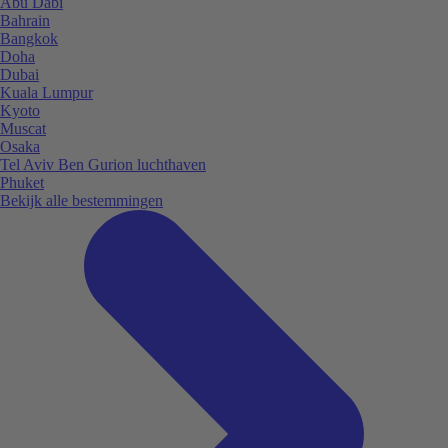
Abu Dabi
Bahrain
Bangkok
Doha
Dubai
Kuala Lumpur
Kyoto
Muscat
Osaka
Tel Aviv Ben Gurion luchthaven
Phuket
Bekijk alle bestemmingen