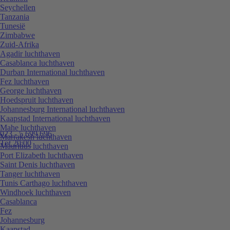
Seychellen
Tanzania
Tunesië
Zimbabwe
Zuid-Afrika
Agadir luchthaven
Casablanca luchthaven
Durban International luchthaven
Fez luchthaven
George luchthaven
Hoedspruit luchthaven
Johannesburg International luchthaven
Kaapstad International luchthaven
Mahe luchthaven
023 - 5 699 696
Marrakesh luchthaven
Tot 20:00
Mauritius luchthaven
Port Elizabeth luchthaven
Saint Denis luchthaven
Tanger luchthaven
Tunis Carthago luchthaven
Windhoek luchthaven
Casablanca
Fez
Johannesburg
Kaapstad