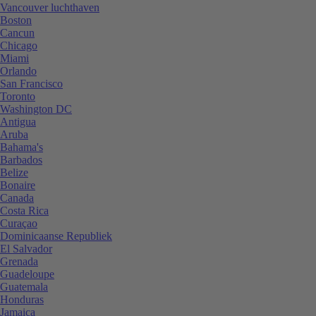
Vancouver luchthaven
Boston
Cancun
Chicago
Miami
Orlando
San Francisco
Toronto
Washington DC
Antigua
Aruba
Bahama's
Barbados
Belize
Bonaire
Canada
Costa Rica
Curaçao
Dominicaanse Republiek
El Salvador
Grenada
Guadeloupe
Guatemala
Honduras
Jamaica