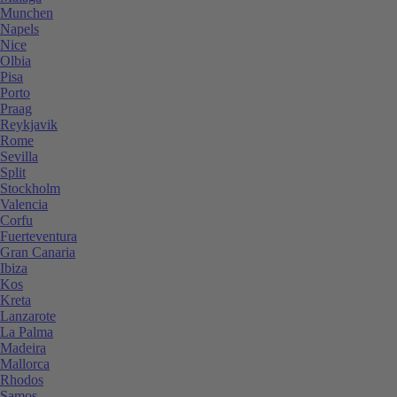
Munchen
Napels
Nice
Olbia
Pisa
Porto
Praag
Reykjavik
Rome
Sevilla
Split
Stockholm
Valencia
Corfu
Fuerteventura
Gran Canaria
Ibiza
Kos
Kreta
Lanzarote
La Palma
Madeira
Mallorca
Rhodos
Samos