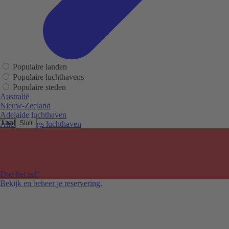
Populaire landen
Populaire luchthavens
Populaire steden
Australië
Nieuw-Zeeland
Adelaide luchthaven
Taal
Sluit
Alice Springs luchthaven
Auckland luchthaven
Cairns luchthaven
Christchurch luchthaven
Hobart luchthaven
Melbourne Tullamarine luchthaven
Doe het zelf
Perth luchthaven
Bekijk en beheer je reservering.
Sydney luchthaven
Auckland
Christchurch
Melbourne
Newcastle