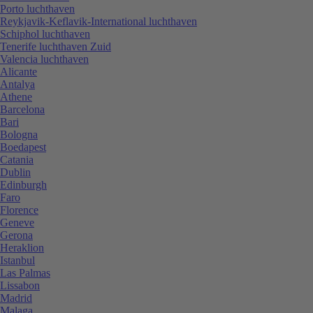
Porto luchthaven
Reykjavik-Keflavik-International luchthaven
Schiphol luchthaven
Tenerife luchthaven Zuid
Valencia luchthaven
Alicante
Antalya
Athene
Barcelona
Bari
Bologna
Boedapest
Catania
Dublin
Edinburgh
Faro
Florence
Geneve
Gerona
Heraklion
Istanbul
Las Palmas
Lissabon
Madrid
Malaga