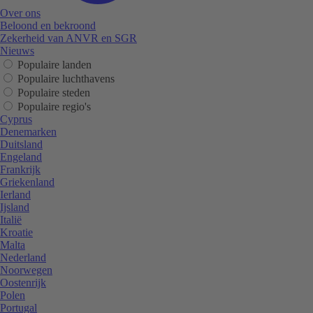
Over ons
Beloond en bekroond
Zekerheid van ANVR en SGR
Nieuws
Populaire landen
Populaire luchthavens
Populaire steden
Populaire regio's
Cyprus
Denemarken
Duitsland
Engeland
Frankrijk
Griekenland
Ierland
Ijsland
Italië
Kroatie
Malta
Nederland
Noorwegen
Oostenrijk
Polen
Portugal