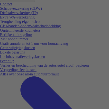
Contact
Schadeverzekering (CDW)
Diefstalverzekering (TP)
Extra WA-verzekering
Terugbetaling eigen risico
Glas-banden-bodem-dakschadedekking
Ongelimiteerde kilometers
Eerlijke tankregeling
24/7 noodnummer
Gratis annuleren tot 1 uur voor huuraanvang
Geen wijzigingskosten
Lokale belasting
Luchthavenafleveringskosten
Pechhulp
Verlies en beschadiging van de autosleutel en/of -papieren
Vergoeding sleepkosten
Alles over onze all-in autohuurformule