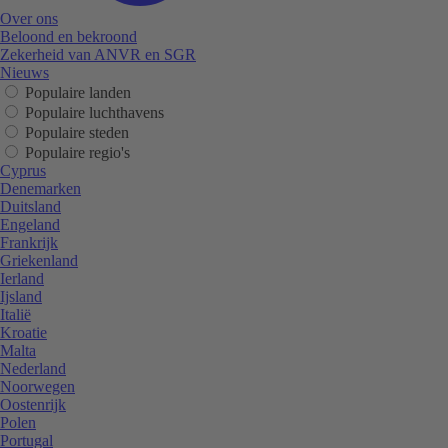
Over ons
Beloond en bekroond
Zekerheid van ANVR en SGR
Nieuws
Populaire landen
Populaire luchthavens
Populaire steden
Populaire regio's
Cyprus
Denemarken
Duitsland
Engeland
Frankrijk
Griekenland
Ierland
Ijsland
Italië
Kroatie
Malta
Nederland
Noorwegen
Oostenrijk
Polen
Portugal