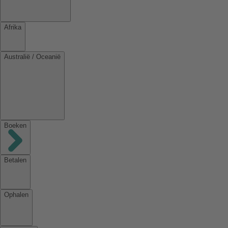
Afrika
Australië / Oceanië
Boeken
Betalen
Ophalen