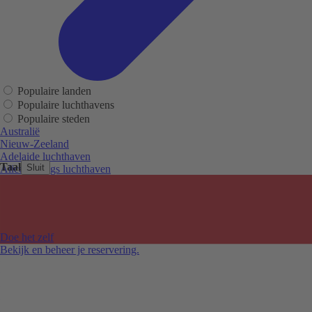
Populaire landen
Populaire luchthavens
Populaire steden
Australië
Nieuw-Zeeland
Adelaide luchthaven
Taal
Sluit
Alice Springs luchthaven
Auckland luchthaven
Cairns luchthaven
Christchurch luchthaven
Hobart luchthaven
Melbourne Tullamarine luchthaven
Doe het zelf
Perth luchthaven
Bekijk en beheer je reservering.
Sydney luchthaven
Auckland
Christchurch
Melbourne
Newcastle