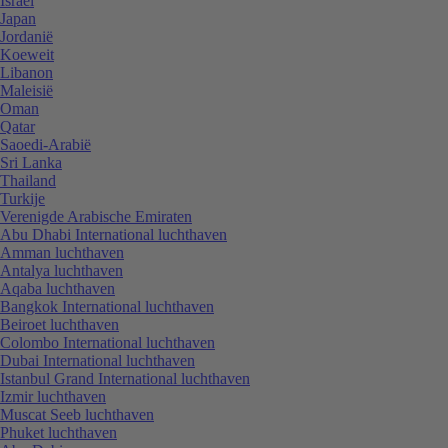
Israël
Japan
Jordanië
Koeweit
Libanon
Maleisië
Oman
Qatar
Saoedi-Arabië
Sri Lanka
Thailand
Turkije
Verenigde Arabische Emiraten
Abu Dhabi International luchthaven
Amman luchthaven
Antalya luchthaven
Aqaba luchthaven
Bangkok International luchthaven
Beiroet luchthaven
Colombo International luchthaven
Dubai International luchthaven
Istanbul Grand International luchthaven
Izmir luchthaven
Muscat Seeb luchthaven
Phuket luchthaven