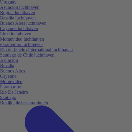
Uruguay
Asuncion luchthaven
Bogota luchthaven
Brasilia luchthaven
Buenos Aires luchthaven
Cayenne luchthaven
Lima luchthaven
Montevideo luchthaven
Paramaribo luchthaven
Rio de Janeiro International luchthaven
Santiago de Chile luchthaven
Asuncion
Brasilia
Buenos Aires
Cayenne
Montevideo
Paramaribo
Rio De Janeiro
Santiago
Bekijk alle bestemmingen