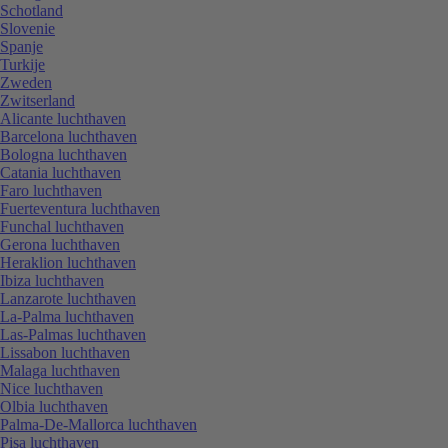
Schotland
Slovenie
Spanje
Turkije
Zweden
Zwitserland
Alicante luchthaven
Barcelona luchthaven
Bologna luchthaven
Catania luchthaven
Faro luchthaven
Fuerteventura luchthaven
Funchal luchthaven
Gerona luchthaven
Heraklion luchthaven
Ibiza luchthaven
Lanzarote luchthaven
La-Palma luchthaven
Las-Palmas luchthaven
Lissabon luchthaven
Malaga luchthaven
Nice luchthaven
Olbia luchthaven
Palma-De-Mallorca luchthaven
Pisa luchthaven