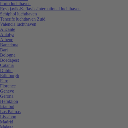
Porto luchthaven
Reykjavik-Keflavik-International luchthaven
Schiphol luchthaven
Tenerife luchthaven Zuid
Valencia luchthaven
Alicante
Antalya
Athene
Barcelona
Bari
Bologna
Boedapest
Catania
Dublin
Edinburgh
Faro
Florence
Geneve
Gerona
Heraklion
Istanbul
Las Palmas
Lissabon
Madrid
Malaga