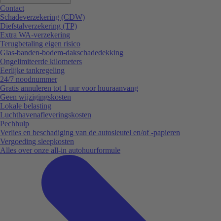
Contact
Schadeverzekering (CDW)
Diefstalverzekering (TP)
Extra WA-verzekering
Terugbetaling eigen risico
Glas-banden-bodem-dakschadedekking
Ongelimiteerde kilometers
Eerlijke tankregeling
24/7 noodnummer
Gratis annuleren tot 1 uur voor huuraanvang
Geen wijzigingskosten
Lokale belasting
Luchthavenafleveringskosten
Pechhulp
Verlies en beschadiging van de autosleutel en/of -papieren
Vergoeding sleepkosten
Alles over onze all-in autohuurformule