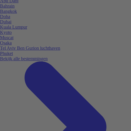
Abu Dabi
Bahrain
Bangkok
Doha
Dubai
Kuala Lumpur
Kyoto
Muscat
Osaka
Tel Aviv Ben Gurion luchthaven
Phuket
Bekijk alle bestemmingen