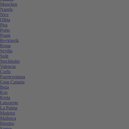
Munchen
Napels
Nice
Olbia
Pisa
Porto
Praag
Reykjavik
Rome
Sevilla
Split
Stockholm
Valencia
Corfu
Fuerteventura
Gran Canaria
Ibiza
Kos
Kreta
Lanzarote
La Palma
Madeira
Mallorca
Rhodos
Samos