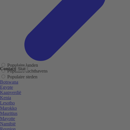
Populaire landen
Contact
Sluit
Populaire luchthavens
Populaire steden
Botswana
Egypte
Kaapverdië
Kenia
Lesotho
Marokko
Mauritius
Mayotte
Namibië
Reunion