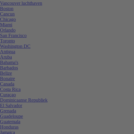
Vancouver luchthaven
Boston
Cancun
Chicago
Miami
Orlando
San Francisco
Toronto
Washington DC
Antigua
Aruba
Bahama's
Barbados
Belize
Bonaire
Canada
Costa Rica
Curaçao
Dominicaanse Republiek
El Salvador
Grenada
Guadeloupe
Guatemala
Honduras
Jamaica