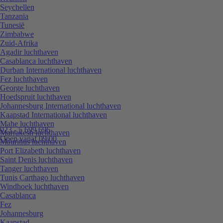
Seychellen
Tanzania
Tunesië
Zimbabwe
Zuid-Afrika
Agadir luchthaven
Casablanca luchthaven
Durban International luchthaven
Fez luchthaven
George luchthaven
Hoedspruit luchthaven
Johannesburg International luchthaven
Kaapstad International luchthaven
Mahe luchthaven
023 - 5 699 696
Marrakesh luchthaven
Open vanaf 09:00
Mauritius luchthaven
Port Elizabeth luchthaven
Saint Denis luchthaven
Tanger luchthaven
Tunis Carthago luchthaven
Windhoek luchthaven
Casablanca
Fez
Johannesburg
Kaapstad