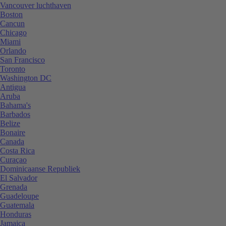
Vancouver luchthaven
Boston
Cancun
Chicago
Miami
Orlando
San Francisco
Toronto
Washington DC
Antigua
Aruba
Bahama's
Barbados
Belize
Bonaire
Canada
Costa Rica
Curaçao
Dominicaanse Republiek
El Salvador
Grenada
Guadeloupe
Guatemala
Honduras
Jamaica