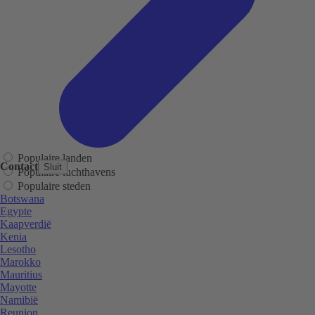
Populaire landen
Contact
Sluit
Populaire luchthavens
Populaire steden
Botswana
Egypte
Kaapverdië
Kenia
Lesotho
Marokko
Mauritius
Mayotte
Namibië
Reunion