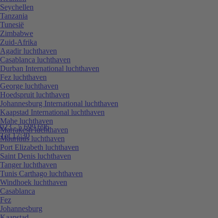
Seychellen
Tanzania
Tunesië
Zimbabwe
Zuid-Afrika
Agadir luchthaven
Casablanca luchthaven
Durban International luchthaven
Fez luchthaven
George luchthaven
Hoedspruit luchthaven
Johannesburg International luchthaven
Kaapstad International luchthaven
Mahe luchthaven
023 - 5 699 696
Marrakesh luchthaven
Tot 17:30
Mauritius luchthaven
Port Elizabeth luchthaven
Saint Denis luchthaven
Tanger luchthaven
Tunis Carthago luchthaven
Windhoek luchthaven
Casablanca
Fez
Johannesburg
Kaapstad