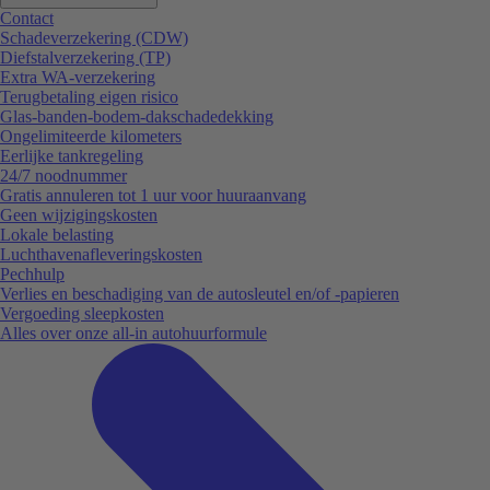
Contact
Schadeverzekering (CDW)
Diefstalverzekering (TP)
Extra WA-verzekering
Terugbetaling eigen risico
Glas-banden-bodem-dakschadedekking
Ongelimiteerde kilometers
Eerlijke tankregeling
24/7 noodnummer
Gratis annuleren tot 1 uur voor huuraanvang
Geen wijzigingskosten
Lokale belasting
Luchthavenafleveringskosten
Pechhulp
Verlies en beschadiging van de autosleutel en/of -papieren
Vergoeding sleepkosten
Alles over onze all-in autohuurformule