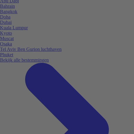
Abu Dabi
Bahrain
Bangkok
Doha
Dubai
Kuala Lumpur
Kyoto
Muscat
Osaka
Tel Aviv Ben Gurion luchthaven
Phuket
Bekijk alle bestemmingen