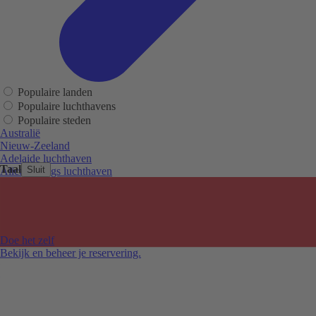
Populaire landen
Populaire luchthavens
Populaire steden
Australië
Nieuw-Zeeland
Adelaide luchthaven
Taal
Sluit
Alice Springs luchthaven
Auckland luchthaven
Cairns luchthaven
Christchurch luchthaven
Hobart luchthaven
Melbourne Tullamarine luchthaven
Doe het zelf
Perth luchthaven
Bekijk en beheer je reservering.
Sydney luchthaven
Auckland
Christchurch
Melbourne
Newcastle