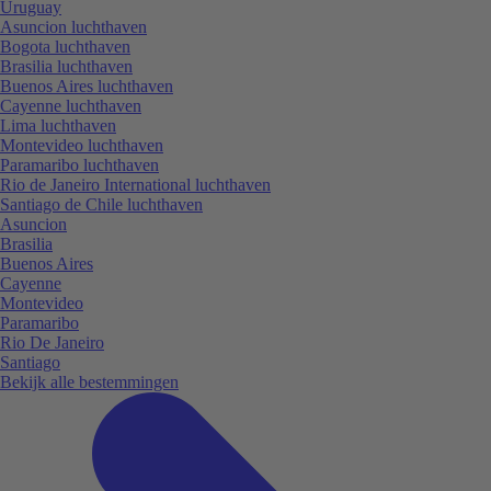
Uruguay
Asuncion luchthaven
Bogota luchthaven
Brasilia luchthaven
Buenos Aires luchthaven
Cayenne luchthaven
Lima luchthaven
Montevideo luchthaven
Paramaribo luchthaven
Rio de Janeiro International luchthaven
Santiago de Chile luchthaven
Asuncion
Brasilia
Buenos Aires
Cayenne
Montevideo
Paramaribo
Rio De Janeiro
Santiago
Bekijk alle bestemmingen