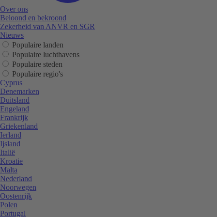
Over ons
Beloond en bekroond
Zekerheid van ANVR en SGR
Nieuws
Populaire landen
Populaire luchthavens
Populaire steden
Populaire regio's
Cyprus
Denemarken
Duitsland
Engeland
Frankrijk
Griekenland
Ierland
Ijsland
Italië
Kroatie
Malta
Nederland
Noorwegen
Oostenrijk
Polen
Portugal