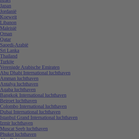
Israël
Japan
Jordanië
Koeweit
Libanon
Maleisië
Oman
Qatar
Saoedi-Arabië
Sri Lanka
Thailand
Turkije
Verenigde Arabische Emiraten
Abu Dhabi International luchthaven
Amman luchthaven
Antalya luchthaven
Aqaba luchthaven
Bangkok International luchthaven
Beiroet luchthaven
Colombo International luchthaven
Dubai International luchthaven
Istanbul Grand International luchthaven
Izmir luchthaven
Muscat Seeb luchthaven
Phuket luchthaven