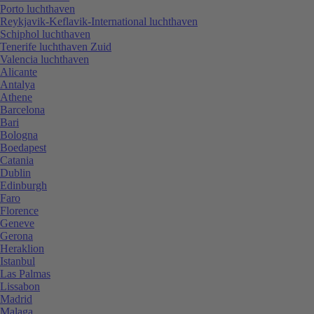
Porto luchthaven
Reykjavik-Keflavik-International luchthaven
Schiphol luchthaven
Tenerife luchthaven Zuid
Valencia luchthaven
Alicante
Antalya
Athene
Barcelona
Bari
Bologna
Boedapest
Catania
Dublin
Edinburgh
Faro
Florence
Geneve
Gerona
Heraklion
Istanbul
Las Palmas
Lissabon
Madrid
Malaga