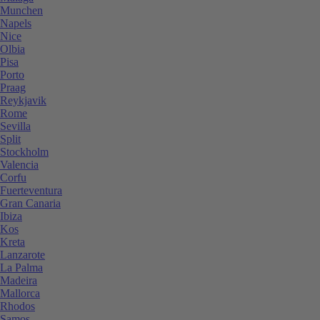
Munchen
Napels
Nice
Olbia
Pisa
Porto
Praag
Reykjavik
Rome
Sevilla
Split
Stockholm
Valencia
Corfu
Fuerteventura
Gran Canaria
Ibiza
Kos
Kreta
Lanzarote
La Palma
Madeira
Mallorca
Rhodos
Samos