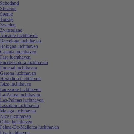
Schotland
Slovenie
Spanje
Turkije
Zweden
Zwitserland
Alicante luchthaven
Barcelona luchthaven
Bologna luchthaven
Catania luchthaven
Faro luchthaven
Fuerteventura luchthaven
Funchal luchthaven
Gerona luchthaven
Heraklion luchthaven
Ibiza luchthaven
Lanzarote luchthaven
La-Palma luchthaven
Las-Palmas luchthaven
Lissabon luchthaven
Malaga luchthaven
Nice luchthaven
Olbia luchthaven
Palma-De-Mallorca luchthaven
Pisa luchthaven