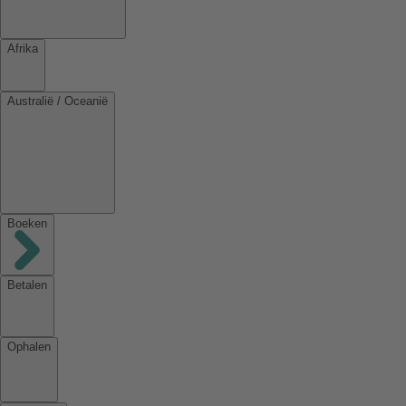
Afrika
Australië / Oceanië
Boeken
Betalen
Ophalen