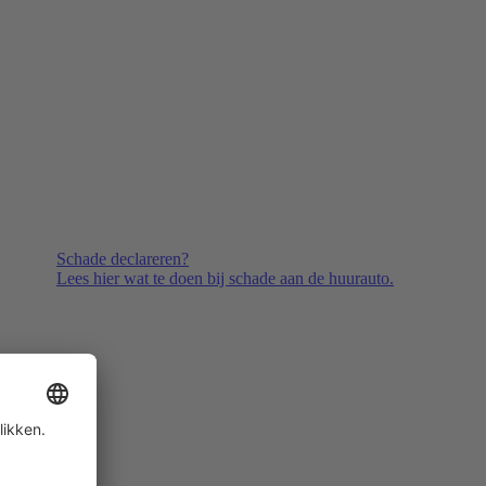
Schade declareren?
Lees hier wat te doen bij schade aan de huurauto.