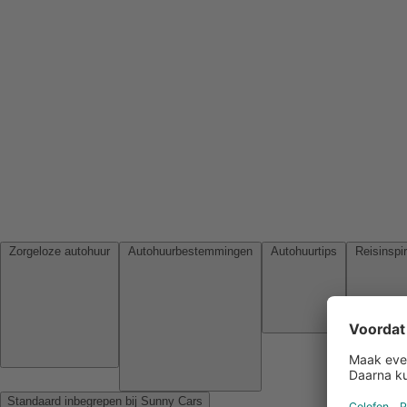
Zorgeloze autohuur
Autohuurbestemmingen
Autohuurtips
Standaard inbegrepen bij Sunny Cars