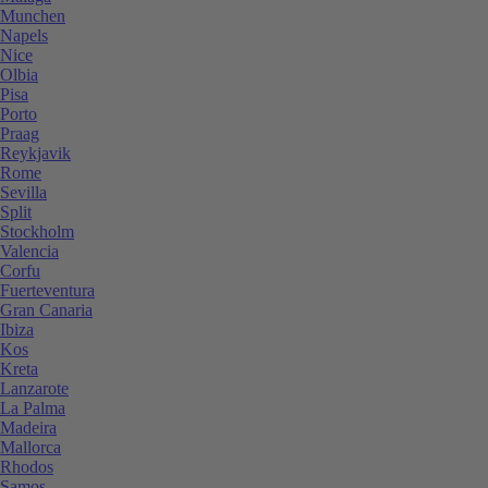
Munchen
Napels
Nice
Olbia
Pisa
Porto
Praag
Reykjavik
Rome
Sevilla
Split
Stockholm
Valencia
Corfu
Fuerteventura
Gran Canaria
Ibiza
Kos
Kreta
Lanzarote
La Palma
Madeira
Mallorca
Rhodos
Samos