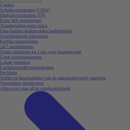
Contact
Schadeverzekering (CDW)
Diefstalverzekering (TP)
Extra WA-verzekering
Terugbetaling eigen risico
Glas-banden-bodem-dakschadedekking
Ongelimiteerde kilometers
Eerlijke tankregeling
24/7 noodnummer
Gratis annuleren tot 1 uur voor huuraanvang
Geen wijzigingskosten
Lokale belasting
Luchthavenafleveringskosten
Pechhulp
Verlies en beschadiging van de autosleutel en/of -papieren
Vergoeding sleepkosten
Alles over onze all-in autohuurformule