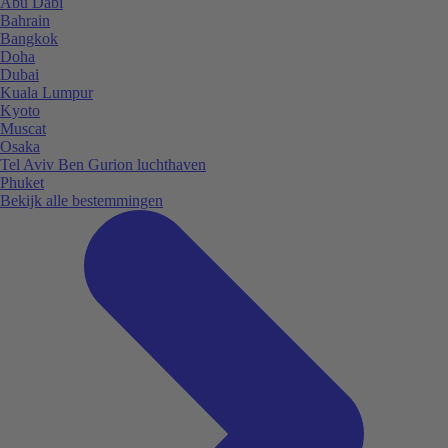
Abu Dabi
Bahrain
Bangkok
Doha
Dubai
Kuala Lumpur
Kyoto
Muscat
Osaka
Tel Aviv Ben Gurion luchthaven
Phuket
Bekijk alle bestemmingen