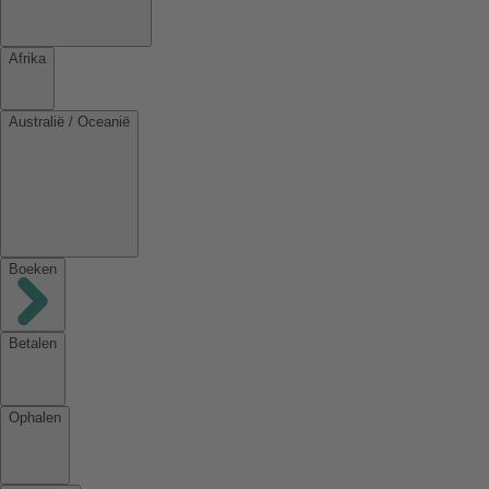
Afrika
Australië / Oceanië
Boeken
Betalen
Ophalen