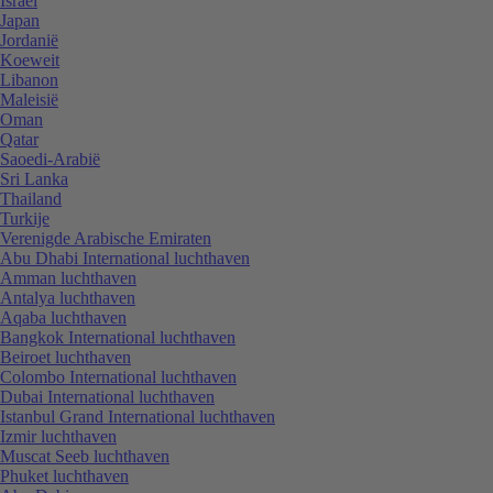
Israël
Japan
Jordanië
Koeweit
Libanon
Maleisië
Oman
Qatar
Saoedi-Arabië
Sri Lanka
Thailand
Turkije
Verenigde Arabische Emiraten
Abu Dhabi International luchthaven
Amman luchthaven
Antalya luchthaven
Aqaba luchthaven
Bangkok International luchthaven
Beiroet luchthaven
Colombo International luchthaven
Dubai International luchthaven
Istanbul Grand International luchthaven
Izmir luchthaven
Muscat Seeb luchthaven
Phuket luchthaven