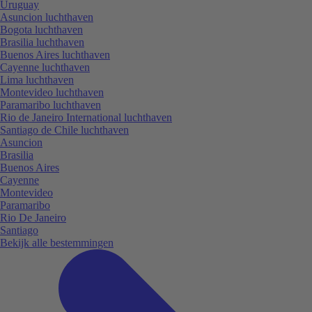
Uruguay
Asuncion luchthaven
Bogota luchthaven
Brasilia luchthaven
Buenos Aires luchthaven
Cayenne luchthaven
Lima luchthaven
Montevideo luchthaven
Paramaribo luchthaven
Rio de Janeiro International luchthaven
Santiago de Chile luchthaven
Asuncion
Brasilia
Buenos Aires
Cayenne
Montevideo
Paramaribo
Rio De Janeiro
Santiago
Bekijk alle bestemmingen