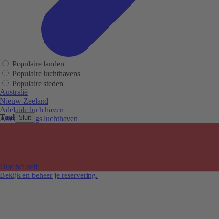
Populaire landen
Populaire luchthavens
Populaire steden
Australië
Nieuw-Zeeland
Adelaide luchthaven
Taal
Sluit
Alice Springs luchthaven
Auckland luchthaven
Cairns luchthaven
Christchurch luchthaven
Hobart luchthaven
Melbourne Tullamarine luchthaven
Doe het zelf
Perth luchthaven
Bekijk en beheer je reservering.
Sydney luchthaven
Auckland
Christchurch
Melbourne
Newcastle