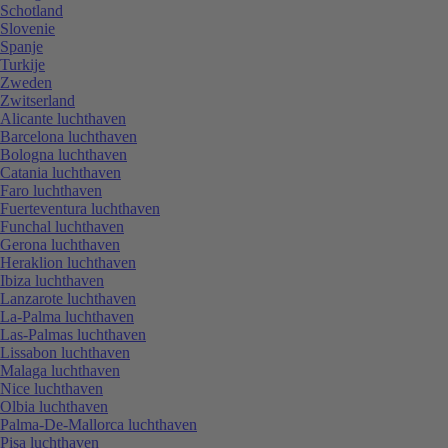
Schotland
Slovenie
Spanje
Turkije
Zweden
Zwitserland
Alicante luchthaven
Barcelona luchthaven
Bologna luchthaven
Catania luchthaven
Faro luchthaven
Fuerteventura luchthaven
Funchal luchthaven
Gerona luchthaven
Heraklion luchthaven
Ibiza luchthaven
Lanzarote luchthaven
La-Palma luchthaven
Las-Palmas luchthaven
Lissabon luchthaven
Malaga luchthaven
Nice luchthaven
Olbia luchthaven
Palma-De-Mallorca luchthaven
Pisa luchthaven