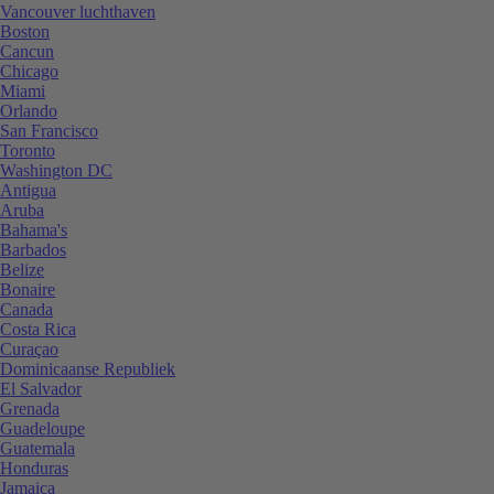
Vancouver luchthaven
Boston
Cancun
Chicago
Miami
Orlando
San Francisco
Toronto
Washington DC
Antigua
Aruba
Bahama's
Barbados
Belize
Bonaire
Canada
Costa Rica
Curaçao
Dominicaanse Republiek
El Salvador
Grenada
Guadeloupe
Guatemala
Honduras
Jamaica