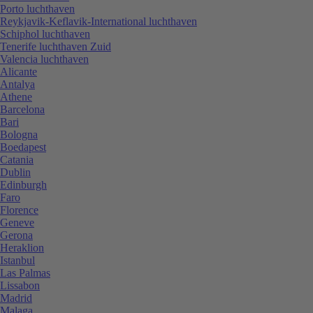
Porto luchthaven
Reykjavik-Keflavik-International luchthaven
Schiphol luchthaven
Tenerife luchthaven Zuid
Valencia luchthaven
Alicante
Antalya
Athene
Barcelona
Bari
Bologna
Boedapest
Catania
Dublin
Edinburgh
Faro
Florence
Geneve
Gerona
Heraklion
Istanbul
Las Palmas
Lissabon
Madrid
Malaga