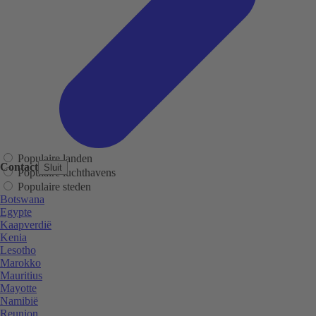
Populaire landen
Contact
Sluit
Populaire luchthavens
Populaire steden
Botswana
Egypte
Kaapverdië
Kenia
Lesotho
Marokko
Mauritius
Mayotte
Namibië
Reunion