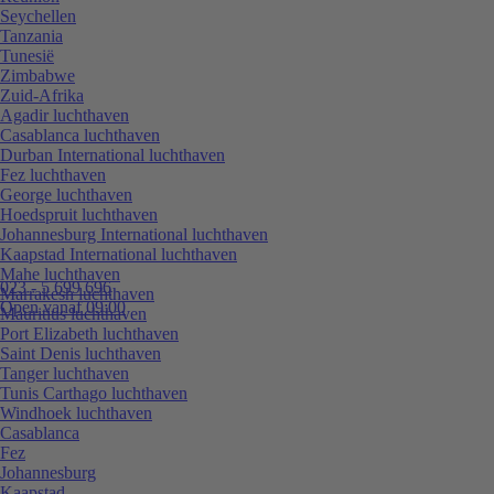
Seychellen
Tanzania
Tunesië
Zimbabwe
Zuid-Afrika
Agadir luchthaven
Casablanca luchthaven
Durban International luchthaven
Fez luchthaven
George luchthaven
Hoedspruit luchthaven
Johannesburg International luchthaven
Kaapstad International luchthaven
Mahe luchthaven
023 - 5 699 696
Marrakesh luchthaven
Open vanaf 09:00
Mauritius luchthaven
Port Elizabeth luchthaven
Saint Denis luchthaven
Tanger luchthaven
Tunis Carthago luchthaven
Windhoek luchthaven
Casablanca
Fez
Johannesburg
Kaapstad