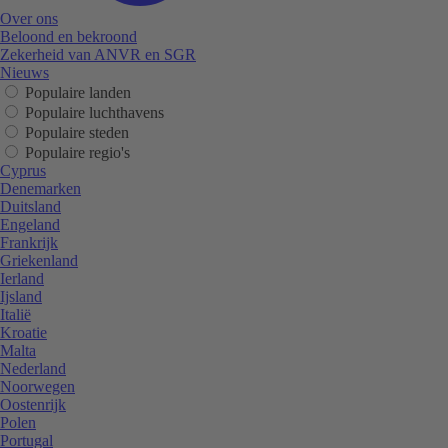
Over ons
Beloond en bekroond
Zekerheid van ANVR en SGR
Nieuws
Populaire landen
Populaire luchthavens
Populaire steden
Populaire regio's
Cyprus
Denemarken
Duitsland
Engeland
Frankrijk
Griekenland
Ierland
Ijsland
Italië
Kroatie
Malta
Nederland
Noorwegen
Oostenrijk
Polen
Portugal