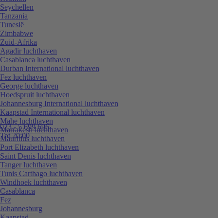
Seychellen
Tanzania
Tunesië
Zimbabwe
Zuid-Afrika
Agadir luchthaven
Casablanca luchthaven
Durban International luchthaven
Fez luchthaven
George luchthaven
Hoedspruit luchthaven
Johannesburg International luchthaven
Kaapstad International luchthaven
Mahe luchthaven
023 - 5 699 696
Marrakesh luchthaven
Tot 20:00
Mauritius luchthaven
Port Elizabeth luchthaven
Saint Denis luchthaven
Tanger luchthaven
Tunis Carthago luchthaven
Windhoek luchthaven
Casablanca
Fez
Johannesburg
Kaapstad