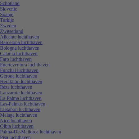
Schotland
Slovenie
Spanje
Turkije
Zweden
Zwitserland
Alicante luchthaven
Barcelona luchthaven
Bologna luchthaven
Catania luchthaven
Faro luchthaven
Fuerteventura luchthaven
Funchal luchthaven
Gerona luchthaven
Heraklion luchthaven
Ibiza luchthaven
Lanzarote luchthaven
La-Palma luchthaven
Las-Palmas luchthaven
Lissabon luchthaven
Malaga luchthaven
Nice luchthaven
Olbia luchthaven
Palma-De-Mallorca luchthaven
Pisa luchthaven