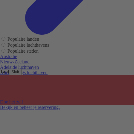
Populaire landen
Populaire luchthavens
Populaire steden
Australië
Nieuw-Zeeland
Adelaide luchthaven
Taal
Sluit
Alice Springs luchthaven
Auckland luchthaven
Cairns luchthaven
Christchurch luchthaven
Hobart luchthaven
Melbourne Tullamarine luchthaven
Doe het zelf
Perth luchthaven
Bekijk en beheer je reservering.
Sydney luchthaven
Auckland
Christchurch
Melbourne
Newcastle