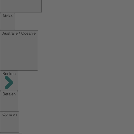
Afrika
Australië / Oceanië
Boeken
Betalen
Ophalen