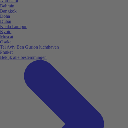
Abu Dabi
Bahrain
Bangkok
Doha
Dubai
Kuala Lumpur
Kyoto
Muscat
Osaka
Tel Aviv Ben Gurion luchthaven
Phuket
Bekijk alle bestemmingen