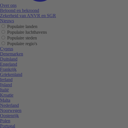
Over ons
Beloond en bekroond
Zekerheid van ANVR en SGR
Nieuws
Populaire landen
Populaire luchthavens
Populaire steden
Populaire regio's
Cyprus
Denemarken
Duitsland
Engeland
Frankrijk
Griekenland
Ierland
Ijsland
Italië
Kroatie
Malta
Nederland
Noorwegen
Oostenrijk
Polen
Portugal