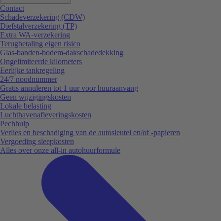
Contact
Schadeverzekering (CDW)
Diefstalverzekering (TP)
Extra WA-verzekering
Terugbetaling eigen risico
Glas-banden-bodem-dakschadedekking
Ongelimiteerde kilometers
Eerlijke tankregeling
24/7 noodnummer
Gratis annuleren tot 1 uur voor huuraanvang
Geen wijzigingskosten
Lokale belasting
Luchthavenafleveringskosten
Pechhulp
Verlies en beschadiging van de autosleutel en/of -papieren
Vergoeding sleepkosten
Alles over onze all-in autohuurformule