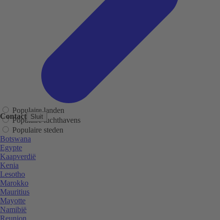
Populaire landen
Contact
Sluit
Populaire luchthavens
Populaire steden
Botswana
Egypte
Kaapverdië
Kenia
Lesotho
Marokko
Mauritius
Mayotte
Namibië
Reunion