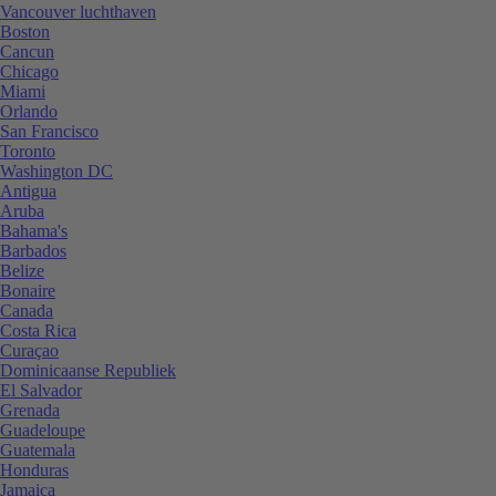
Vancouver luchthaven
Boston
Cancun
Chicago
Miami
Orlando
San Francisco
Toronto
Washington DC
Antigua
Aruba
Bahama's
Barbados
Belize
Bonaire
Canada
Costa Rica
Curaçao
Dominicaanse Republiek
El Salvador
Grenada
Guadeloupe
Guatemala
Honduras
Jamaica