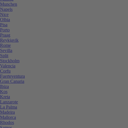
Munchen
Napels
Nice
Olbia
Pisa
Porto
Praag
Reykjavik
Rome
Sevilla
Split
Stockholm
Valencia
Corfu
Fuerteventura
Gran Canaria
Ibiza
Kos
Kreta
Lanzarote
La Palma
Madeira
Mallorca
Rhodos
Samos