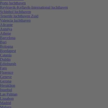
Porto luchthaven
Reykjavik-Keflavik-International luchthaven
Schiphol luchthaven
Tenerife luchthaven Zuid
Valencia luchthaven
Alicante
Antalya
Athene
Barcelona
Bari
Bologna
Boedapest
Catania
Dublin
Edinburgh
Faro
Florence
Geneve
Gerona
Heraklion
Istanbul
Las Palmas
Lissabon
Madrid
Malaga