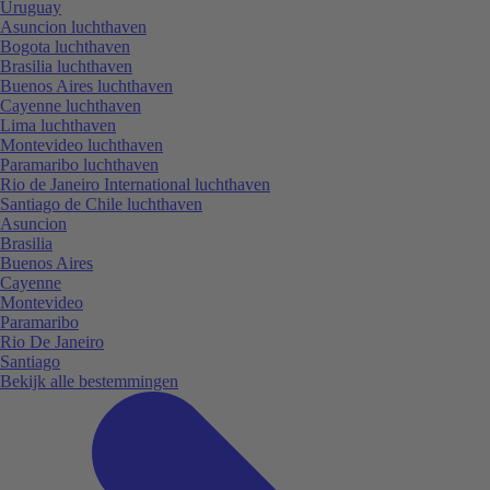
Uruguay
Asuncion luchthaven
Bogota luchthaven
Brasilia luchthaven
Buenos Aires luchthaven
Cayenne luchthaven
Lima luchthaven
Montevideo luchthaven
Paramaribo luchthaven
Rio de Janeiro International luchthaven
Santiago de Chile luchthaven
Asuncion
Brasilia
Buenos Aires
Cayenne
Montevideo
Paramaribo
Rio De Janeiro
Santiago
Bekijk alle bestemmingen