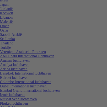
Israël
Japan
Jordanië
Koeweit
Libanon
Maleisië
Oman
Qatar
Saoedi-Arabië
Sri Lanka
Thailand
Turkije
Verenigde Arabische Emiraten
Abu Dhabi International luchthaven
Amman luchthaven
Antalya luchthaven
Aqaba luchthaven
Bangkok International luchthaven
Beiroet luchthaven
Colombo International luchthaven
Dubai International luchthaven
Istanbul Grand International luchthaven
Izmir luchthaven
Muscat Seeb luchthaven
Phuket luchthaven