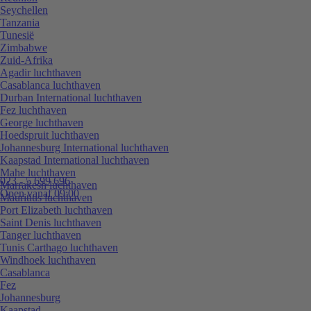
Seychellen
Tanzania
Tunesië
Zimbabwe
Zuid-Afrika
Agadir luchthaven
Casablanca luchthaven
Durban International luchthaven
Fez luchthaven
George luchthaven
Hoedspruit luchthaven
Johannesburg International luchthaven
Kaapstad International luchthaven
Mahe luchthaven
023 - 5 699 696
Marrakesh luchthaven
Open vanaf 09:00
Mauritius luchthaven
Port Elizabeth luchthaven
Saint Denis luchthaven
Tanger luchthaven
Tunis Carthago luchthaven
Windhoek luchthaven
Casablanca
Fez
Johannesburg
Kaapstad