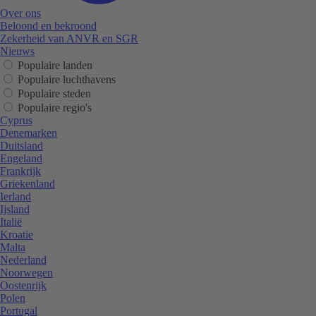
Over ons
Beloond en bekroond
Zekerheid van ANVR en SGR
Nieuws
Populaire landen
Populaire luchthavens
Populaire steden
Populaire regio's
Cyprus
Denemarken
Duitsland
Engeland
Frankrijk
Griekenland
Ierland
Ijsland
Italië
Kroatie
Malta
Nederland
Noorwegen
Oostenrijk
Polen
Portugal