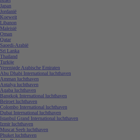
Israël
Japan
Jordanië
Koeweit
Libanon
Maleisië
Oman
Qatar
Saoedi-Arabië
Sri Lanka
Thailand
Turkije
Verenigde Arabische Emiraten
Abu Dhabi International luchthaven
Amman luchthaven
Antalya luchthaven
Aqaba luchthaven
Bangkok International luchthaven
Beiroet luchthaven
Colombo International luchthaven
Dubai International luchthaven
Istanbul Grand International luchthaven
Izmir luchthaven
Muscat Seeb luchthaven
Phuket luchthaven