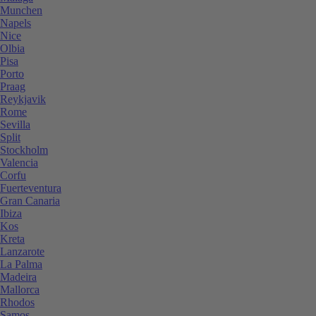
Munchen
Napels
Nice
Olbia
Pisa
Porto
Praag
Reykjavik
Rome
Sevilla
Split
Stockholm
Valencia
Corfu
Fuerteventura
Gran Canaria
Ibiza
Kos
Kreta
Lanzarote
La Palma
Madeira
Mallorca
Rhodos
Samos