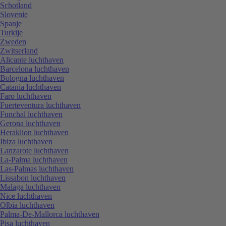
Schotland
Slovenie
Spanje
Turkije
Zweden
Zwitserland
Alicante luchthaven
Barcelona luchthaven
Bologna luchthaven
Catania luchthaven
Faro luchthaven
Fuerteventura luchthaven
Funchal luchthaven
Gerona luchthaven
Heraklion luchthaven
Ibiza luchthaven
Lanzarote luchthaven
La-Palma luchthaven
Las-Palmas luchthaven
Lissabon luchthaven
Malaga luchthaven
Nice luchthaven
Olbia luchthaven
Palma-De-Mallorca luchthaven
Pisa luchthaven