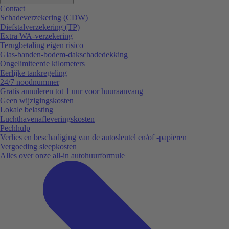
Contact
Schadeverzekering (CDW)
Diefstalverzekering (TP)
Extra WA-verzekering
Terugbetaling eigen risico
Glas-banden-bodem-dakschadedekking
Ongelimiteerde kilometers
Eerlijke tankregeling
24/7 noodnummer
Gratis annuleren tot 1 uur voor huuraanvang
Geen wijzigingskosten
Lokale belasting
Luchthavenafleveringskosten
Pechhulp
Verlies en beschadiging van de autosleutel en/of -papieren
Vergoeding sleepkosten
Alles over onze all-in autohuurformule