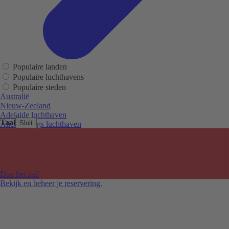
Populaire landen
Populaire luchthavens
Populaire steden
Australië
Nieuw-Zeeland
Adelaide luchthaven
Taal
Sluit
Alice Springs luchthaven
Auckland luchthaven
Cairns luchthaven
Christchurch luchthaven
Hobart luchthaven
Melbourne Tullamarine luchthaven
Doe het zelf
Perth luchthaven
Bekijk en beheer je reservering.
Sydney luchthaven
Auckland
Christchurch
Melbourne
Newcastle