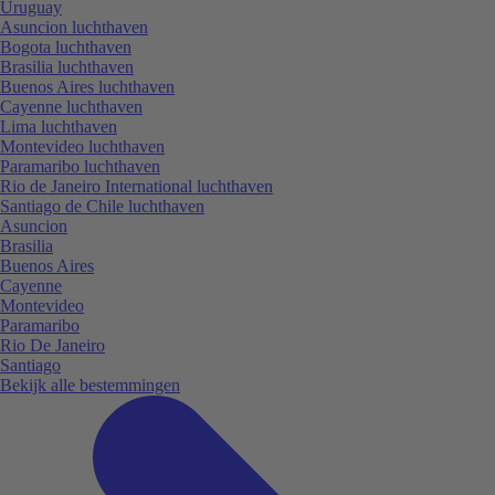
Uruguay
Asuncion luchthaven
Bogota luchthaven
Brasilia luchthaven
Buenos Aires luchthaven
Cayenne luchthaven
Lima luchthaven
Montevideo luchthaven
Paramaribo luchthaven
Rio de Janeiro International luchthaven
Santiago de Chile luchthaven
Asuncion
Brasilia
Buenos Aires
Cayenne
Montevideo
Paramaribo
Rio De Janeiro
Santiago
Bekijk alle bestemmingen