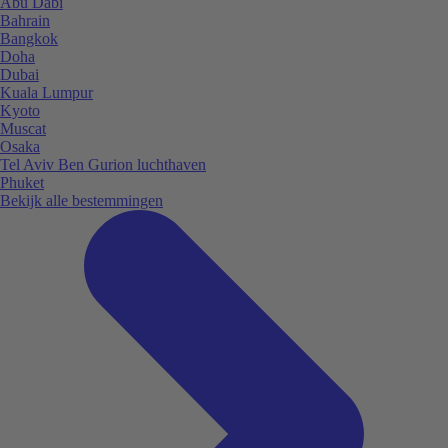
Abu Dabi
Bahrain
Bangkok
Doha
Dubai
Kuala Lumpur
Kyoto
Muscat
Osaka
Tel Aviv Ben Gurion luchthaven
Phuket
Bekijk alle bestemmingen