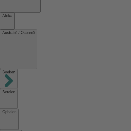
Afrika
Australië / Oceanië
Boeken
Betalen
Ophalen