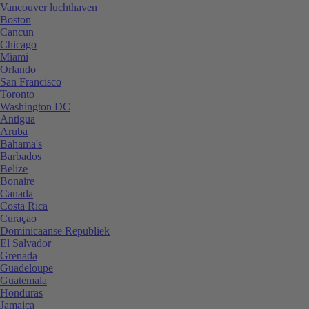
Vancouver luchthaven
Boston
Cancun
Chicago
Miami
Orlando
San Francisco
Toronto
Washington DC
Antigua
Aruba
Bahama's
Barbados
Belize
Bonaire
Canada
Costa Rica
Curaçao
Dominicaanse Republiek
El Salvador
Grenada
Guadeloupe
Guatemala
Honduras
Jamaica