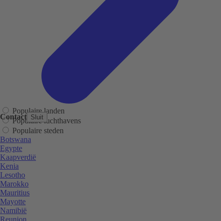
Populaire landen
Contact
Sluit
Populaire luchthavens
Populaire steden
Botswana
Egypte
Kaapverdië
Kenia
Lesotho
Marokko
Mauritius
Mayotte
Namibië
Reunion