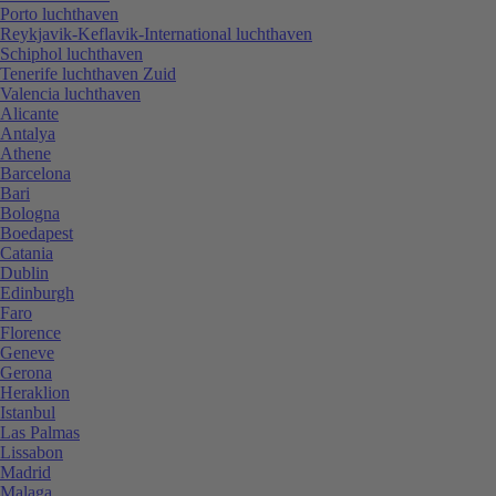
Porto luchthaven
Reykjavik-Keflavik-International luchthaven
Schiphol luchthaven
Tenerife luchthaven Zuid
Valencia luchthaven
Alicante
Antalya
Athene
Barcelona
Bari
Bologna
Boedapest
Catania
Dublin
Edinburgh
Faro
Florence
Geneve
Gerona
Heraklion
Istanbul
Las Palmas
Lissabon
Madrid
Malaga