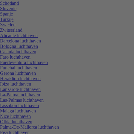
Schotland
Slovenie
Spanje
Turkije
Zweden
Zwitserland
Alicante luchthaven
Barcelona luchthaven
Bologna luchthaven
Catania luchthaven
Faro luchthaven
Fuerteventura luchthaven
Funchal luchthaven
Gerona luchthaven
Heraklion luchthaven
Ibiza luchthaven
Lanzarote luchthaven
La-Palma luchthaven
Las-Palmas luchthaven
Lissabon luchthaven
Malaga luchthaven
Nice luchthaven
Olbia luchthaven
Palma-De-Mallorca luchthaven
Pisa luchthaven