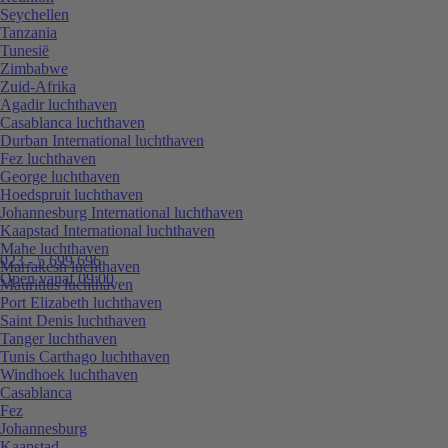
Seychellen
Tanzania
Tunesië
Zimbabwe
Zuid-Afrika
Agadir luchthaven
Casablanca luchthaven
Durban International luchthaven
Fez luchthaven
George luchthaven
Hoedspruit luchthaven
Johannesburg International luchthaven
Kaapstad International luchthaven
Mahe luchthaven
023 - 5 699 696
Marrakesh luchthaven
Open vanaf 09:00
Mauritius luchthaven
Port Elizabeth luchthaven
Saint Denis luchthaven
Tanger luchthaven
Tunis Carthago luchthaven
Windhoek luchthaven
Casablanca
Fez
Johannesburg
Kaapstad