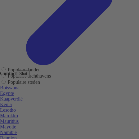
Populaire landen
Contact
Sluit
Populaire luchthavens
Populaire steden
Botswana
Egypte
Kaapverdië
Kenia
Lesotho
Marokko
Mauritius
Mayotte
Namibië
Reunion