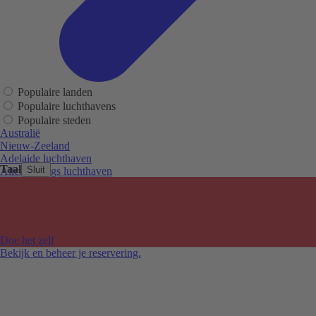
Populaire landen
Populaire luchthavens
Populaire steden
Australië
Nieuw-Zeeland
Adelaide luchthaven
Taal
Sluit
Alice Springs luchthaven
Auckland luchthaven
Cairns luchthaven
Christchurch luchthaven
Hobart luchthaven
Melbourne Tullamarine luchthaven
Doe het zelf
Perth luchthaven
Bekijk en beheer je reservering.
Sydney luchthaven
Auckland
Christchurch
Melbourne
Newcastle