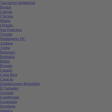
Vancouver luchthaven
Boston
Cancun
Chicago
Miami
Orlando
San Francisco
Toronto
Washington DC
Antigua
Aruba
Bahama's
Barbados
Belize
Bonaire
Canada
Costa Rica
Curaçao
Dominicaanse Republiek
El Salvador
Grenada
Guadeloupe
Guatemala
Honduras
Jamaica