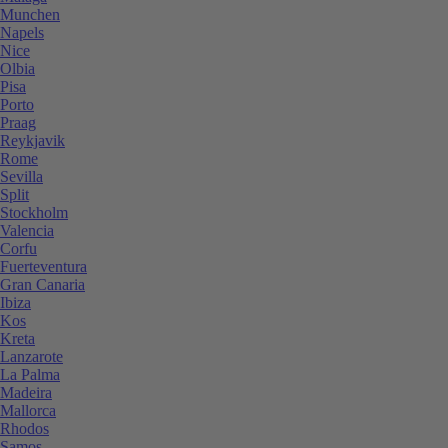
Munchen
Napels
Nice
Olbia
Pisa
Porto
Praag
Reykjavik
Rome
Sevilla
Split
Stockholm
Valencia
Corfu
Fuerteventura
Gran Canaria
Ibiza
Kos
Kreta
Lanzarote
La Palma
Madeira
Mallorca
Rhodos
Samos