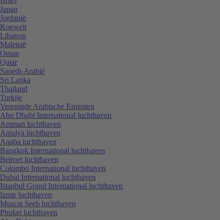
Israël
Japan
Jordanië
Koeweit
Libanon
Maleisië
Oman
Qatar
Saoedi-Arabië
Sri Lanka
Thailand
Turkije
Verenigde Arabische Emiraten
Abu Dhabi International luchthaven
Amman luchthaven
Antalya luchthaven
Aqaba luchthaven
Bangkok International luchthaven
Beiroet luchthaven
Colombo International luchthaven
Dubai International luchthaven
Istanbul Grand International luchthaven
Izmir luchthaven
Muscat Seeb luchthaven
Phuket luchthaven