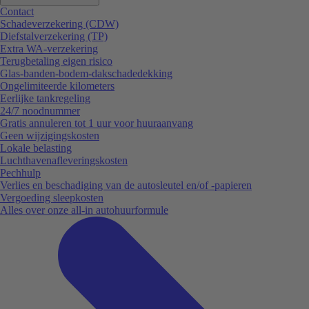
Contact
Schadeverzekering (CDW)
Diefstalverzekering (TP)
Extra WA-verzekering
Terugbetaling eigen risico
Glas-banden-bodem-dakschadedekking
Ongelimiteerde kilometers
Eerlijke tankregeling
24/7 noodnummer
Gratis annuleren tot 1 uur voor huuraanvang
Geen wijzigingskosten
Lokale belasting
Luchthavenafleveringskosten
Pechhulp
Verlies en beschadiging van de autosleutel en/of -papieren
Vergoeding sleepkosten
Alles over onze all-in autohuurformule