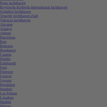
Porto luchthaven
Reykjavik-Keflavik-International luchthaven
Schiphol luchthaven
Tenerife luchthaven Zuid
Valencia luchthaven
Alicante
Antalya
Athene
Barcelona
Bari
Bologna
Boedapest
Catania
Dublin
Edinburgh
Faro
Florence
Geneve
Gerona
Heraklion
Istanbul
Las Palmas
Lissabon
Madrid
Malaga