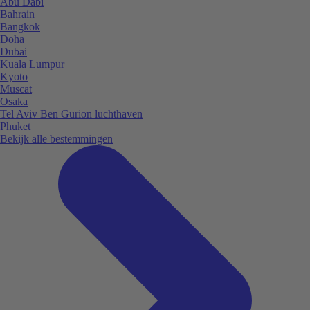
Abu Dabi
Bahrain
Bangkok
Doha
Dubai
Kuala Lumpur
Kyoto
Muscat
Osaka
Tel Aviv Ben Gurion luchthaven
Phuket
Bekijk alle bestemmingen