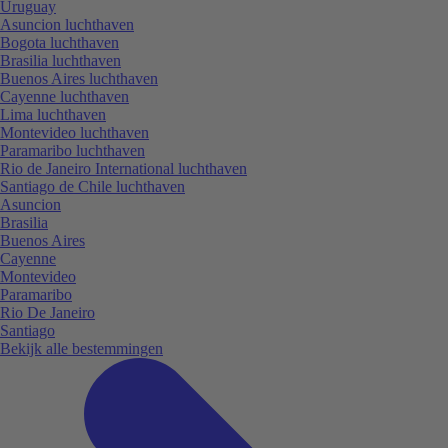
Uruguay
Asuncion luchthaven
Bogota luchthaven
Brasilia luchthaven
Buenos Aires luchthaven
Cayenne luchthaven
Lima luchthaven
Montevideo luchthaven
Paramaribo luchthaven
Rio de Janeiro International luchthaven
Santiago de Chile luchthaven
Asuncion
Brasilia
Buenos Aires
Cayenne
Montevideo
Paramaribo
Rio De Janeiro
Santiago
Bekijk alle bestemmingen