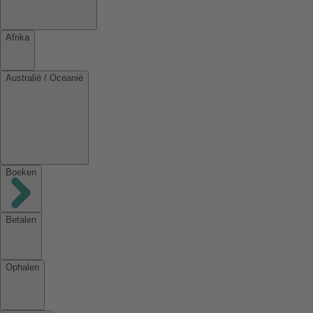
Afrika
Australië / Oceanië
Boeken
Betalen
Ophalen