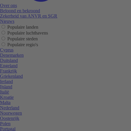
Over ons
Beloond en bekroond
Zekerheid van ANVR en SGR
Nieuws
Populaire landen
Populaire luchthavens
Populaire steden
Populaire regio's
Cyprus
Denemarken
Duitsland
Engeland
Frankrijk
Griekenland
Ierland
Ijsland
Italië
Kroatie
Malta
Nederland
Noorwegen
Oostenrijk
Polen
Portugal