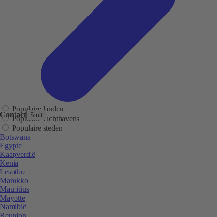
Populaire landen
Contact
Sluit
Populaire luchthavens
Populaire steden
Botswana
Egypte
Kaapverdië
Kenia
Lesotho
Marokko
Mauritius
Mayotte
Namibië
Reunion