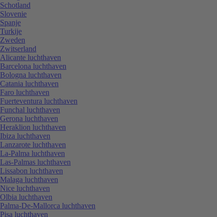
Schotland
Slovenie
Spanje
Turkije
Zweden
Zwitserland
Alicante luchthaven
Barcelona luchthaven
Bologna luchthaven
Catania luchthaven
Faro luchthaven
Fuerteventura luchthaven
Funchal luchthaven
Gerona luchthaven
Heraklion luchthaven
Ibiza luchthaven
Lanzarote luchthaven
La-Palma luchthaven
Las-Palmas luchthaven
Lissabon luchthaven
Malaga luchthaven
Nice luchthaven
Olbia luchthaven
Palma-De-Mallorca luchthaven
Pisa luchthaven