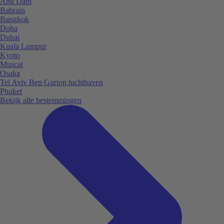
Abu Dabi
Bahrain
Bangkok
Doha
Dubai
Kuala Lumpur
Kyoto
Muscat
Osaka
Tel Aviv Ben Gurion luchthaven
Phuket
Bekijk alle bestemmingen