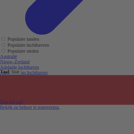
Populaire landen
Populaire luchthavens
Populaire steden
Australië
Nieuw-Zeeland
Adelaide luchthaven
Taal
Sluit
Alice Springs luchthaven
Auckland luchthaven
Cairns luchthaven
Christchurch luchthaven
Hobart luchthaven
Melbourne Tullamarine luchthaven
Doe het zelf
Perth luchthaven
Bekijk en beheer je reservering.
Sydney luchthaven
Auckland
Christchurch
Melbourne
Newcastle