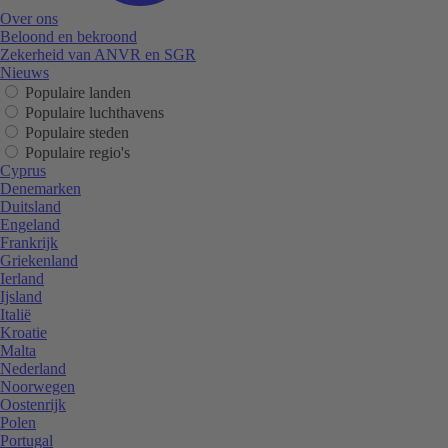
Over ons
Beloond en bekroond
Zekerheid van ANVR en SGR
Nieuws
Populaire landen
Populaire luchthavens
Populaire steden
Populaire regio's
Cyprus
Denemarken
Duitsland
Engeland
Frankrijk
Griekenland
Ierland
Ijsland
Italië
Kroatie
Malta
Nederland
Noorwegen
Oostenrijk
Polen
Portugal