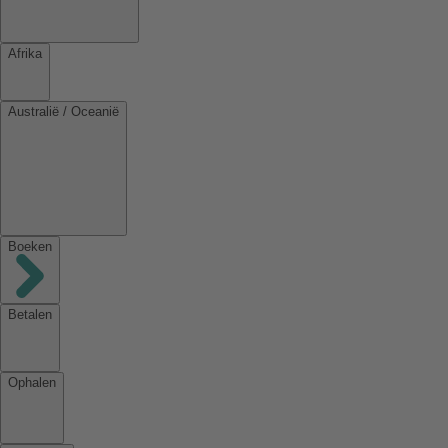
Afrika
Australië / Oceanië
Boeken
Betalen
Ophalen