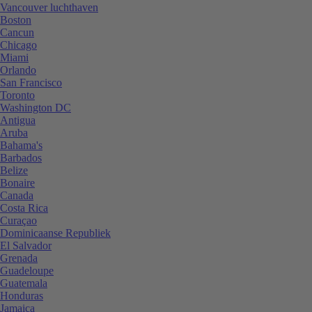
Vancouver luchthaven
Boston
Cancun
Chicago
Miami
Orlando
San Francisco
Toronto
Washington DC
Antigua
Aruba
Bahama's
Barbados
Belize
Bonaire
Canada
Costa Rica
Curaçao
Dominicaanse Republiek
El Salvador
Grenada
Guadeloupe
Guatemala
Honduras
Jamaica