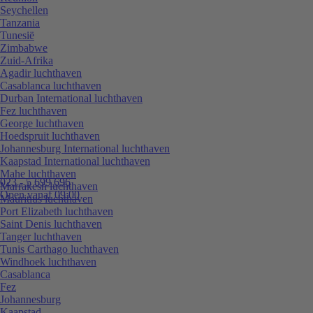
Seychellen
Tanzania
Tunesië
Zimbabwe
Zuid-Afrika
Agadir luchthaven
Casablanca luchthaven
Durban International luchthaven
Fez luchthaven
George luchthaven
Hoedspruit luchthaven
Johannesburg International luchthaven
Kaapstad International luchthaven
Mahe luchthaven
023 - 5 699 696
Marrakesh luchthaven
Open vanaf 09:00
Mauritius luchthaven
Port Elizabeth luchthaven
Saint Denis luchthaven
Tanger luchthaven
Tunis Carthago luchthaven
Windhoek luchthaven
Casablanca
Fez
Johannesburg
Kaapstad