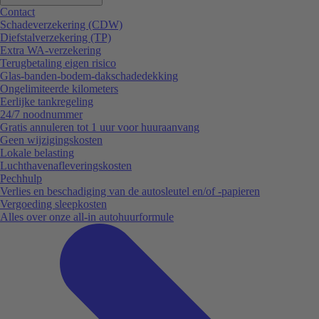
Contact
Schadeverzekering (CDW)
Diefstalverzekering (TP)
Extra WA-verzekering
Terugbetaling eigen risico
Glas-banden-bodem-dakschadedekking
Ongelimiteerde kilometers
Eerlijke tankregeling
24/7 noodnummer
Gratis annuleren tot 1 uur voor huuraanvang
Geen wijzigingskosten
Lokale belasting
Luchthavenafleveringskosten
Pechhulp
Verlies en beschadiging van de autosleutel en/of -papieren
Vergoeding sleepkosten
Alles over onze all-in autohuurformule