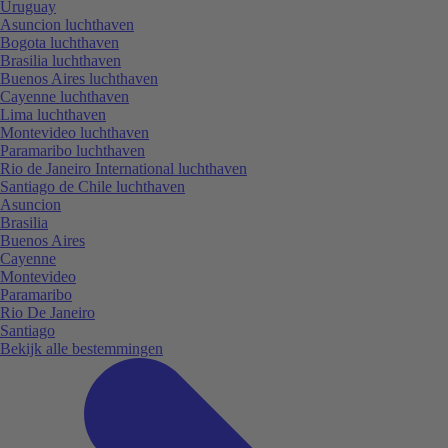
Uruguay
Asuncion luchthaven
Bogota luchthaven
Brasilia luchthaven
Buenos Aires luchthaven
Cayenne luchthaven
Lima luchthaven
Montevideo luchthaven
Paramaribo luchthaven
Rio de Janeiro International luchthaven
Santiago de Chile luchthaven
Asuncion
Brasilia
Buenos Aires
Cayenne
Montevideo
Paramaribo
Rio De Janeiro
Santiago
Bekijk alle bestemmingen