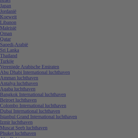
Israël
Japan
Jordanië
Koeweit
Libanon
Maleisië
Oman
Qatar
Saoedi-Arabië
Sri Lanka
Thailand
Turkije
Verenigde Arabische Emiraten
Abu Dhabi International luchthaven
Amman luchthaven
Antalya luchthaven
Aqaba luchthaven
Bangkok International luchthaven
Beiroet luchthaven
Colombo International luchthaven
Dubai International luchthaven
Istanbul Grand International luchthaven
Izmir luchthaven
Muscat Seeb luchthaven
Phuket luchthaven