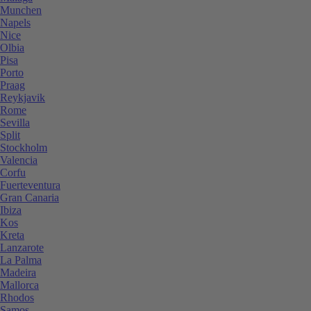
Munchen
Napels
Nice
Olbia
Pisa
Porto
Praag
Reykjavik
Rome
Sevilla
Split
Stockholm
Valencia
Corfu
Fuerteventura
Gran Canaria
Ibiza
Kos
Kreta
Lanzarote
La Palma
Madeira
Mallorca
Rhodos
Samos