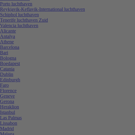
Porto luchthaven
Reykjavik-Keflavik-International luchthaven
Schiphol luchthaven
Tenerife luchthaven Zuid
Valencia luchthaven
Alicante
Antalya
Athene
Barcelona
Bari
Bologna
Boedapest
Catania
Dublin
Edinburgh
Faro
Florence
Geneve
Gerona
Heraklion
Istanbul
Las Palmas
Lissabon
Madrid
Malaga