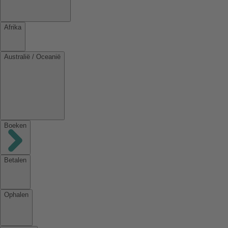
Afrika
Australië / Oceanië
Boeken
Betalen
Ophalen