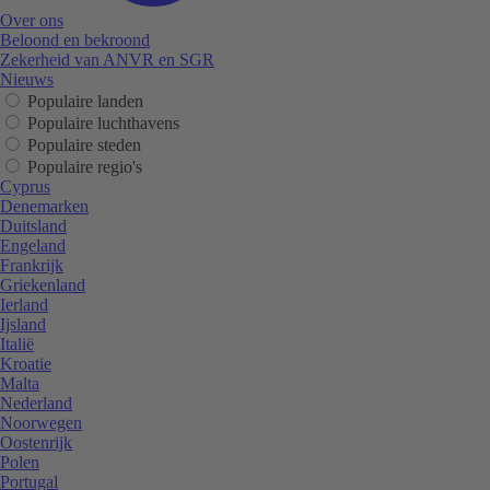
Over ons
Beloond en bekroond
Zekerheid van ANVR en SGR
Nieuws
Populaire landen
Populaire luchthavens
Populaire steden
Populaire regio's
Cyprus
Denemarken
Duitsland
Engeland
Frankrijk
Griekenland
Ierland
Ijsland
Italië
Kroatie
Malta
Nederland
Noorwegen
Oostenrijk
Polen
Portugal