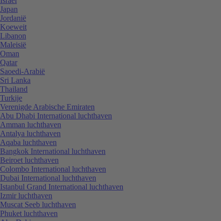
Israël
Japan
Jordanië
Koeweit
Libanon
Maleisië
Oman
Qatar
Saoedi-Arabië
Sri Lanka
Thailand
Turkije
Verenigde Arabische Emiraten
Abu Dhabi International luchthaven
Amman luchthaven
Antalya luchthaven
Aqaba luchthaven
Bangkok International luchthaven
Beiroet luchthaven
Colombo International luchthaven
Dubai International luchthaven
Istanbul Grand International luchthaven
Izmir luchthaven
Muscat Seeb luchthaven
Phuket luchthaven