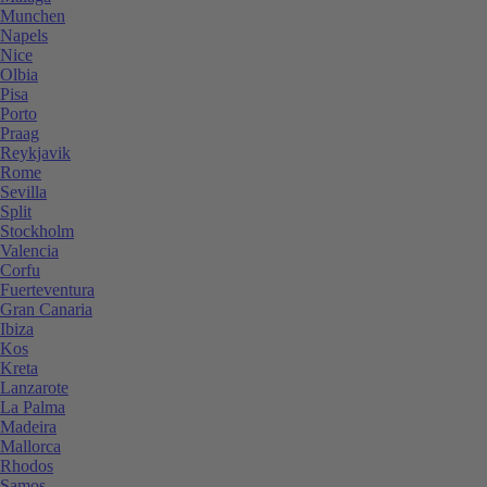
Munchen
Napels
Nice
Olbia
Pisa
Porto
Praag
Reykjavik
Rome
Sevilla
Split
Stockholm
Valencia
Corfu
Fuerteventura
Gran Canaria
Ibiza
Kos
Kreta
Lanzarote
La Palma
Madeira
Mallorca
Rhodos
Samos