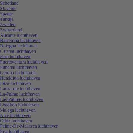
Schotland
Slovenie
Spanje
Turkije
Zweden
Zwitserland
Alicante luchthaven
Barcelona luchthaven
Bologna luchthaven
Catania luchthaven
Faro luchthaven
Fuerteventura luchthaven
Funchal luchthaven
Gerona luchthaven
Heraklion luchthaven
Ibiza luchthaven
Lanzarote luchthaven
La-Palma luchthaven
Las-Palmas luchthaven
Lissabon luchthaven
Malaga luchthaven
Nice luchthaven
Olbia luchthaven
Palma-De-Mallorca luchthaven
Pisa luchthaven