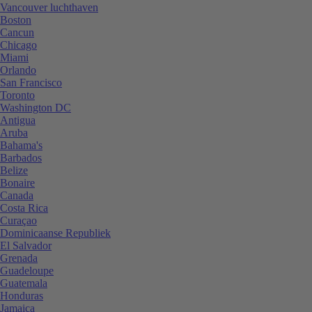
Vancouver luchthaven
Boston
Cancun
Chicago
Miami
Orlando
San Francisco
Toronto
Washington DC
Antigua
Aruba
Bahama's
Barbados
Belize
Bonaire
Canada
Costa Rica
Curaçao
Dominicaanse Republiek
El Salvador
Grenada
Guadeloupe
Guatemala
Honduras
Jamaica