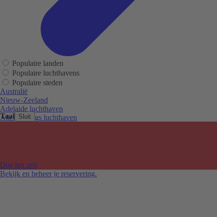
Populaire landen
Populaire luchthavens
Populaire steden
Australië
Nieuw-Zeeland
Adelaide luchthaven
Taal
Sluit
Alice Springs luchthaven
Auckland luchthaven
Cairns luchthaven
Christchurch luchthaven
Hobart luchthaven
Melbourne Tullamarine luchthaven
Doe het zelf
Perth luchthaven
Bekijk en beheer je reservering.
Sydney luchthaven
Auckland
Christchurch
Melbourne
Newcastle