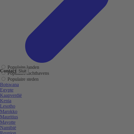
Populaire landen
Contact
Sluit
Populaire luchthavens
Populaire steden
Botswana
Egypte
Kaapverdië
Kenia
Lesotho
Marokko
Mauritius
Mayotte
Namibië
Reunion