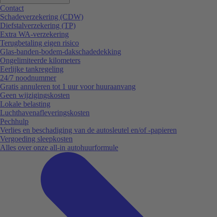
Contact
Schadeverzekering (CDW)
Diefstalverzekering (TP)
Extra WA-verzekering
Terugbetaling eigen risico
Glas-banden-bodem-dakschadedekking
Ongelimiteerde kilometers
Eerlijke tankregeling
24/7 noodnummer
Gratis annuleren tot 1 uur voor huuraanvang
Geen wijzigingskosten
Lokale belasting
Luchthavenafleveringskosten
Pechhulp
Verlies en beschadiging van de autosleutel en/of -papieren
Vergoeding sleepkosten
Alles over onze all-in autohuurformule