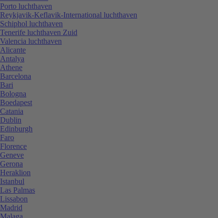
Porto luchthaven
Reykjavik-Keflavik-International luchthaven
Schiphol luchthaven
Tenerife luchthaven Zuid
Valencia luchthaven
Alicante
Antalya
Athene
Barcelona
Bari
Bologna
Boedapest
Catania
Dublin
Edinburgh
Faro
Florence
Geneve
Gerona
Heraklion
Istanbul
Las Palmas
Lissabon
Madrid
Malaga