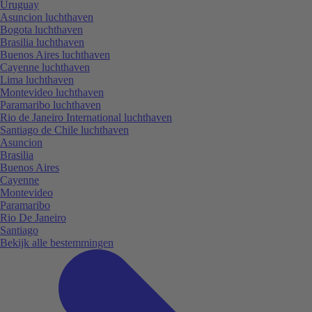
Uruguay
Asuncion luchthaven
Bogota luchthaven
Brasilia luchthaven
Buenos Aires luchthaven
Cayenne luchthaven
Lima luchthaven
Montevideo luchthaven
Paramaribo luchthaven
Rio de Janeiro International luchthaven
Santiago de Chile luchthaven
Asuncion
Brasilia
Buenos Aires
Cayenne
Montevideo
Paramaribo
Rio De Janeiro
Santiago
Bekijk alle bestemmingen