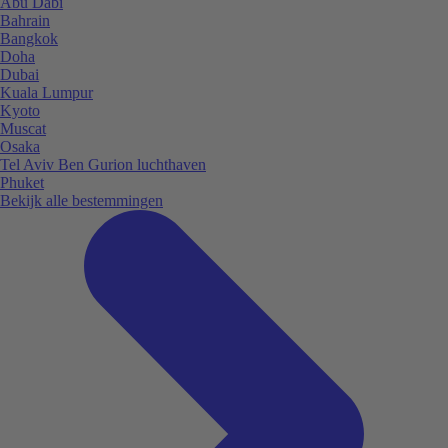
Abu Dabi
Bahrain
Bangkok
Doha
Dubai
Kuala Lumpur
Kyoto
Muscat
Osaka
Tel Aviv Ben Gurion luchthaven
Phuket
Bekijk alle bestemmingen