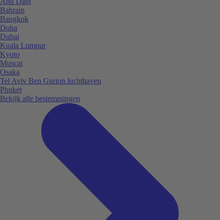
Abu Dabi
Bahrain
Bangkok
Doha
Dubai
Kuala Lumpur
Kyoto
Muscat
Osaka
Tel Aviv Ben Gurion luchthaven
Phuket
Bekijk alle bestemmingen