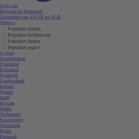
Over ons
Beloond en bekroond
Zekerheid van ANVR en SGR
Nieuws
Populaire landen
Populaire luchthavens
Populaire steden
Populaire regio's
Cyprus
Denemarken
Duitsland
Engeland
Frankrijk
Griekenland
Ierland
Ijsland
Italië
Kroatie
Malta
Nederland
Noorwegen
Oostenrijk
Polen
Portugal