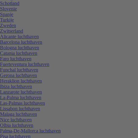
Schotland
Slovenie
Spanje
Turkije
Zweden
Zwitserland
Alicante luchthaven
Barcelona luchthaven
Bologna luchthaven
Catania luchthaven
Faro luchthaven
Fuerteventura luchthaven
Funchal luchthaven
Gerona luchthaven
Heraklion luchthaven
Ibiza luchthaven
Lanzarote luchthaven
La-Palma luchthaven
Las-Palmas luchthaven
Lissabon luchthaven
Malaga luchthaven
Nice luchthaven
Olbia luchthaven
Palma-De-Mallorca luchthaven
Pisa luchthaven