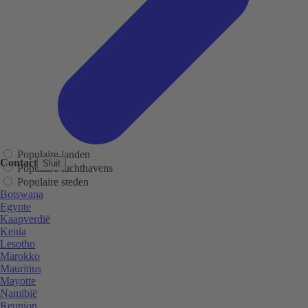
Populaire landen
Contact
Sluit
Populaire luchthavens
Populaire steden
Botswana
Egypte
Kaapverdië
Kenia
Lesotho
Marokko
Mauritius
Mayotte
Namibië
Reunion