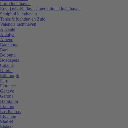
Porto luchthaven
Reykjavik-Keflavik-International luchthaven
Schiphol luchthaven
Tenerife luchthaven Zuid
Valencia luchthaven
Alicante
Antalya
Athene
Barcelona
Bari
Bologna
Boedapest
Catania
Dublin
Edinburgh
Faro
Florence
Geneve
Gerona
Heraklion
Istanbul
Las Palmas
Lissabon
Madrid
Malaga