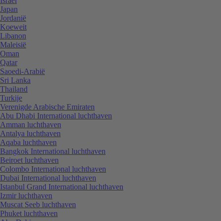
Israël
Japan
Jordanië
Koeweit
Libanon
Maleisië
Oman
Qatar
Saoedi-Arabië
Sri Lanka
Thailand
Turkije
Verenigde Arabische Emiraten
Abu Dhabi International luchthaven
Amman luchthaven
Antalya luchthaven
Aqaba luchthaven
Bangkok International luchthaven
Beiroet luchthaven
Colombo International luchthaven
Dubai International luchthaven
Istanbul Grand International luchthaven
Izmir luchthaven
Muscat Seeb luchthaven
Phuket luchthaven