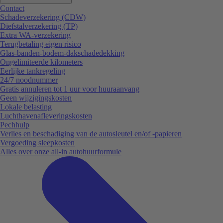
Contact
Schadeverzekering (CDW)
Diefstalverzekering (TP)
Extra WA-verzekering
Terugbetaling eigen risico
Glas-banden-bodem-dakschadedekking
Ongelimiteerde kilometers
Eerlijke tankregeling
24/7 noodnummer
Gratis annuleren tot 1 uur voor huuraanvang
Geen wijzigingskosten
Lokale belasting
Luchthavenafleveringskosten
Pechhulp
Verlies en beschadiging van de autosleutel en/of -papieren
Vergoeding sleepkosten
Alles over onze all-in autohuurformule