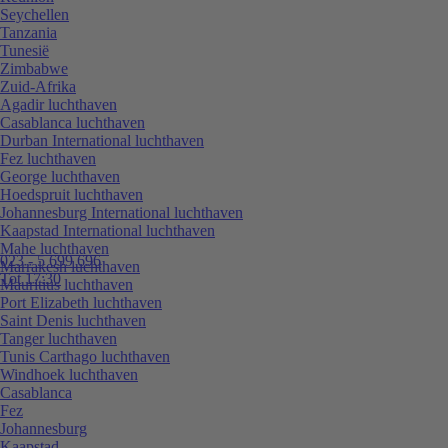
Seychellen
Tanzania
Tunesië
Zimbabwe
Zuid-Afrika
Agadir luchthaven
Casablanca luchthaven
Durban International luchthaven
Fez luchthaven
George luchthaven
Hoedspruit luchthaven
Johannesburg International luchthaven
Kaapstad International luchthaven
Mahe luchthaven
023 - 5 699 696
Marrakesh luchthaven
Tot 17:30
Mauritius luchthaven
Port Elizabeth luchthaven
Saint Denis luchthaven
Tanger luchthaven
Tunis Carthago luchthaven
Windhoek luchthaven
Casablanca
Fez
Johannesburg
Kaapstad