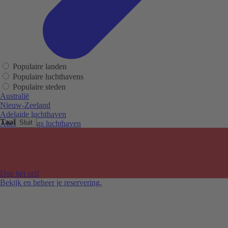
Populaire landen
Populaire luchthavens
Populaire steden
Australië
Nieuw-Zeeland
Adelaide luchthaven
Taal
Sluit
Alice Springs luchthaven
Auckland luchthaven
Cairns luchthaven
Christchurch luchthaven
Hobart luchthaven
Melbourne Tullamarine luchthaven
Doe het zelf
Perth luchthaven
Bekijk en beheer je reservering.
Sydney luchthaven
Auckland
Christchurch
Melbourne
Newcastle