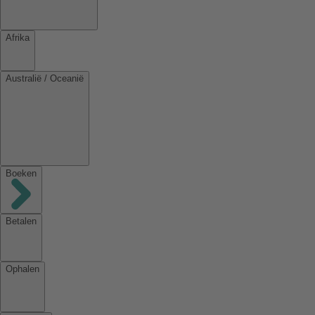
Afrika
Australië / Oceanië
Boeken
Betalen
Ophalen