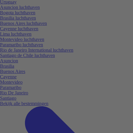
Uruguay
Asuncion luchthaven
Bogota luchthaven
Brasilia luchthaven
Buenos Aires luchthaven
Cayenne luchthaven
Lima luchthaven
Montevideo luchthaven
Paramaribo luchthaven
Rio de Janeiro International luchthaven
Santiago de Chile luchthaven
Asuncion
Brasilia
Buenos Aires
Cayenne
Montevideo
Paramaribo
Rio De Janeiro
Santiago
Bekijk alle bestemmingen