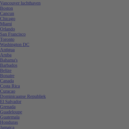
Vancouver luchthaven
Boston
Cancun
Chicago
Miami
Orlando
San Francisco
Toronto
Washington DC
Antigua
Aruba
Bahama's
Barbados
Belize
Bonaire
Canada
Costa Rica
Curaçao
Dominicaanse Republiek
El Salvador
Grenada
Guadeloupe
Guatemala
Honduras
Jamaica