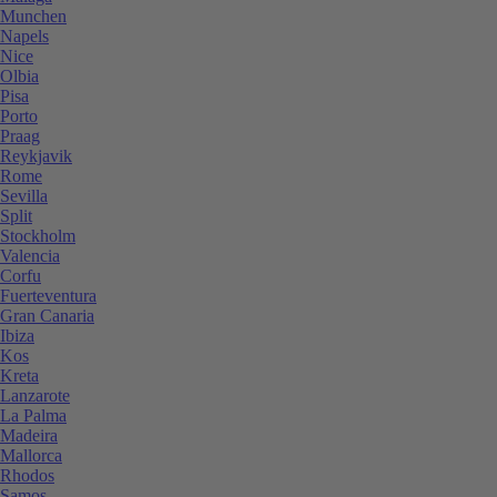
Munchen
Napels
Nice
Olbia
Pisa
Porto
Praag
Reykjavik
Rome
Sevilla
Split
Stockholm
Valencia
Corfu
Fuerteventura
Gran Canaria
Ibiza
Kos
Kreta
Lanzarote
La Palma
Madeira
Mallorca
Rhodos
Samos