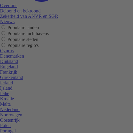
Over ons
Beloond en bekroond
Zekerheid van ANVR en SGR
Nieuws
Populaire landen
Populaire luchthavens
Populaire steden
Populaire regio's
Cyprus
Denemarken
Duitsland
Engeland
Frankrijk
Griekenland
Ierland
Ijsland
Italië
Kroatie
Malta
Nederland
Noorwegen
Oostenrijk
Polen
Portugal