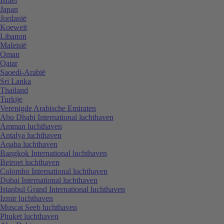
Israël
Japan
Jordanië
Koeweit
Libanon
Maleisië
Oman
Qatar
Saoedi-Arabië
Sri Lanka
Thailand
Turkije
Verenigde Arabische Emiraten
Abu Dhabi International luchthaven
Amman luchthaven
Antalya luchthaven
Aqaba luchthaven
Bangkok International luchthaven
Beiroet luchthaven
Colombo International luchthaven
Dubai International luchthaven
Istanbul Grand International luchthaven
Izmir luchthaven
Muscat Seeb luchthaven
Phuket luchthaven