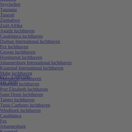
Seychellen
Tanzania
Tunesië
Zimbabwe
Zuid-Afrika
Agadir luchthaven
Casablanca luchthaven
Durban International luchthaven
Fez luchthaven
George luchthaven
Hoedspruit luchthaven
Johannesburg International luchthaven
Kaapstad International luchthaven
Mahe luchthaven
023 - 5 699 696
Marrakesh luchthaven
Tot 20:00
Mauritius luchthaven
Port Elizabeth luchthaven
Saint Denis luchthaven
Tanger luchthaven
Tunis Carthago luchthaven
Windhoek luchthaven
Casablanca
Fez
Johannesburg
Kaapstad