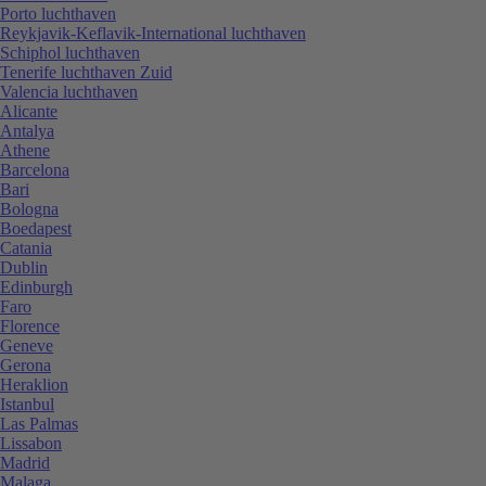
Porto luchthaven
Reykjavik-Keflavik-International luchthaven
Schiphol luchthaven
Tenerife luchthaven Zuid
Valencia luchthaven
Alicante
Antalya
Athene
Barcelona
Bari
Bologna
Boedapest
Catania
Dublin
Edinburgh
Faro
Florence
Geneve
Gerona
Heraklion
Istanbul
Las Palmas
Lissabon
Madrid
Malaga