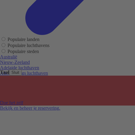
Populaire landen
Populaire luchthavens
Populaire steden
Australië
Nieuw-Zeeland
Adelaide luchthaven
Taal
Sluit
Alice Springs luchthaven
Auckland luchthaven
Cairns luchthaven
Christchurch luchthaven
Hobart luchthaven
Melbourne Tullamarine luchthaven
Doe het zelf
Perth luchthaven
Bekijk en beheer je reservering.
Sydney luchthaven
Auckland
Christchurch
Melbourne
Newcastle