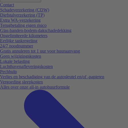
Contact
Schadeverzekering (CDW)
Diefstalverzekering (TP)
Extra WA-verzekering
Terugbetaling eigen risico
Glas-banden-bodem-dakschadedekking
Ongelimiteerde kilometers
Eerlijke tankregeling
24/7 noodnummer
Gratis annuleren tot 1 uur voor huuraanvang
Geen wijzigingskosten
Lokale belasting
Luchthavenafleveringskosten
Pechhulp
Verlies en beschadiging van de autosleutel en/of -papieren
Vergoeding sleepkosten
Alles over onze all-in autohuurformule