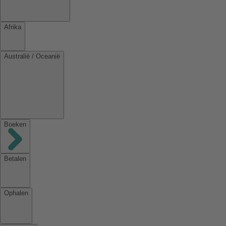
Afrika
Australië / Oceanië
Boeken
Betalen
Ophalen