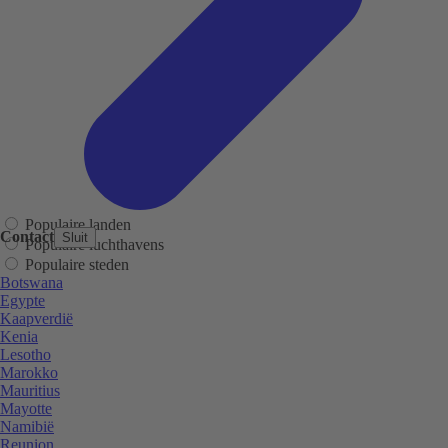
Populaire landen
Contact
Sluit
Populaire luchthavens
Populaire steden
Botswana
Egypte
Kaapverdië
Kenia
Lesotho
Marokko
Mauritius
Mayotte
Namibië
Reunion