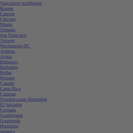
Vancouver luchthaven
Boston
Cancun
Chicago
Miami
Orlando
San Francisco
Toronto
Washington DC
Antigua
Aruba
Bahama's
Barbados
Belize
Bonaire
Canada
Costa Rica
Curaçao
Dominicaanse Republiek
El Salvador
Grenada
Guadeloupe
Guatemala
Honduras
Jamaica