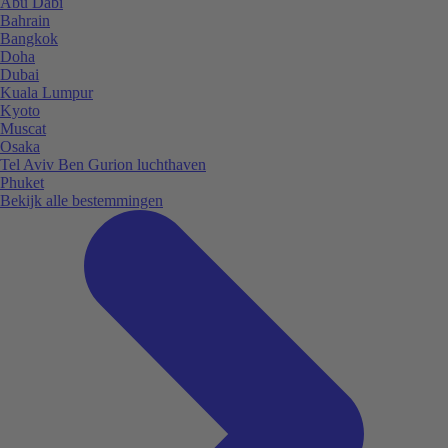
Abu Dabi
Bahrain
Bangkok
Doha
Dubai
Kuala Lumpur
Kyoto
Muscat
Osaka
Tel Aviv Ben Gurion luchthaven
Phuket
Bekijk alle bestemmingen