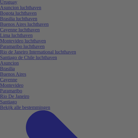
Uruguay
Asuncion luchthaven
Bogota luchthaven
Brasilia luchthaven
Buenos Aires luchthaven
Cayenne luchthaven
Lima luchthaven
Montevideo luchthaven
Paramaribo luchthaven
Rio de Janeiro International luchthaven
Santiago de Chile luchthaven
Asuncion
Brasilia
Buenos Aires
Cayenne
Montevideo
Paramaribo
Rio De Janeiro
Santiago
Bekijk alle bestemmingen