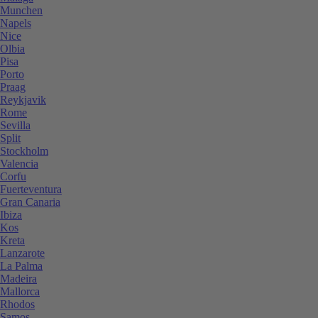
Munchen
Napels
Nice
Olbia
Pisa
Porto
Praag
Reykjavik
Rome
Sevilla
Split
Stockholm
Valencia
Corfu
Fuerteventura
Gran Canaria
Ibiza
Kos
Kreta
Lanzarote
La Palma
Madeira
Mallorca
Rhodos
Samos