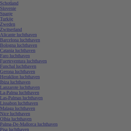
Schotland
Slovenie
Spanje
Turkije
Zweden
Zwitserland
Alicante luchthaven
Barcelona luchthaven
Bologna luchthaven
Catania luchthaven
Faro luchthaven
Fuerteventura luchthaven
Funchal luchthaven
Gerona luchthaven
Heraklion luchthaven
Ibiza luchthaven
Lanzarote luchthaven
La-Palma luchthaven
Las-Palmas luchthaven
Lissabon luchthaven
Malaga luchthaven
Nice luchthaven
Olbia luchthaven
Palma-De-Mallorca luchthaven
Pisa luchthaven