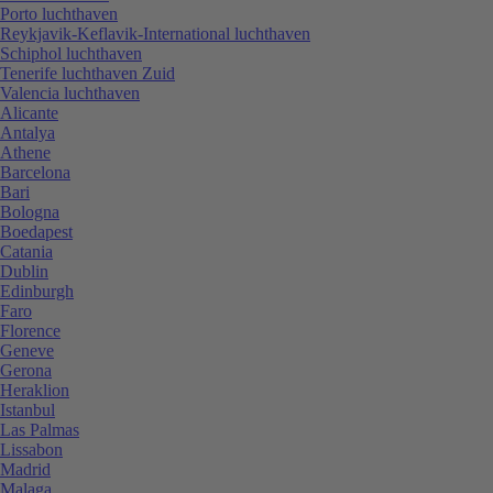
Porto luchthaven
Reykjavik-Keflavik-International luchthaven
Schiphol luchthaven
Tenerife luchthaven Zuid
Valencia luchthaven
Alicante
Antalya
Athene
Barcelona
Bari
Bologna
Boedapest
Catania
Dublin
Edinburgh
Faro
Florence
Geneve
Gerona
Heraklion
Istanbul
Las Palmas
Lissabon
Madrid
Malaga