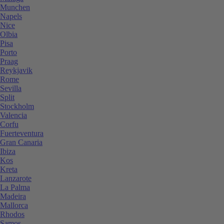
Munchen
Napels
Nice
Olbia
Pisa
Porto
Praag
Reykjavik
Rome
Sevilla
Split
Stockholm
Valencia
Corfu
Fuerteventura
Gran Canaria
Ibiza
Kos
Kreta
Lanzarote
La Palma
Madeira
Mallorca
Rhodos
Samos