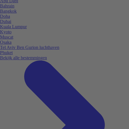
Abu Dabi
Bahrain
Bangkok
Doha
Dubai
Kuala Lumpur
Kyoto
Muscat
Osaka
Tel Aviv Ben Gurion luchthaven
Phuket
Bekijk alle bestemmingen