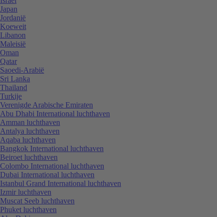
Israël
Japan
Jordanië
Koeweit
Libanon
Maleisië
Oman
Qatar
Saoedi-Arabië
Sri Lanka
Thailand
Turkije
Verenigde Arabische Emiraten
Abu Dhabi International luchthaven
Amman luchthaven
Antalya luchthaven
Aqaba luchthaven
Bangkok International luchthaven
Beiroet luchthaven
Colombo International luchthaven
Dubai International luchthaven
Istanbul Grand International luchthaven
Izmir luchthaven
Muscat Seeb luchthaven
Phuket luchthaven