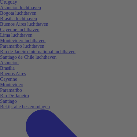
Uruguay
Asuncion luchthaven
Bogota luchthaven
Brasilia luchthaven
Buenos Aires luchthaven
Cayenne luchthaven
Lima luchthaven
Montevideo luchthaven
Paramaribo luchthaven
Rio de Janeiro International luchthaven
Santiago de Chile luchthaven
Asuncion
Brasilia
Buenos Aires
Cayenne
Montevideo
Paramaribo
Rio De Janeiro
Santiago
Bekijk alle bestemmingen