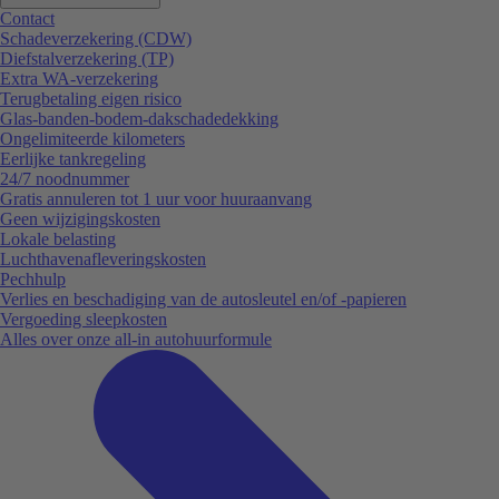
Contact
Schadeverzekering (CDW)
Diefstalverzekering (TP)
Extra WA-verzekering
Terugbetaling eigen risico
Glas-banden-bodem-dakschadedekking
Ongelimiteerde kilometers
Eerlijke tankregeling
24/7 noodnummer
Gratis annuleren tot 1 uur voor huuraanvang
Geen wijzigingskosten
Lokale belasting
Luchthavenafleveringskosten
Pechhulp
Verlies en beschadiging van de autosleutel en/of -papieren
Vergoeding sleepkosten
Alles over onze all-in autohuurformule