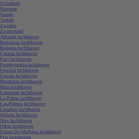
Schotland
Slovenie
Spanje
Turkije
Zweden
Zwitserland
Alicante luchthaven
Barcelona luchthaven
Bologna luchthaven
Catania luchthaven
Faro luchthaven
Fuerteventura luchthaven
Funchal luchthaven
Gerona luchthaven
Heraklion luchthaven
Ibiza luchthaven
Lanzarote luchthaven
La-Palma luchthaven
Las-Palmas luchthaven
Lissabon luchthaven
Malaga luchthaven
Nice luchthaven
Olbia luchthaven
Palma-De-Mallorca luchthaven
Pisa luchthaven