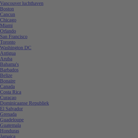
Vancouver luchthaven
Boston
Cancun
Chicago
Miami
Orlando
San Francisco
Toronto
Washington DC
Antigua
Aruba
Bahama's
Barbados
Belize
Bonaire
Canada
Costa Rica
Curaçao
Dominicaanse Republiek
El Salvador
Grenada
Guadeloupe
Guatemala
Honduras
Jamaica