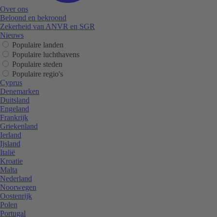
Over ons
Beloond en bekroond
Zekerheid van ANVR en SGR
Nieuws
Populaire landen
Populaire luchthavens
Populaire steden
Populaire regio's
Cyprus
Denemarken
Duitsland
Engeland
Frankrijk
Griekenland
Ierland
Ijsland
Italië
Kroatie
Malta
Nederland
Noorwegen
Oostenrijk
Polen
Portugal