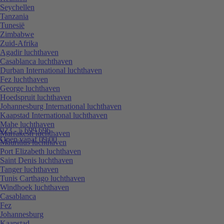
Seychellen
Tanzania
Tunesië
Zimbabwe
Zuid-Afrika
Agadir luchthaven
Casablanca luchthaven
Durban International luchthaven
Fez luchthaven
George luchthaven
Hoedspruit luchthaven
Johannesburg International luchthaven
Kaapstad International luchthaven
Mahe luchthaven
023 - 5 699 696
Marrakesh luchthaven
Open vanaf 09:00
Mauritius luchthaven
Port Elizabeth luchthaven
Saint Denis luchthaven
Tanger luchthaven
Tunis Carthago luchthaven
Windhoek luchthaven
Casablanca
Fez
Johannesburg
Kaapstad