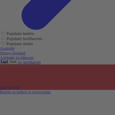
Populaire landen
Populaire luchthavens
Populaire steden
Australië
Nieuw-Zeeland
Adelaide luchthaven
Taal
Sluit
Alice Springs luchthaven
Auckland luchthaven
Cairns luchthaven
Christchurch luchthaven
Hobart luchthaven
Melbourne Tullamarine luchthaven
Doe het zelf
Perth luchthaven
Bekijk en beheer je reservering.
Sydney luchthaven
Auckland
Christchurch
Melbourne
Newcastle