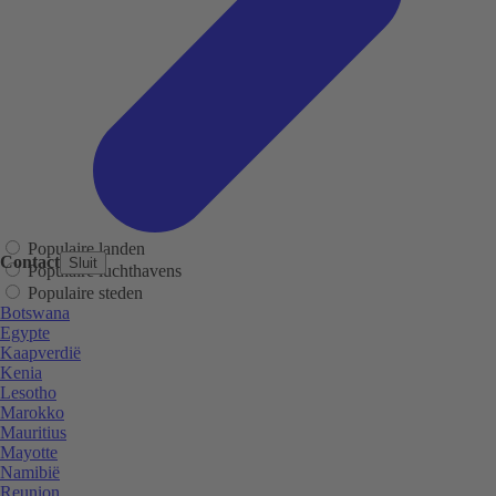
Populaire landen
Contact
Sluit
Populaire luchthavens
Populaire steden
Botswana
Egypte
Kaapverdië
Kenia
Lesotho
Marokko
Mauritius
Mayotte
Namibië
Reunion