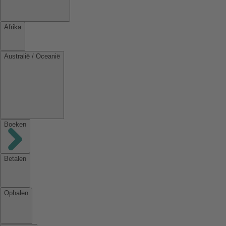
Afrika
Australië / Oceanië
Boeken
Betalen
Ophalen