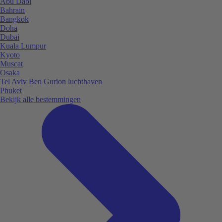
Abu Dabi
Bahrain
Bangkok
Doha
Dubai
Kuala Lumpur
Kyoto
Muscat
Osaka
Tel Aviv Ben Gurion luchthaven
Phuket
Bekijk alle bestemmingen