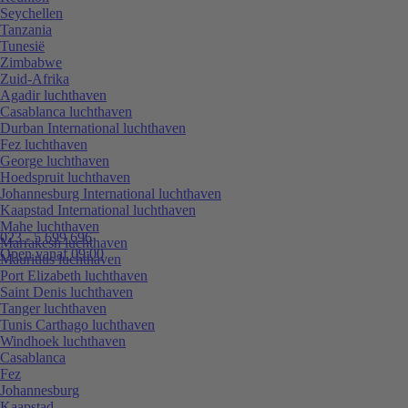
Seychellen
Tanzania
Tunesië
Zimbabwe
Zuid-Afrika
Agadir luchthaven
Casablanca luchthaven
Durban International luchthaven
Fez luchthaven
George luchthaven
Hoedspruit luchthaven
Johannesburg International luchthaven
Kaapstad International luchthaven
Mahe luchthaven
023 - 5 699 696
Marrakesh luchthaven
Open vanaf 09:00
Mauritius luchthaven
Port Elizabeth luchthaven
Saint Denis luchthaven
Tanger luchthaven
Tunis Carthago luchthaven
Windhoek luchthaven
Casablanca
Fez
Johannesburg
Kaapstad