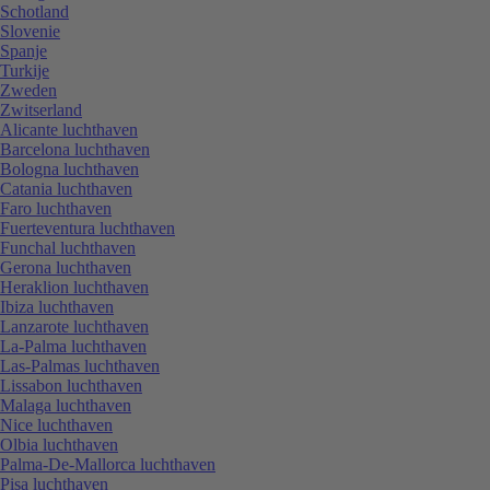
Schotland
Slovenie
Spanje
Turkije
Zweden
Zwitserland
Alicante luchthaven
Barcelona luchthaven
Bologna luchthaven
Catania luchthaven
Faro luchthaven
Fuerteventura luchthaven
Funchal luchthaven
Gerona luchthaven
Heraklion luchthaven
Ibiza luchthaven
Lanzarote luchthaven
La-Palma luchthaven
Las-Palmas luchthaven
Lissabon luchthaven
Malaga luchthaven
Nice luchthaven
Olbia luchthaven
Palma-De-Mallorca luchthaven
Pisa luchthaven