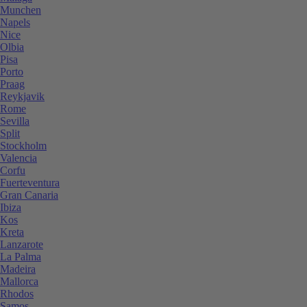
Munchen
Napels
Nice
Olbia
Pisa
Porto
Praag
Reykjavik
Rome
Sevilla
Split
Stockholm
Valencia
Corfu
Fuerteventura
Gran Canaria
Ibiza
Kos
Kreta
Lanzarote
La Palma
Madeira
Mallorca
Rhodos
Samos