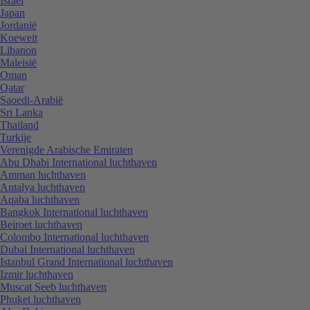
Israël
Japan
Jordanië
Koeweit
Libanon
Maleisië
Oman
Qatar
Saoedi-Arabië
Sri Lanka
Thailand
Turkije
Verenigde Arabische Emiraten
Abu Dhabi International luchthaven
Amman luchthaven
Antalya luchthaven
Aqaba luchthaven
Bangkok International luchthaven
Beiroet luchthaven
Colombo International luchthaven
Dubai International luchthaven
Istanbul Grand International luchthaven
Izmir luchthaven
Muscat Seeb luchthaven
Phuket luchthaven