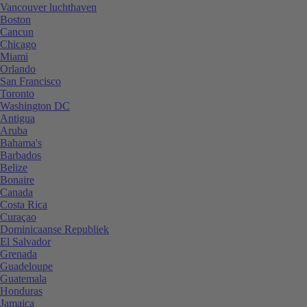
Vancouver luchthaven
Boston
Cancun
Chicago
Miami
Orlando
San Francisco
Toronto
Washington DC
Antigua
Aruba
Bahama's
Barbados
Belize
Bonaire
Canada
Costa Rica
Curaçao
Dominicaanse Republiek
El Salvador
Grenada
Guadeloupe
Guatemala
Honduras
Jamaica