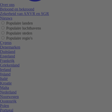
Over ons
Beloond en bekroond
Zekerheid van ANVR en SGR
Nieuws
Populaire landen
Populaire luchthavens
Populaire steden
Populaire regio's
Cyprus
Denemarken
Duitsland
Engeland
Frankrijk
Griekenland
Ierland
Ijsland
Italië
Kroatie
Malta
Nederland
Noorwegen
Oostenrijk
Polen
Portugal