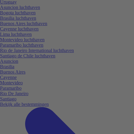
Uruguay
Asuncion luchthaven
Bogota luchthaven
Brasilia luchthaven
Buenos Aires luchthaven
Cayenne luchthaven
Lima luchthaven
Montevideo luchthaven
Paramaribo luchthaven
Rio de Janeiro International luchthaven
Santiago de Chile luchthaven
Asuncion
Brasilia
Buenos Aires
Cayenne
Montevideo
Paramaribo
Rio De Janeiro
Santiago
Bekijk alle bestemmingen