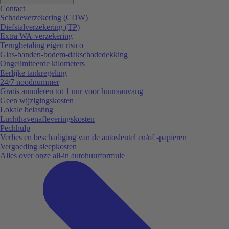
Contact
Schadeverzekering (CDW)
Diefstalverzekering (TP)
Extra WA-verzekering
Terugbetaling eigen risico
Glas-banden-bodem-dakschadedekking
Ongelimiteerde kilometers
Eerlijke tankregeling
24/7 noodnummer
Gratis annuleren tot 1 uur voor huuraanvang
Geen wijzigingskosten
Lokale belasting
Luchthavenafleveringskosten
Pechhulp
Verlies en beschadiging van de autosleutel en/of -papieren
Vergoeding sleepkosten
Alles over onze all-in autohuurformule