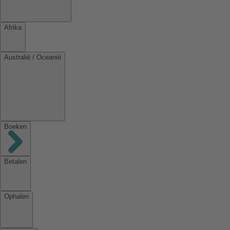
Afrika
Australië / Oceanië
Boeken
Betalen
Ophalen