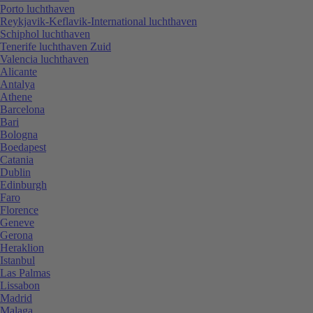
Porto luchthaven
Reykjavik-Keflavik-International luchthaven
Schiphol luchthaven
Tenerife luchthaven Zuid
Valencia luchthaven
Alicante
Antalya
Athene
Barcelona
Bari
Bologna
Boedapest
Catania
Dublin
Edinburgh
Faro
Florence
Geneve
Gerona
Heraklion
Istanbul
Las Palmas
Lissabon
Madrid
Malaga