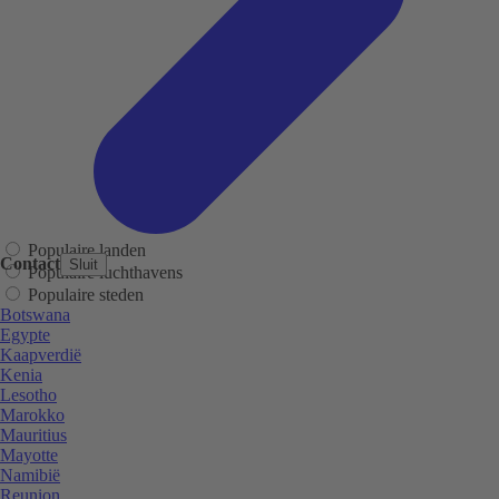
Populaire landen
Contact
Sluit
Populaire luchthavens
Populaire steden
Botswana
Egypte
Kaapverdië
Kenia
Lesotho
Marokko
Mauritius
Mayotte
Namibië
Reunion