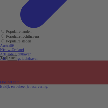
Populaire landen
Populaire luchthavens
Populaire steden
Australië
Nieuw-Zeeland
Adelaide luchthaven
Taal
Sluit
Alice Springs luchthaven
Auckland luchthaven
Cairns luchthaven
Christchurch luchthaven
Hobart luchthaven
Melbourne Tullamarine luchthaven
Doe het zelf
Perth luchthaven
Bekijk en beheer je reservering.
Sydney luchthaven
Auckland
Christchurch
Melbourne
Newcastle