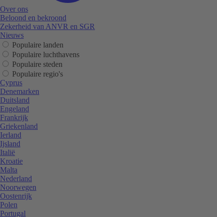
Over ons
Beloond en bekroond
Zekerheid van ANVR en SGR
Nieuws
Populaire landen
Populaire luchthavens
Populaire steden
Populaire regio's
Cyprus
Denemarken
Duitsland
Engeland
Frankrijk
Griekenland
Ierland
Ijsland
Italië
Kroatie
Malta
Nederland
Noorwegen
Oostenrijk
Polen
Portugal