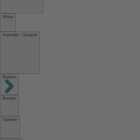
Afrika
Australië / Oceanië
Boeken
Betalen
Ophalen