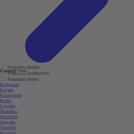
Populaire landen
Contact
Sluit
Populaire luchthavens
Populaire steden
Botswana
Egypte
Kaapverdië
Kenia
Lesotho
Marokko
Mauritius
Mayotte
Namibië
Reunion