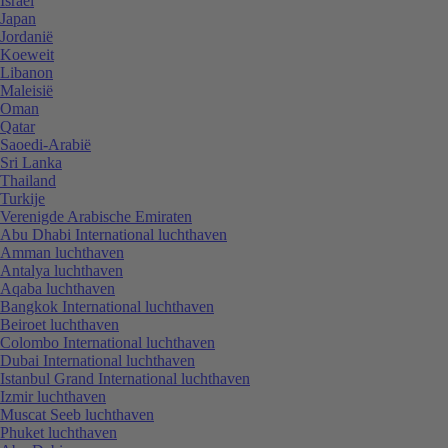
Israël
Japan
Jordanië
Koeweit
Libanon
Maleisië
Oman
Qatar
Saoedi-Arabië
Sri Lanka
Thailand
Turkije
Verenigde Arabische Emiraten
Abu Dhabi International luchthaven
Amman luchthaven
Antalya luchthaven
Aqaba luchthaven
Bangkok International luchthaven
Beiroet luchthaven
Colombo International luchthaven
Dubai International luchthaven
Istanbul Grand International luchthaven
Izmir luchthaven
Muscat Seeb luchthaven
Phuket luchthaven