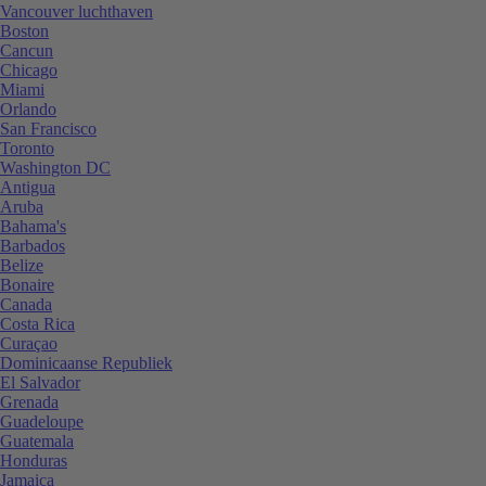
Vancouver luchthaven
Boston
Cancun
Chicago
Miami
Orlando
San Francisco
Toronto
Washington DC
Antigua
Aruba
Bahama's
Barbados
Belize
Bonaire
Canada
Costa Rica
Curaçao
Dominicaanse Republiek
El Salvador
Grenada
Guadeloupe
Guatemala
Honduras
Jamaica