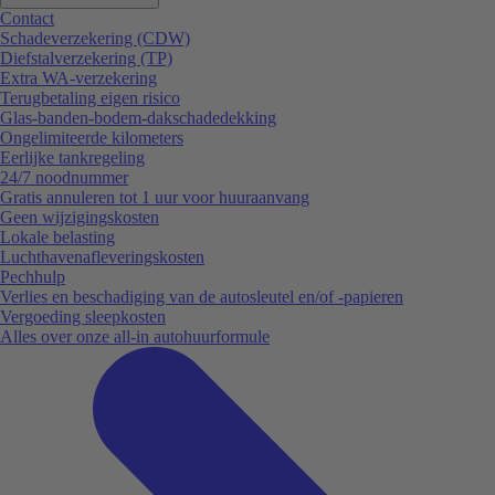
Contact
Schadeverzekering (CDW)
Diefstalverzekering (TP)
Extra WA-verzekering
Terugbetaling eigen risico
Glas-banden-bodem-dakschadedekking
Ongelimiteerde kilometers
Eerlijke tankregeling
24/7 noodnummer
Gratis annuleren tot 1 uur voor huuraanvang
Geen wijzigingskosten
Lokale belasting
Luchthavenafleveringskosten
Pechhulp
Verlies en beschadiging van de autosleutel en/of -papieren
Vergoeding sleepkosten
Alles over onze all-in autohuurformule