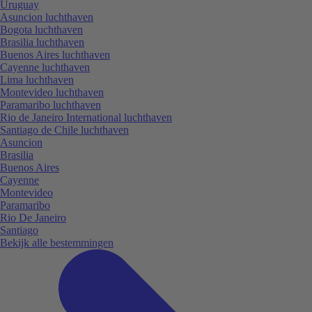
Uruguay
Asuncion luchthaven
Bogota luchthaven
Brasilia luchthaven
Buenos Aires luchthaven
Cayenne luchthaven
Lima luchthaven
Montevideo luchthaven
Paramaribo luchthaven
Rio de Janeiro International luchthaven
Santiago de Chile luchthaven
Asuncion
Brasilia
Buenos Aires
Cayenne
Montevideo
Paramaribo
Rio De Janeiro
Santiago
Bekijk alle bestemmingen