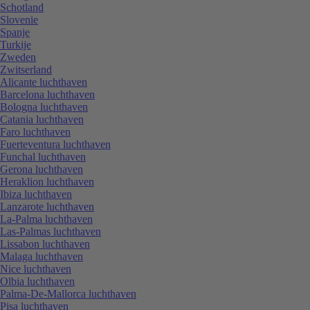
Schotland
Slovenie
Spanje
Turkije
Zweden
Zwitserland
Alicante luchthaven
Barcelona luchthaven
Bologna luchthaven
Catania luchthaven
Faro luchthaven
Fuerteventura luchthaven
Funchal luchthaven
Gerona luchthaven
Heraklion luchthaven
Ibiza luchthaven
Lanzarote luchthaven
La-Palma luchthaven
Las-Palmas luchthaven
Lissabon luchthaven
Malaga luchthaven
Nice luchthaven
Olbia luchthaven
Palma-De-Mallorca luchthaven
Pisa luchthaven