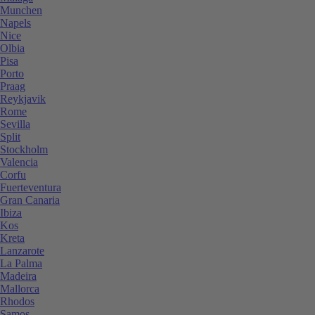
Munchen
Napels
Nice
Olbia
Pisa
Porto
Praag
Reykjavik
Rome
Sevilla
Split
Stockholm
Valencia
Corfu
Fuerteventura
Gran Canaria
Ibiza
Kos
Kreta
Lanzarote
La Palma
Madeira
Mallorca
Rhodos
Samos