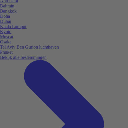
Abu Dabi
Bahrain
Bangkok
Doha
Dubai
Kuala Lumpur
Kyoto
Muscat
Osaka
Tel Aviv Ben Gurion luchthaven
Phuket
Bekijk alle bestemmingen