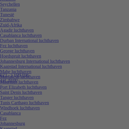
Seychellen
Tanzania
Tunesië
Zimbabwe
Zuid-Afrika
Agadir luchthaven
Casablanca luchthaven
Durban International luchthaven
Fez luchthaven
George luchthaven
Hoedspruit luchthaven
Johannesburg International luchthaven
Kaapstad International luchthaven
Mahe luchthaven
023 - 5 699 696
Marrakesh luchthaven
Tot 20:00
Mauritius luchthaven
Port Elizabeth luchthaven
Saint Denis luchthaven
Tanger luchthaven
Tunis Carthago luchthaven
Windhoek luchthaven
Casablanca
Fez
Johannesburg
Kaapstad