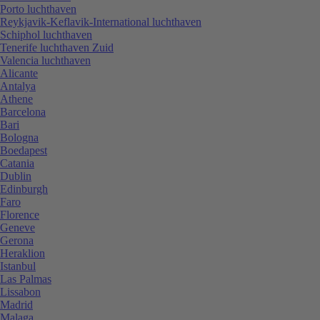
Porto luchthaven
Reykjavik-Keflavik-International luchthaven
Schiphol luchthaven
Tenerife luchthaven Zuid
Valencia luchthaven
Alicante
Antalya
Athene
Barcelona
Bari
Bologna
Boedapest
Catania
Dublin
Edinburgh
Faro
Florence
Geneve
Gerona
Heraklion
Istanbul
Las Palmas
Lissabon
Madrid
Malaga