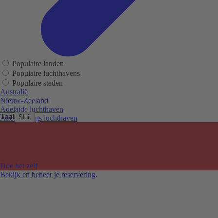
Populaire landen
Populaire luchthavens
Populaire steden
Australië
Nieuw-Zeeland
Adelaide luchthaven
Taal
Sluit
Alice Springs luchthaven
Auckland luchthaven
Cairns luchthaven
Christchurch luchthaven
Hobart luchthaven
Melbourne Tullamarine luchthaven
Doe het zelf
Perth luchthaven
Bekijk en beheer je reservering.
Sydney luchthaven
Auckland
Christchurch
Melbourne
Newcastle