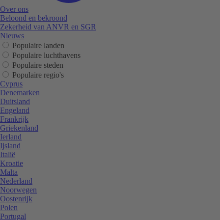
Over ons
Beloond en bekroond
Zekerheid van ANVR en SGR
Nieuws
Populaire landen
Populaire luchthavens
Populaire steden
Populaire regio's
Cyprus
Denemarken
Duitsland
Engeland
Frankrijk
Griekenland
Ierland
Ijsland
Italië
Kroatie
Malta
Nederland
Noorwegen
Oostenrijk
Polen
Portugal