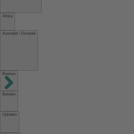
Afrika
Australië / Oceanië
Boeken
Betalen
Ophalen