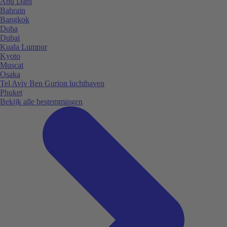
Abu Dabi
Bahrain
Bangkok
Doha
Dubai
Kuala Lumpur
Kyoto
Muscat
Osaka
Tel Aviv Ben Gurion luchthaven
Phuket
Bekijk alle bestemmingen