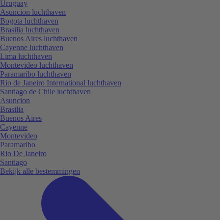
Uruguay
Asuncion luchthaven
Bogota luchthaven
Brasilia luchthaven
Buenos Aires luchthaven
Cayenne luchthaven
Lima luchthaven
Montevideo luchthaven
Paramaribo luchthaven
Rio de Janeiro International luchthaven
Santiago de Chile luchthaven
Asuncion
Brasilia
Buenos Aires
Cayenne
Montevideo
Paramaribo
Rio De Janeiro
Santiago
Bekijk alle bestemmingen