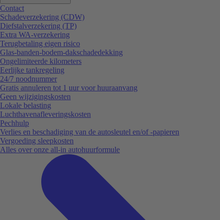
Contact
Schadeverzekering (CDW)
Diefstalverzekering (TP)
Extra WA-verzekering
Terugbetaling eigen risico
Glas-banden-bodem-dakschadedekking
Ongelimiteerde kilometers
Eerlijke tankregeling
24/7 noodnummer
Gratis annuleren tot 1 uur voor huuraanvang
Geen wijzigingskosten
Lokale belasting
Luchthavenafleveringskosten
Pechhulp
Verlies en beschadiging van de autosleutel en/of -papieren
Vergoeding sleepkosten
Alles over onze all-in autohuurformule