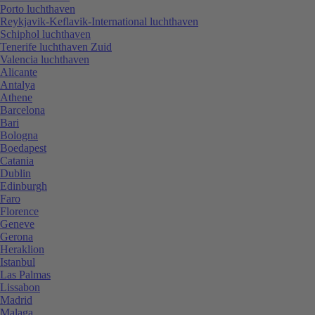
Porto luchthaven
Reykjavik-Keflavik-International luchthaven
Schiphol luchthaven
Tenerife luchthaven Zuid
Valencia luchthaven
Alicante
Antalya
Athene
Barcelona
Bari
Bologna
Boedapest
Catania
Dublin
Edinburgh
Faro
Florence
Geneve
Gerona
Heraklion
Istanbul
Las Palmas
Lissabon
Madrid
Malaga