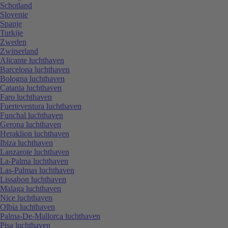
Schotland
Slovenie
Spanje
Turkije
Zweden
Zwitserland
Alicante luchthaven
Barcelona luchthaven
Bologna luchthaven
Catania luchthaven
Faro luchthaven
Fuerteventura luchthaven
Funchal luchthaven
Gerona luchthaven
Heraklion luchthaven
Ibiza luchthaven
Lanzarote luchthaven
La-Palma luchthaven
Las-Palmas luchthaven
Lissabon luchthaven
Malaga luchthaven
Nice luchthaven
Olbia luchthaven
Palma-De-Mallorca luchthaven
Pisa luchthaven