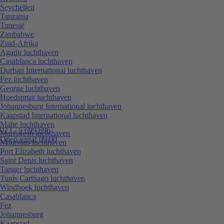
Seychellen
Tanzania
Tunesië
Zimbabwe
Zuid-Afrika
Agadir luchthaven
Casablanca luchthaven
Durban International luchthaven
Fez luchthaven
George luchthaven
Hoedspruit luchthaven
Johannesburg International luchthaven
Kaapstad International luchthaven
Mahe luchthaven
023 - 5 699 696
Marrakesh luchthaven
Open vanaf 09:00
Mauritius luchthaven
Port Elizabeth luchthaven
Saint Denis luchthaven
Tanger luchthaven
Tunis Carthago luchthaven
Windhoek luchthaven
Casablanca
Fez
Johannesburg
Kaapstad