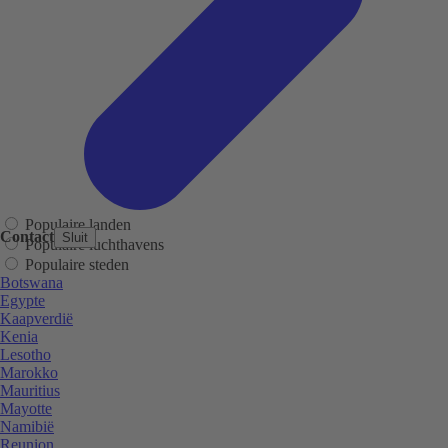
Populaire landen
Contact
Sluit
Populaire luchthavens
Populaire steden
Botswana
Egypte
Kaapverdië
Kenia
Lesotho
Marokko
Mauritius
Mayotte
Namibië
Reunion