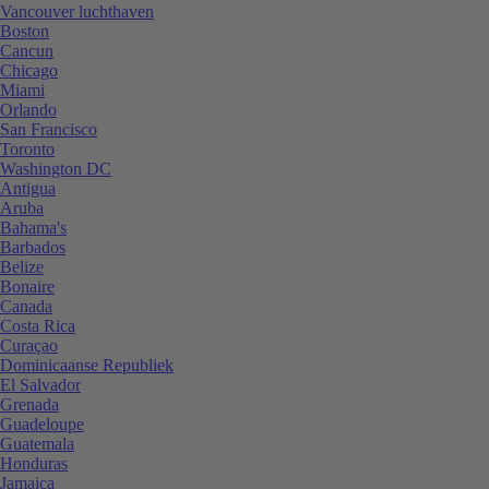
Vancouver luchthaven
Boston
Cancun
Chicago
Miami
Orlando
San Francisco
Toronto
Washington DC
Antigua
Aruba
Bahama's
Barbados
Belize
Bonaire
Canada
Costa Rica
Curaçao
Dominicaanse Republiek
El Salvador
Grenada
Guadeloupe
Guatemala
Honduras
Jamaica