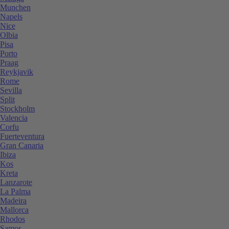
Munchen
Napels
Nice
Olbia
Pisa
Porto
Praag
Reykjavik
Rome
Sevilla
Split
Stockholm
Valencia
Corfu
Fuerteventura
Gran Canaria
Ibiza
Kos
Kreta
Lanzarote
La Palma
Madeira
Mallorca
Rhodos
Samos