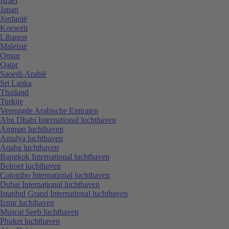
Israël
Japan
Jordanië
Koeweit
Libanon
Maleisië
Oman
Qatar
Saoedi-Arabië
Sri Lanka
Thailand
Turkije
Verenigde Arabische Emiraten
Abu Dhabi International luchthaven
Amman luchthaven
Antalya luchthaven
Aqaba luchthaven
Bangkok International luchthaven
Beiroet luchthaven
Colombo International luchthaven
Dubai International luchthaven
Istanbul Grand International luchthaven
Izmir luchthaven
Muscat Seeb luchthaven
Phuket luchthaven