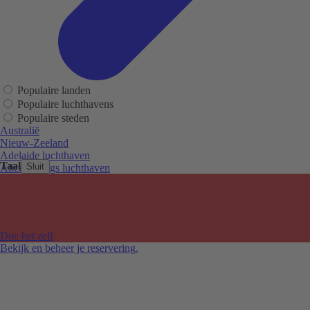
Populaire landen
Populaire luchthavens
Populaire steden
Australië
Nieuw-Zeeland
Adelaide luchthaven
Taal
Sluit
Alice Springs luchthaven
Auckland luchthaven
Cairns luchthaven
Christchurch luchthaven
Hobart luchthaven
Melbourne Tullamarine luchthaven
Doe het zelf
Perth luchthaven
Bekijk en beheer je reservering.
Sydney luchthaven
Auckland
Christchurch
Melbourne
Newcastle