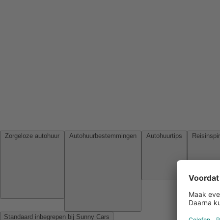
Zorgeloze autohuur
Autohuurbestemmingen
Autohuurtips
Standaard inbegrepen bij Sunny Cars