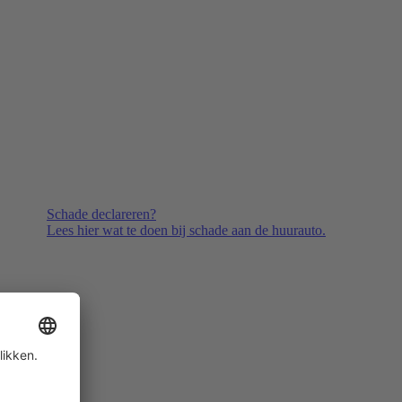
Schade declareren?
Lees hier wat te doen bij schade aan de huurauto.