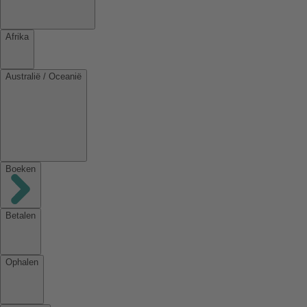
Afrika
Australië / Oceanië
Boeken
Betalen
Ophalen