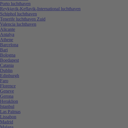
Porto luchthaven
Reykjavik-Keflavik-International luchthaven
Schiphol luchthaven
Tenerife luchthaven Zuid
Valencia luchthaven
Alicante
Antalya
Athene
Barcelona
Bari
Bologna
Boedapest
Catania
Dublin
Edinburgh
Faro
Florence
Geneve
Gerona
Heraklion
Istanbul
Las Palmas
Lissabon
Madrid
Malaga