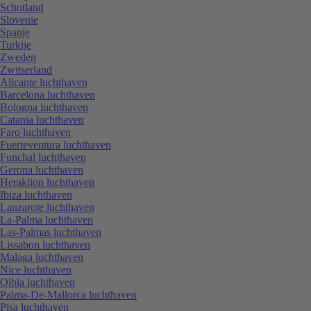
Schotland
Slovenie
Spanje
Turkije
Zweden
Zwitserland
Alicante luchthaven
Barcelona luchthaven
Bologna luchthaven
Catania luchthaven
Faro luchthaven
Fuerteventura luchthaven
Funchal luchthaven
Gerona luchthaven
Heraklion luchthaven
Ibiza luchthaven
Lanzarote luchthaven
La-Palma luchthaven
Las-Palmas luchthaven
Lissabon luchthaven
Malaga luchthaven
Nice luchthaven
Olbia luchthaven
Palma-De-Mallorca luchthaven
Pisa luchthaven