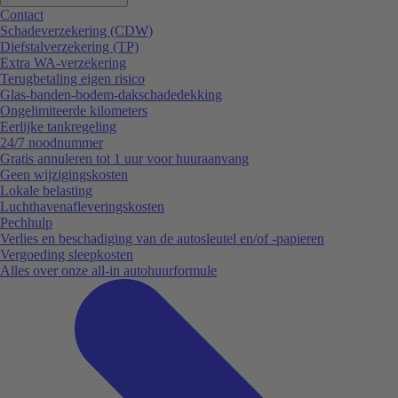
Contact
Schadeverzekering (CDW)
Diefstalverzekering (TP)
Extra WA-verzekering
Terugbetaling eigen risico
Glas-banden-bodem-dakschadedekking
Ongelimiteerde kilometers
Eerlijke tankregeling
24/7 noodnummer
Gratis annuleren tot 1 uur voor huuraanvang
Geen wijzigingskosten
Lokale belasting
Luchthavenafleveringskosten
Pechhulp
Verlies en beschadiging van de autosleutel en/of -papieren
Vergoeding sleepkosten
Alles over onze all-in autohuurformule