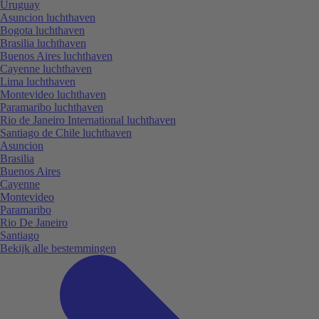
Uruguay
Asuncion luchthaven
Bogota luchthaven
Brasilia luchthaven
Buenos Aires luchthaven
Cayenne luchthaven
Lima luchthaven
Montevideo luchthaven
Paramaribo luchthaven
Rio de Janeiro International luchthaven
Santiago de Chile luchthaven
Asuncion
Brasilia
Buenos Aires
Cayenne
Montevideo
Paramaribo
Rio De Janeiro
Santiago
Bekijk alle bestemmingen