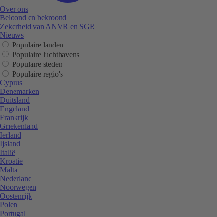
Over ons
Beloond en bekroond
Zekerheid van ANVR en SGR
Nieuws
Populaire landen
Populaire luchthavens
Populaire steden
Populaire regio's
Cyprus
Denemarken
Duitsland
Engeland
Frankrijk
Griekenland
Ierland
Ijsland
Italië
Kroatie
Malta
Nederland
Noorwegen
Oostenrijk
Polen
Portugal