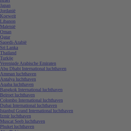
Israël
Japan
Jordanië
Koeweit
Libanon
Maleisië
Oman
Qatar
Saoedi-Arabië
Sri Lanka
Thailand
Turkije
Verenigde Arabische Emiraten
Abu Dhabi International luchthaven
Amman luchthaven
Antalya luchthaven
Aqaba luchthaven
Bangkok International luchthaven
Beiroet luchthaven
Colombo International luchthaven
Dubai International luchthaven
Istanbul Grand International luchthaven
Izmir luchthaven
Muscat Seeb luchthaven
Phuket luchthaven