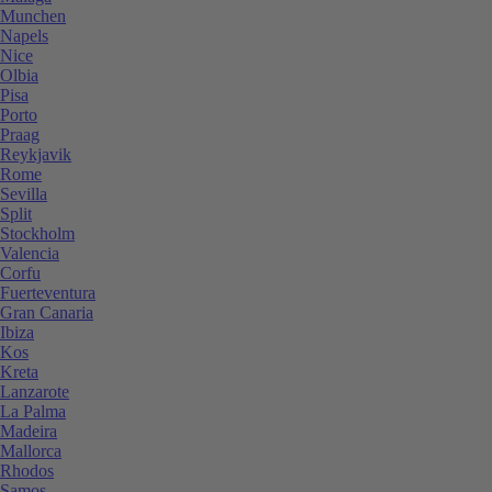
Munchen
Napels
Nice
Olbia
Pisa
Porto
Praag
Reykjavik
Rome
Sevilla
Split
Stockholm
Valencia
Corfu
Fuerteventura
Gran Canaria
Ibiza
Kos
Kreta
Lanzarote
La Palma
Madeira
Mallorca
Rhodos
Samos