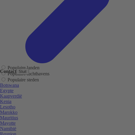
Populaire landen
Contact
Sluit
Populaire luchthavens
Populaire steden
Botswana
Egypte
Kaapverdië
Kenia
Lesotho
Marokko
Mauritius
Mayotte
Namibië
Reunion