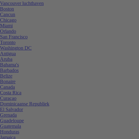
Vancouver luchthaven
Boston
Cancun
Chicago
Miami
Orlando
San Francisco
Toronto
Washington DC
Antigua
Aruba
Bahama's
Barbados
Belize
Bonaire
Canada
Costa Rica
Curaçao
Dominicaanse Republiek
El Salvador
Grenada
Guadeloupe
Guatemala
Honduras
Jamaica