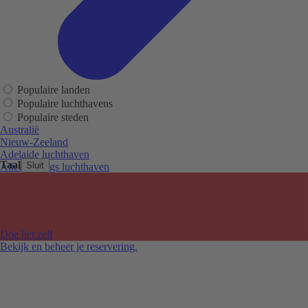
Populaire landen
Populaire luchthavens
Populaire steden
Australië
Nieuw-Zeeland
Adelaide luchthaven
Taal
Sluit
Alice Springs luchthaven
Auckland luchthaven
Cairns luchthaven
Christchurch luchthaven
Hobart luchthaven
Melbourne Tullamarine luchthaven
Doe het zelf
Perth luchthaven
Bekijk en beheer je reservering.
Sydney luchthaven
Auckland
Christchurch
Melbourne
Newcastle