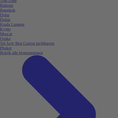
Abu Dabi
Bahrain
Bangkok
Doha
Dubai
Kuala Lumpur
Kyoto
Muscat
Osaka
Tel Aviv Ben Gurion luchthaven
Phuket
Bekijk alle bestemmingen