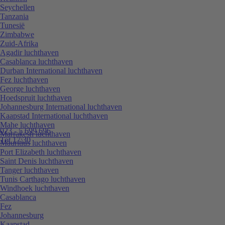
Seychellen
Tanzania
Tunesië
Zimbabwe
Zuid-Afrika
Agadir luchthaven
Casablanca luchthaven
Durban International luchthaven
Fez luchthaven
George luchthaven
Hoedspruit luchthaven
Johannesburg International luchthaven
Kaapstad International luchthaven
Mahe luchthaven
023 - 5 699 696
Marrakesh luchthaven
Tot 17:30
Mauritius luchthaven
Port Elizabeth luchthaven
Saint Denis luchthaven
Tanger luchthaven
Tunis Carthago luchthaven
Windhoek luchthaven
Casablanca
Fez
Johannesburg
Kaapstad