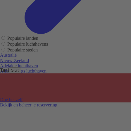
Populaire landen
Populaire luchthavens
Populaire steden
Australië
Nieuw-Zeeland
Adelaide luchthaven
Taal
Sluit
Alice Springs luchthaven
Auckland luchthaven
Cairns luchthaven
Christchurch luchthaven
Hobart luchthaven
Melbourne Tullamarine luchthaven
Doe het zelf
Perth luchthaven
Bekijk en beheer je reservering.
Sydney luchthaven
Auckland
Christchurch
Melbourne
Newcastle