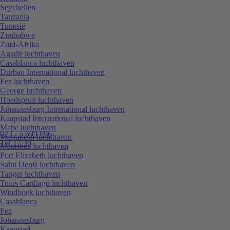
Seychellen
Tanzania
Tunesië
Zimbabwe
Zuid-Afrika
Agadir luchthaven
Casablanca luchthaven
Durban International luchthaven
Fez luchthaven
George luchthaven
Hoedspruit luchthaven
Johannesburg International luchthaven
Kaapstad International luchthaven
Mahe luchthaven
023 - 5 699 696
Marrakesh luchthaven
Tot 17:30
Mauritius luchthaven
Port Elizabeth luchthaven
Saint Denis luchthaven
Tanger luchthaven
Tunis Carthago luchthaven
Windhoek luchthaven
Casablanca
Fez
Johannesburg
Kaapstad