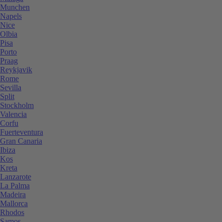
Munchen
Napels
Nice
Olbia
Pisa
Porto
Praag
Reykjavik
Rome
Sevilla
Split
Stockholm
Valencia
Corfu
Fuerteventura
Gran Canaria
Ibiza
Kos
Kreta
Lanzarote
La Palma
Madeira
Mallorca
Rhodos
Samos