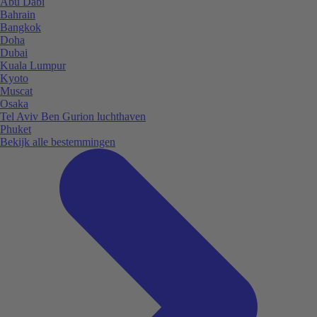
Abu Dabi
Bahrain
Bangkok
Doha
Dubai
Kuala Lumpur
Kyoto
Muscat
Osaka
Tel Aviv Ben Gurion luchthaven
Phuket
Bekijk alle bestemmingen