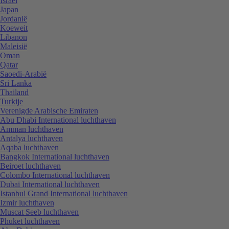
Israël
Japan
Jordanië
Koeweit
Libanon
Maleisië
Oman
Qatar
Saoedi-Arabië
Sri Lanka
Thailand
Turkije
Verenigde Arabische Emiraten
Abu Dhabi International luchthaven
Amman luchthaven
Antalya luchthaven
Aqaba luchthaven
Bangkok International luchthaven
Beiroet luchthaven
Colombo International luchthaven
Dubai International luchthaven
Istanbul Grand International luchthaven
Izmir luchthaven
Muscat Seeb luchthaven
Phuket luchthaven