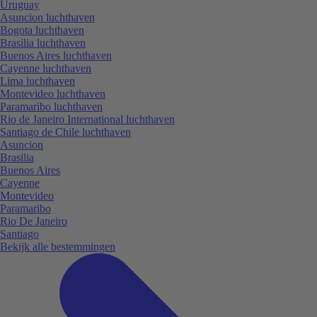
Uruguay
Asuncion luchthaven
Bogota luchthaven
Brasilia luchthaven
Buenos Aires luchthaven
Cayenne luchthaven
Lima luchthaven
Montevideo luchthaven
Paramaribo luchthaven
Rio de Janeiro International luchthaven
Santiago de Chile luchthaven
Asuncion
Brasilia
Buenos Aires
Cayenne
Montevideo
Paramaribo
Rio De Janeiro
Santiago
Bekijk alle bestemmingen