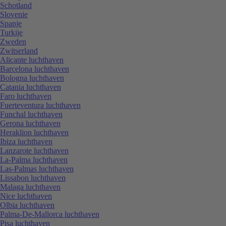
Schotland
Slovenie
Spanje
Turkije
Zweden
Zwitserland
Alicante luchthaven
Barcelona luchthaven
Bologna luchthaven
Catania luchthaven
Faro luchthaven
Fuerteventura luchthaven
Funchal luchthaven
Gerona luchthaven
Heraklion luchthaven
Ibiza luchthaven
Lanzarote luchthaven
La-Palma luchthaven
Las-Palmas luchthaven
Lissabon luchthaven
Malaga luchthaven
Nice luchthaven
Olbia luchthaven
Palma-De-Mallorca luchthaven
Pisa luchthaven