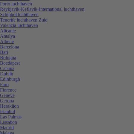
Porto luchthaven
Reykjavik-Keflavik-International luchthaven
Schiphol luchthaven
Tenerife luchthaven Zuid
Valencia luchthaven
Alicante
Antalya
Athene
Barcelona
Bari
Bologna
Boedapest
Catania
Dublin
Edinburgh
Faro
Florence
Geneve
Gerona
Heraklion
Istanbul
Las Palmas
Lissabon
Madrid
Malaga