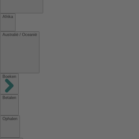
Afrika
Australië / Oceanië
Boeken
Betalen
Ophalen