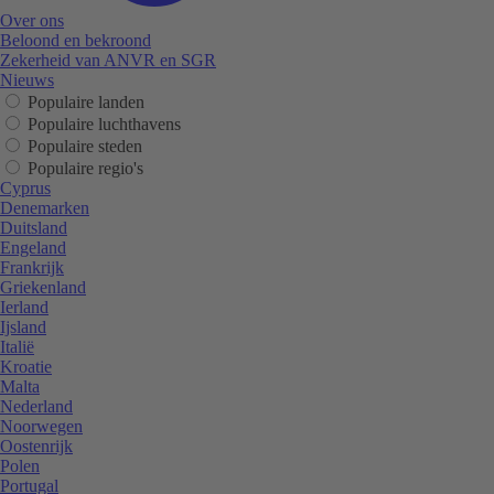
Over ons
Beloond en bekroond
Zekerheid van ANVR en SGR
Nieuws
Populaire landen
Populaire luchthavens
Populaire steden
Populaire regio's
Cyprus
Denemarken
Duitsland
Engeland
Frankrijk
Griekenland
Ierland
Ijsland
Italië
Kroatie
Malta
Nederland
Noorwegen
Oostenrijk
Polen
Portugal