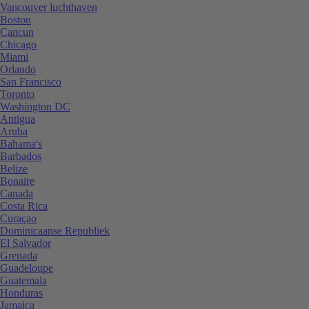
Vancouver luchthaven
Boston
Cancun
Chicago
Miami
Orlando
San Francisco
Toronto
Washington DC
Antigua
Aruba
Bahama's
Barbados
Belize
Bonaire
Canada
Costa Rica
Curaçao
Dominicaanse Republiek
El Salvador
Grenada
Guadeloupe
Guatemala
Honduras
Jamaica