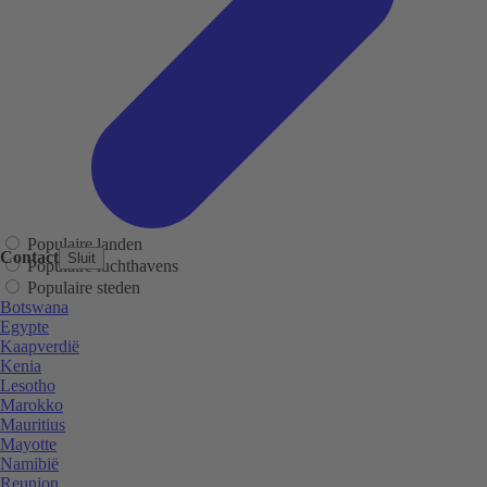
Populaire landen
Contact
Sluit
Populaire luchthavens
Populaire steden
Botswana
Egypte
Kaapverdië
Kenia
Lesotho
Marokko
Mauritius
Mayotte
Namibië
Reunion