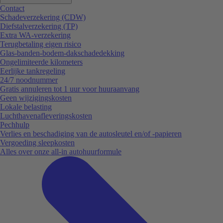
Contact
Schadeverzekering (CDW)
Diefstalverzekering (TP)
Extra WA-verzekering
Terugbetaling eigen risico
Glas-banden-bodem-dakschadedekking
Ongelimiteerde kilometers
Eerlijke tankregeling
24/7 noodnummer
Gratis annuleren tot 1 uur voor huuraanvang
Geen wijzigingskosten
Lokale belasting
Luchthavenafleveringskosten
Pechhulp
Verlies en beschadiging van de autosleutel en/of -papieren
Vergoeding sleepkosten
Alles over onze all-in autohuurformule