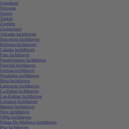
Schotland
Slovenie
Spanje
Turkije
Zweden
Zwitserland
Alicante luchthaven
Barcelona luchthaven
Bologna luchthaven
Catania luchthaven
Faro luchthaven
Fuerteventura luchthaven
Funchal luchthaven
Gerona luchthaven
Heraklion luchthaven
Ibiza luchthaven
Lanzarote luchthaven
La-Palma luchthaven
Las-Palmas luchthaven
Lissabon luchthaven
Malaga luchthaven
Nice luchthaven
Olbia luchthaven
Palma-De-Mallorca luchthaven
Pisa luchthaven