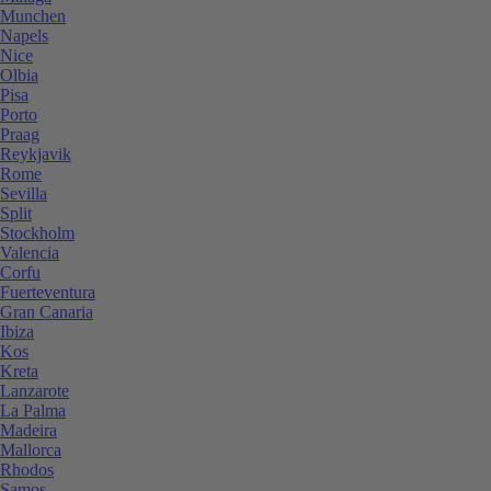
Munchen
Napels
Nice
Olbia
Pisa
Porto
Praag
Reykjavik
Rome
Sevilla
Split
Stockholm
Valencia
Corfu
Fuerteventura
Gran Canaria
Ibiza
Kos
Kreta
Lanzarote
La Palma
Madeira
Mallorca
Rhodos
Samos