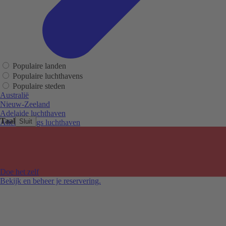
Populaire landen
Populaire luchthavens
Populaire steden
Australië
Nieuw-Zeeland
Adelaide luchthaven
Taal
Sluit
Alice Springs luchthaven
Auckland luchthaven
Cairns luchthaven
Christchurch luchthaven
Hobart luchthaven
Melbourne Tullamarine luchthaven
Doe het zelf
Perth luchthaven
Bekijk en beheer je reservering.
Sydney luchthaven
Auckland
Christchurch
Melbourne
Newcastle