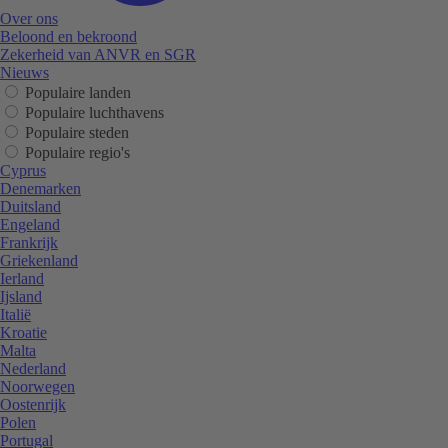
Over ons
Beloond en bekroond
Zekerheid van ANVR en SGR
Nieuws
Populaire landen
Populaire luchthavens
Populaire steden
Populaire regio's
Cyprus
Denemarken
Duitsland
Engeland
Frankrijk
Griekenland
Ierland
Ijsland
Italië
Kroatie
Malta
Nederland
Noorwegen
Oostenrijk
Polen
Portugal