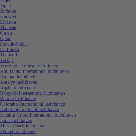
Israël
Japan
Jordanië
Koeweit
Libanon
Maleisië
Oman
Qatar
Saoedi-Arabië
Sri Lanka
Thailand
Turkije
Verenigde Arabische Emiraten
Abu Dhabi International luchthaven
Amman luchthaven
Antalya luchthaven
Aqaba luchthaven
Bangkok International luchthaven
Beiroet luchthaven
Colombo International luchthaven
Dubai International luchthaven
Istanbul Grand International luchthaven
Izmir luchthaven
Muscat Seeb luchthaven
Phuket luchthaven