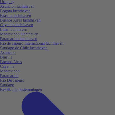
Uruguay
Asuncion luchthaven
Bogota luchthaven
Brasilia luchthaven
Buenos Aires luchthaven
Cayenne luchthaven
Lima luchthaven
Montevideo luchthaven
Paramaribo luchthaven
Rio de Janeiro International luchthaven
Santiago de Chile luchthaven
Asuncion
Brasilia
Buenos Aires
Cayenne
Montevideo
Paramaribo
Rio De Janeiro
Santiago
Bekijk alle bestemmingen