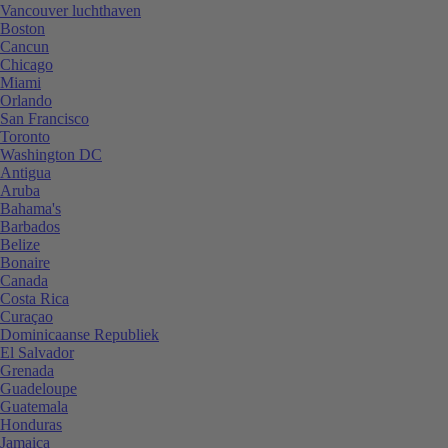
Vancouver luchthaven
Boston
Cancun
Chicago
Miami
Orlando
San Francisco
Toronto
Washington DC
Antigua
Aruba
Bahama's
Barbados
Belize
Bonaire
Canada
Costa Rica
Curaçao
Dominicaanse Republiek
El Salvador
Grenada
Guadeloupe
Guatemala
Honduras
Jamaica