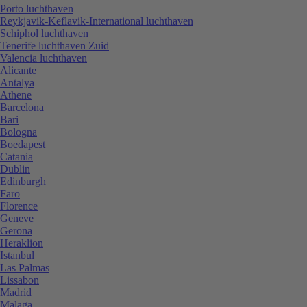
Porto luchthaven
Reykjavik-Keflavik-International luchthaven
Schiphol luchthaven
Tenerife luchthaven Zuid
Valencia luchthaven
Alicante
Antalya
Athene
Barcelona
Bari
Bologna
Boedapest
Catania
Dublin
Edinburgh
Faro
Florence
Geneve
Gerona
Heraklion
Istanbul
Las Palmas
Lissabon
Madrid
Malaga