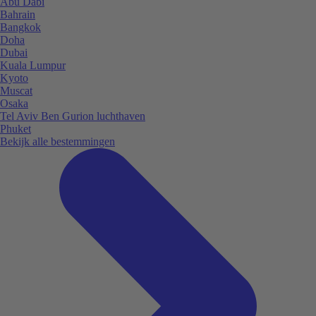
Abu Dabi
Bahrain
Bangkok
Doha
Dubai
Kuala Lumpur
Kyoto
Muscat
Osaka
Tel Aviv Ben Gurion luchthaven
Phuket
Bekijk alle bestemmingen