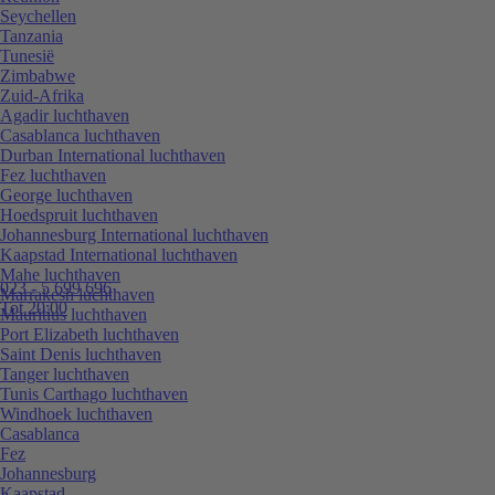
Seychellen
Tanzania
Tunesië
Zimbabwe
Zuid-Afrika
Agadir luchthaven
Casablanca luchthaven
Durban International luchthaven
Fez luchthaven
George luchthaven
Hoedspruit luchthaven
Johannesburg International luchthaven
Kaapstad International luchthaven
Mahe luchthaven
023 - 5 699 696
Marrakesh luchthaven
Tot 20:00
Mauritius luchthaven
Port Elizabeth luchthaven
Saint Denis luchthaven
Tanger luchthaven
Tunis Carthago luchthaven
Windhoek luchthaven
Casablanca
Fez
Johannesburg
Kaapstad