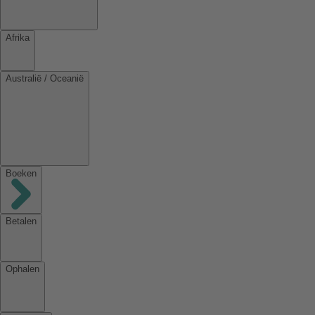
Afrika
Australië / Oceanië
Boeken
Betalen
Ophalen