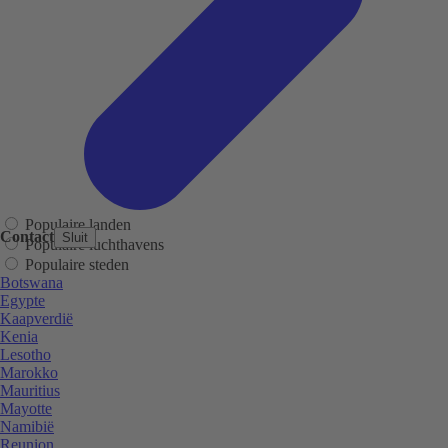
Populaire landen
Contact
Sluit
Populaire luchthavens
Populaire steden
Botswana
Egypte
Kaapverdië
Kenia
Lesotho
Marokko
Mauritius
Mayotte
Namibië
Reunion