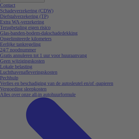
Contact
Schadeverzekering (CDW)
Diefstalverzekering (TP)
Extra WA-verzekering
Terugbetaling eigen risico
Glas-banden-bodem-dakschadedekking
Ongelimiteerde kilometers
Eerlijke tankregeling
24/7 noodnummer
Gratis annuleren tot 1 uur voor huuraanvang
Geen wijzigingskosten
Lokale belasting
Luchthavenafleveringskosten
Pechhulp
Verlies en beschadiging van de autosleutel en/of -papieren
Vergoeding sleepkosten
Alles over onze all-in autohuurformule